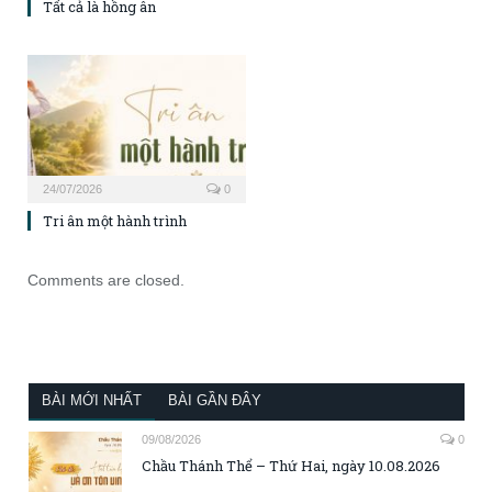
Tất cả là hồng ân
24/07/2026
0
Tri ân một hành trình
Comments are closed.
BÀI MỚI NHẤT
BÀI GẦN ĐÂY
09/08/2026
0
Chầu Thánh Thể – Thứ Hai, ngày 10.08.2026