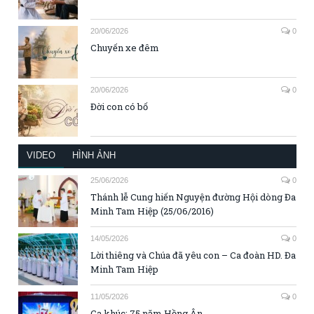
20/06/2026
0
Chuyến xe đêm
20/06/2026
0
Đời con có bố
VIDEO
HÌNH ẢNH
25/06/2026
0
Thánh lễ Cung hiến Nguyện đường Hội dòng Đa
Minh Tam Hiệp (25/06/2016)
14/05/2026
0
Lời thiêng và Chúa đã yêu con – Ca đoàn HD. Đa
Minh Tam Hiệp
11/05/2026
0
Ca khúc: 75 năm Hồng Ân