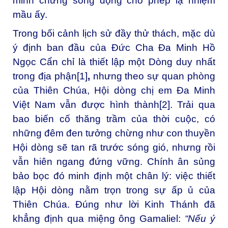
minh chứng sống động cho phép lạ nhiệm
mầu ấy.
Trong bối cảnh lịch sử đầy thử thách, mặc dù
ý định ban đầu của Đức Cha Đa Minh Hồ
Ngọc Cẩn chỉ là thiết lập một Dòng duy nhất
trong địa phận[1]
,
nhưng theo sự quan phòng
của Thiên Chúa, Hội dòng chị em Đa Minh
Việt Nam vẫn được hình thành[2]. Trải qua
bao biến cố thăng trầm của thời cuộc, có
những đêm đen tưởng chừng như con thuyền
Hội dòng sẽ tan rã trước sóng gió, nhưng rồi
vẫn hiên ngang đứng vững. Chính ân sủng
bảo bọc đó minh định một chân lý: việc thiết
lập Hội dòng nằm trọn trong sự ấp ủ của
Thiên Chúa. Đúng như lời Kinh Thánh đã
khẳng định qua miệng ông Gamaliel:
“Nếu ý