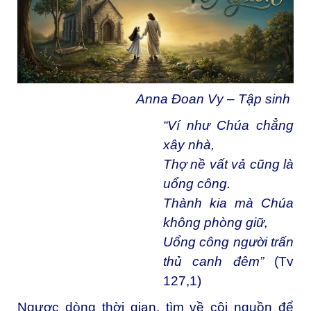
Anna Đoan Vy
–
Tập sinh
“Ví như Chúa chẳng
xây nhà,
Thợ nề vất vả cũng là
uổng công.
Thành kia mà Chúa
không phòng giữ,
Uổng công người trấn
thủ canh đêm”
(Tv
127,1)
Ngược dòng thời gian, tìm về cội nguồn để