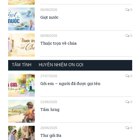
06/08/2026
0
Giọt nước
06/08/2026
0
Thuộc trọn về chúa
TÂM TÌNH
HUYỀN NHIỆM ƠN GỌI
27/07/2026
0
Gởi em – người đã được gọi tên
21/06/2026
0
Tấm lưng
20/06/2026
0
Thư gởi Ba