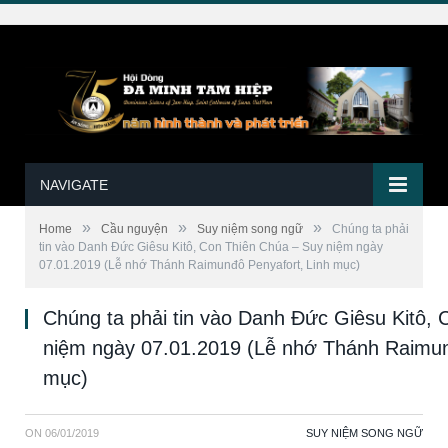
NAVIGATE
»
»
»
Home
Cầu nguyện
Suy niệm song ngữ
Chúng ta phải
tin vào Danh Đức Giêsu Kitô, Con Thiên Chúa – Suy niệm ngày
07.01.2019 (Lễ nhớ Thánh Raimunđô Penyafort, Linh mục)
Chúng ta phải tin vào Danh Đức Giêsu Kitô,
niệm ngày 07.01.2019 (Lễ nhớ Thánh Raimun
mục)
ON
06/01/2019
SUY NIỆM SONG NGỮ