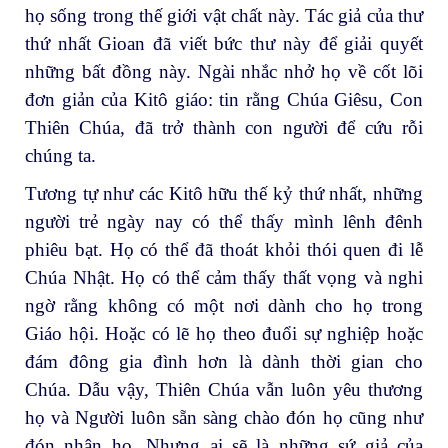
họ sống trong thế giới vật chất này. Tác giả của thư
thứ nhất Gioan đã viết bức thư này để giải quyết
những bất đồng này. Ngài nhắc nhở họ về cốt lõi
đơn giản của Kitô giáo: tin rằng Chúa Giêsu, Con
Thiên Chúa, đã trở thành con người để cứu rỗi
chúng ta.
Tương tự như các Kitô hữu thế kỷ thứ nhất, những
người trẻ ngày nay có thể thấy mình lênh đênh
phiêu bạt. Họ có thể đã thoát khỏi thói quen đi lễ
Chúa Nhật. Họ có thể cảm thấy thất vọng và nghi
ngờ rằng không có một nơi dành cho họ trong
Giáo hội. Hoặc có lẽ họ theo đuổi sự nghiệp hoặc
đám đông gia đình hơn là dành thời gian cho
Chúa. Dẫu vậy, Thiên Chúa vẫn luôn yêu thương
họ và Người luôn sẵn sàng chào đón họ cũng như
đón nhận họ. Nhưng ai sẽ là những sứ giả của