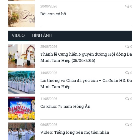
20/06/2026
0
Đời con có bố
VIDEO
HÌNH ẢNH
25/06/2026
0
Thánh lễ Cung hiến Nguyện đường Hội dòng Đa
Minh Tam Hiệp (25/06/2016)
14/05/2026
0
Lời thiêng và Chúa đã yêu con – Ca đoàn HD. Đa
Minh Tam Hiệp
11/05/2026
0
Ca khúc: 75 năm Hồng Ân
06/05/2026
0
Video: Tiếng lòng bên mộ tiền nhân