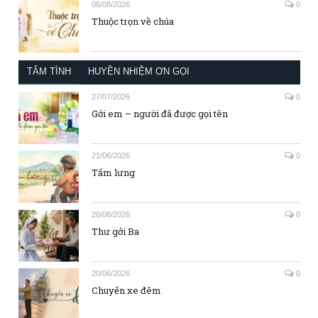
06/08/2026
0
Thuộc trọn về chúa
TÂM TÌNH
HUYỀN NHIỆM ƠN GỌI
27/07/2026
0
Gởi em – người đã được gọi tên
21/06/2026
0
Tấm lưng
20/06/2026
0
Thư gởi Ba
20/06/2026
0
Chuyến xe đêm