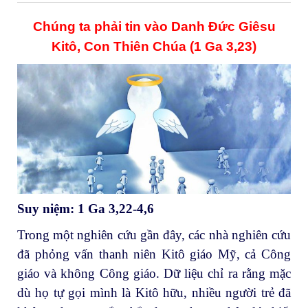
Chúng ta phải tin vào Danh Đức Giêsu
Kitô, Con Thiên Chúa (1 Ga 3,23)
Suy niệm: 1 Ga 3,22-4,6
Trong một nghiên cứu gần đây, các nhà nghiên cứu
đã phỏng vấn thanh niên Kitô giáo Mỹ, cả Công
giáo và không Công giáo. Dữ liệu chỉ ra rằng mặc
dù họ tự gọi mình là Kitô hữu, nhiều người trẻ đã