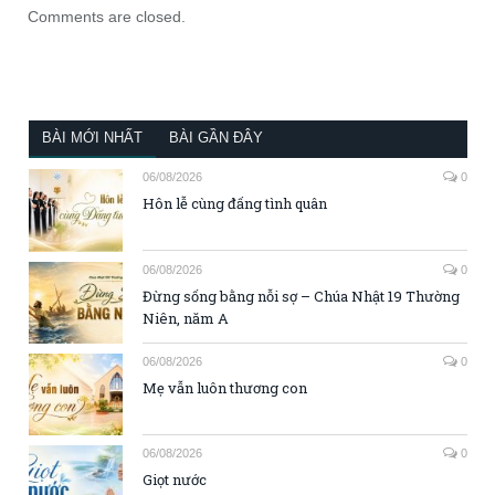
Comments are closed.
BÀI MỚI NHẤT
BÀI GẦN ĐÂY
06/08/2026
0
Hôn lễ cùng đấng tình quân
06/08/2026
0
Đừng sống bằng nỗi sợ – Chúa Nhật 19 Thường
Niên, năm A
06/08/2026
0
Mẹ vẫn luôn thương con
06/08/2026
0
Giọt nước