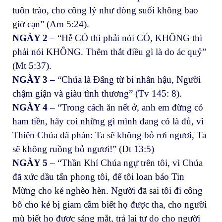
tuôn trào, cho công lý như dòng suối không bao
giờ cạn” (Am 5:24).
NGÀY 2
– “Hễ CÓ thì phải nói CÓ, KHÔNG thì
phải nói KHÔNG. Thêm thắt điều gì là do ác quỷ”
(Mt 5:37).
NGÀY 3
– “Chúa là Đấng từ bi nhân hậu, Người
chậm giận và giàu tình thương” (Tv 145: 8).
NGÀY 4
– “Trong cách ăn nết ở, anh em đừng có
ham tiền, hãy coi những gì mình đang có là đủ, vì
Thiên Chúa đã phán: Ta sẽ không bỏ rơi ngươi, Ta
sẽ không ruồng bỏ ngươi!” (Dt 13:5)
NGÀY 5
– “Thần Khí Chúa ngự trên tôi, vì Chúa
đã xức dầu tấn phong tôi, để tôi loan báo Tin
Mừng cho kẻ nghèo hèn. Người đã sai tôi đi công
bố cho kẻ bị giam cầm biết họ được tha, cho người
mù biết họ được sáng mắt, trả lại tự do cho người