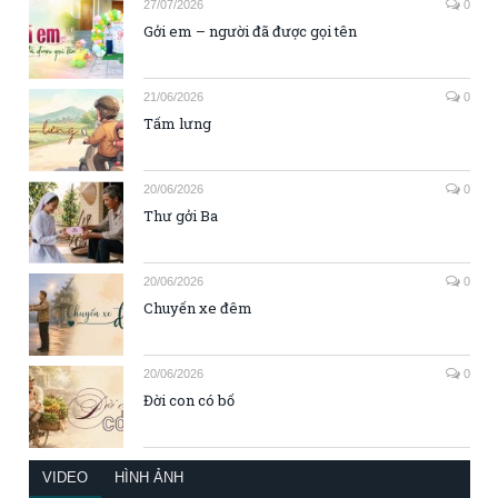
27/07/2026
0
Gởi em – người đã được gọi tên
21/06/2026
0
Tấm lưng
20/06/2026
0
Thư gởi Ba
20/06/2026
0
Chuyến xe đêm
20/06/2026
0
Đời con có bố
VIDEO
HÌNH ẢNH