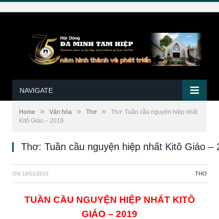
NAVIGATE
»
»
»
Home
Văn hóa
Thơ
Thơ: Tuần cầu nguyện hiệp nhất
Kitô Giáo – 2019
Thơ: Tuần cầu nguyện hiệp nhất Kitô Giáo –
ON
18/01/2019
THƠ
TUẦN CẦU NGUYỆN HIỆP NHẤT KITÔ
GIÁO – 2019