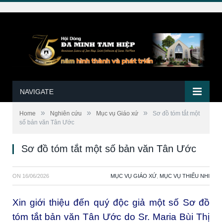
NAVIGATE
»
»
»
Home
Nghiên cứu
Mục vụ Giáo xứ
Sơ đồ tóm tắt một
số bản văn Tân Ước
Sơ đồ tóm tắt một số bản văn Tân Ước
ON
16/06/2026
MỤC VỤ GIÁO XỨ
,
MỤC VỤ THIẾU NHI
Xin giới thiệu đến quý độc giả một số Sơ đồ
tóm tắt bản văn Tân Ước do Sr. Maria Bùi Thị