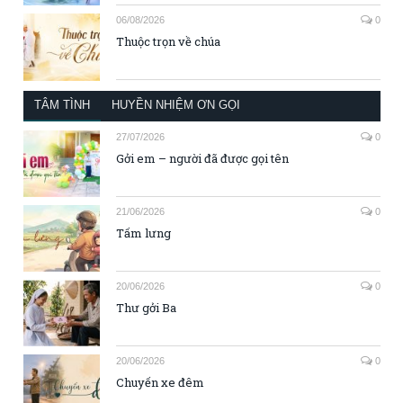
06/08/2026
0
Thuộc trọn về chúa
TÂM TÌNH
HUYỀN NHIỆM ƠN GỌI
27/07/2026
0
Gởi em – người đã được gọi tên
21/06/2026
0
Tấm lưng
20/06/2026
0
Thư gởi Ba
20/06/2026
0
Chuyến xe đêm