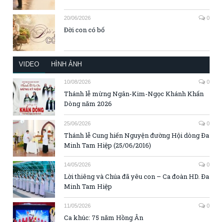
20/06/2026
0
Đời con có bố
VIDEO
HÌNH ẢNH
10/08/2026
0
Thánh lễ mừng Ngân-Kim-Ngọc Khánh Khấn
Dòng năm 2026
25/06/2026
0
Thánh lễ Cung hiến Nguyện đường Hội dòng Đa
Minh Tam Hiệp (25/06/2016)
14/05/2026
0
Lời thiêng và Chúa đã yêu con – Ca đoàn HD. Đa
Minh Tam Hiệp
11/05/2026
0
Ca khúc: 75 năm Hồng Ân