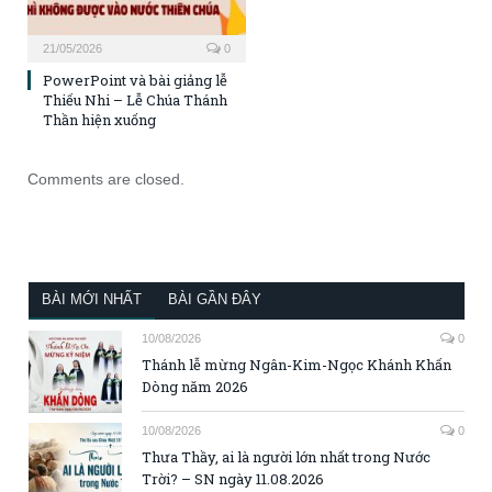
21/05/2026
0
PowerPoint và bài giảng lễ
Thiếu Nhi – Lễ Chúa Thánh
Thần hiện xuống
Comments are closed.
BÀI MỚI NHẤT
BÀI GẦN ĐÂY
10/08/2026
0
Thánh lễ mừng Ngân-Kim-Ngọc Khánh Khấn
Dòng năm 2026
10/08/2026
0
Thưa Thầy, ai là người lớn nhất trong Nước
Trời? – SN ngày 11.08.2026