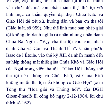
Vì vậy, việc thống hối nhìn nhận tội lỗi của mình
vẫn chưa đủ, mà còn phải thành thật thú tội với
linh mục có thẩm quyền đại diện Chúa Kitô và
Giáo Hội để xét xử, hướng dẫn và ban ơn tha tội
(Giáo luật, số 959). Như thế linh mục ban phép giải
tội không do danh nghĩa cá nhân nhưng nhân danh
Chúa Ba Ngôi : “Vậy cha tha tội cho con, nhân
danh Cha và Con và Thánh Thần”. Chân phước
Isaac de l’Étoile, vào thế kỷ XII, đã nhấn mạnh đến
sự hiệp thông mật thiết giữa Chúa Kitô và Giáo Hội
của Ngài trong việc tha tội : “Giáo Hội không thể
tha tội nếu không có Chúa Kitô, và Chúa Kitô
không muốn tha tội nếu không có Giáo Hội” (xem
Tông thư “Hòa giải và Thống hối”, của ĐGH
Gioan-Phaolô II, công bố ngày 2-12-1984, lời chú
thích số 162).