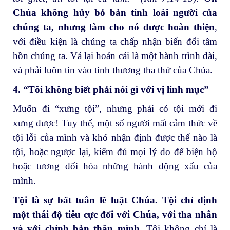
Chúa không hủy bỏ bản tính loài người của
chúng ta, nhưng làm cho nó được hoàn thiện
,
với điều kiện là chúng ta chấp nhận biến đổi tâm
hồn chúng ta. Vả lại hoán cải là một hành trình dài,
và phải luôn tin vào tình thương tha thứ của Chúa.
4. “Tôi không biết phải nói gì với vị linh mục”
Muốn đi “xưng tội”, nhưng phải có tội mới đi
xưng được! Tuy thế, một số người mất cảm thức về
tội lỗi của mình và khó nhận định được thế nào là
tội, hoặc ngược lại, kiếm đủ mọi lý do để biện hộ
hoặc tương đối hóa những hành động xấu của
mình.
Tội là sự bất tuân lề luật Chúa. Tội chỉ định
một thái độ tiêu cực đối với Chúa, với tha nhân
và với chính bản thân mình
. Tội không chỉ là