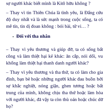
sợ người khác biết mình là Kitô hữu không ?
– Thay vì tin Thiên Chúa là tình yêu, là Đấng cứu
độ duy nhất và là sức mạnh trong cuộc sống, ta có
mê tín, tin dị đoan không : bói bài, tử vi… ?
Đối với tha nhân
– Thay vì yêu thương và giúp đỡ, ta có sống bất
công và làm thiệt hại kẻ khác: ăn cắp, nói dối, vu
khống làm thiệt hại thanh danh người khác?
– Thay vì yêu thương và tha thứ, ta có làm cho gia
đình, bạn bè hoặc những người khác đau buồn bởi
sự khắc nghiệt, nóng giận, ghen tương hoặc bất
trung của mình, không chịu tha thứ hoặc làm hòa
với người khác, đã vậy ta còn thù oán hoặc chúc dữ
họ?