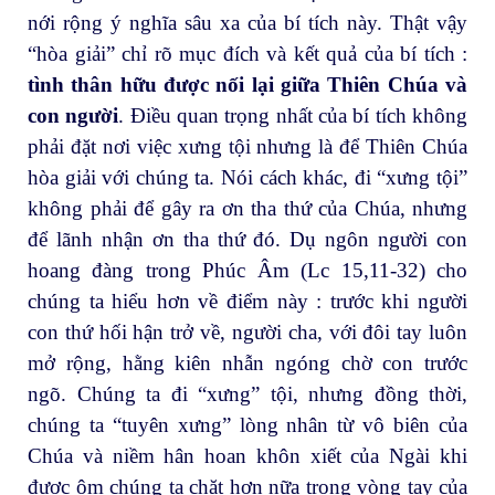
nới rộng ý nghĩa sâu xa của bí tích này. Thật vậy
“hòa giải” chỉ rõ mục đích và kết quả của bí tích :
tình thân hữu được nối lại giữa Thiên Chúa và
con người
. Điều quan trọng nhất của bí tích không
phải đặt nơi việc xưng tội nhưng là để Thiên Chúa
hòa giải với chúng ta. Nói cách khác, đi “xưng tội”
không phải để gây ra ơn tha thứ của Chúa, nhưng
để lãnh nhận ơn tha thứ đó. Dụ ngôn người con
hoang đàng trong Phúc Âm (Lc 15,11-32) cho
chúng ta hiểu hơn về điểm này : trước khi người
con thứ hối hận trở về, người cha, với đôi tay luôn
mở rộng, hằng kiên nhẫn ngóng chờ con trước
ngõ. Chúng ta đi “xưng” tội, nhưng đồng thời,
chúng ta “tuyên xưng” lòng nhân từ vô biên của
Chúa và niềm hân hoan khôn xiết của Ngài khi
được ôm chúng ta chặt hơn nữa trong vòng tay của