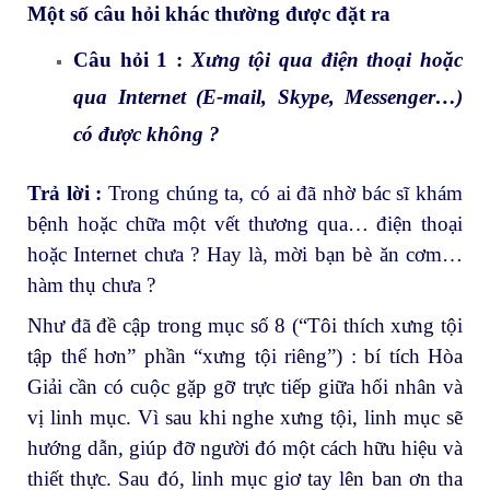
Một số câu hỏi khác thường được đặt ra
Câu hỏi 1 :
Xưng tội qua điện thoại hoặc
qua Internet (E-mail, Skype, Messenger…)
có được không ?
Trả lời :
Trong chúng ta, có ai đã nhờ bác sĩ khám
bệnh hoặc chữa một vết thương qua… điện thoại
hoặc Internet chưa ? Hay là, mời bạn bè ăn cơm…
hàm thụ chưa ?
Như đã đề cập trong mục số 8 (“Tôi thích xưng tội
tập thể hơn” phần “xưng tội riêng”) : bí tích Hòa
Giải cần có cuộc gặp gỡ trực tiếp giữa hối nhân và
vị linh mục. Vì sau khi nghe xưng tội, linh mục sẽ
hướng dẫn, giúp đỡ người đó một cách hữu hiệu và
thiết thực. Sau đó, linh mục giơ tay lên ban ơn tha