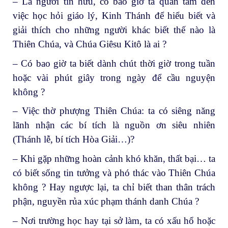
– Là người tín hữu, có bao giờ ta quan tâm đến
việc học hỏi giáo lý, Kinh Thánh để hiểu biết và
giải thích cho những người khác biết thế nào là
Thiên Chúa, và Chúa Giêsu Kitô là ai ?
– Có bao giờ ta biết dành chút thời giờ trong tuần
hoặc vài phút giây trong ngày để cầu nguyện
không ?
– Việc thờ phượng Thiên Chúa: ta có siêng năng
lãnh nhận các bí tích là nguồn ơn siêu nhiên
(Thánh lễ, bí tích Hòa Giải…)?
– Khi gặp những hoàn cảnh khó khăn, thất bại… ta
có biết sống tin tưởng và phó thác vào Thiên Chúa
không ? Hay ngược lại, ta chỉ biết than thân trách
phận, nguyền rủa xúc phạm thánh danh Chúa ?
– Nơi trường học hay tại sở làm, ta có xấu hổ hoặc