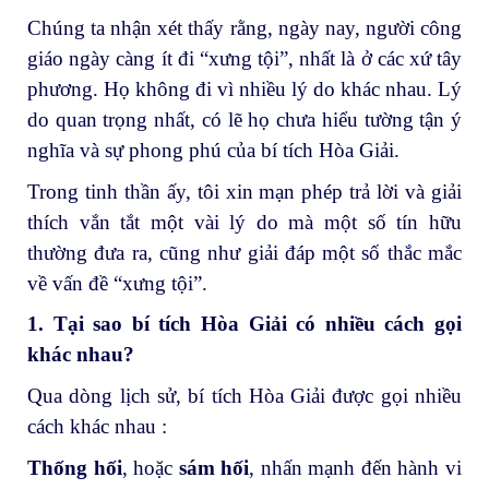
Chúng ta nhận xét thấy rằng, ngày nay, người công
giáo ngày càng ít đi “xưng tội”, nhất là ở các xứ tây
phương. Họ không đi vì nhiều lý do khác nhau. Lý
do quan trọng nhất, có lẽ họ chưa hiểu tường tận ý
nghĩa và sự phong phú của bí tích Hòa Giải.
Trong tinh thần ấy, tôi xin mạn phép trả lời và giải
thích vắn tắt một vài lý do mà một số tín hữu
thường đưa ra, cũng như giải đáp một số thắc mắc
về vấn đề “xưng tội”.
1. Tại sao bí tích Hòa Giải có nhiều cách gọi
khác nhau?
Qua dòng lịch sử, bí tích Hòa Giải được gọi nhiều
cách khác nhau :
Thống hối
, hoặc
sám hối
, nhấn mạnh đến hành vi