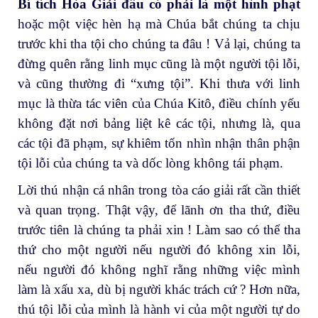
Bí tích Hòa Giải đâu có phải là một hình phạt
hoặc một việc hèn hạ mà Chúa bắt chúng ta chịu
trước khi tha tội cho chúng ta đâu ! Vả lại, chúng ta
đừng quên rằng linh mục cũng là một người tội lỗi,
và cũng thường đi “xưng tội”. Khi thưa với linh
mục là thừa tác viên của Chúa Kitô, điều chính yếu
không đặt nơi bảng liệt kê các tội, nhưng là, qua
các tội đã phạm, sự khiêm tốn nhìn nhận thân phận
tội lỗi của chúng ta và dốc lòng không tái phạm.
Lời thú nhận cá nhân trong tòa cáo giải rất cần thiết
và quan trọng. Thật vậy, để lãnh ơn tha thứ, điều
trước tiên là chúng ta phải xin ! Làm sao có thể tha
thứ cho một người nếu người đó không xin lỗi,
nếu người đó không nghĩ rằng những việc mình
làm là xấu xa, dù bị người khác trách cứ ? Hơn nữa,
thú tội lỗi của mình là hành vi của một người tự do