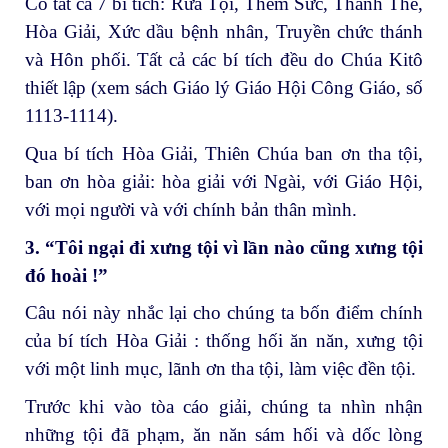
Có tất cả 7 bí tích: Rửa Tội, Thêm Sức, Thánh Thể,
Hòa Giải, Xức dầu bệnh nhân, Truyền chức thánh
và Hôn phối. Tất cả các bí tích đều do Chúa Kitô
thiết lập (xem sách Giáo lý Giáo Hội Công Giáo, số
1113-1114).
Qua bí tích Hòa Giải, Thiên Chúa ban ơn tha tội,
ban ơn hòa giải: hòa giải với Ngài, với Giáo Hội,
với mọi người và với chính bản thân mình.
3. “Tôi ngại đi xưng tội vì lần nào cũng xưng tội
đó hoài !”
Câu nói này nhắc lại cho chúng ta bốn điểm chính
của bí tích Hòa Giải : thống hối ăn năn, xưng tội
với một linh mục, lãnh ơn tha tội, làm việc đền tội.
Trước khi vào tòa cáo giải, chúng ta nhìn nhận
những tội đã phạm, ăn năn sám hối và dốc lòng