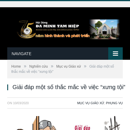
NAVIGATE
»
»
»
Home
Nghiên cứu
Mục vụ Giáo xứ
Giải đáp một số
thắc mắc về việc “xưng tội”
Giải đáp một số thắc mắc về việc “xưng tội”
ON
10/03/2020
MỤC VỤ GIÁO XỨ
,
PHỤNG VỤ