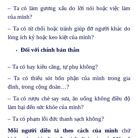
– Ta có làm gương xấu do lời nói hoặc việc làm
của mình?
– Ta có từ chối hoặc tránh giúp đỡ người khác do
lòng ích kỷ hoặc keo kiệt của mình?
Đối với chính bản thân
– Ta có hay kiêu căng, tự phụ không?
– Ta có thiếu sót bổn phận của mình trong gia
đình, trong cộng đoàn…?
– Ta có rượu chè say sưa, ăn uống không điều độ
làm hại đến sức khỏe của mình?
– Ta có phạm lỗi đức thanh sạch không?
Mỗi người diễn tả theo cách của mình
chứ