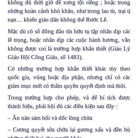
không đủ thời giờ để xưng tội riêng ; hoặc trong
những hoàn cảnh khó khăn, như trong lao tù, trại tị
nạn… khiến giáo dân không thể Rước Lễ.
Mặc dù có số đông đảo tín hữu tụ tập nhân dịp các
lễ trọng, hoặc nhân dịp các cuộc hành hương, vẫn
không được coi là trường hợp khẩn thiết (Giáo Lý
Giáo Hội Công Giáo, số 1483).
Có những trường hợp khẩn thiết khác tùy theo
quốc gia, vùng hoặc địa phận, nhưng chỉ có các
giám mục mới có thẩm quyền quyết định mà thôi.
Trong trường hợp cho phép, và để bí tích được
thành hiệu, phải hội đủ các điều kiện sau đây :
– Ăn năn sám hối và dốc lòng chừa
– Cương quyết sửa chữa lại gương xấu và đền bù