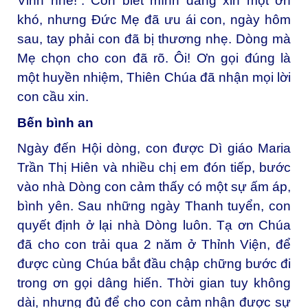
Vinh nhé!”. Con biết mình đang xin một ơn
khó, nhưng Đức Mẹ đã ưu ái con, ngày hôm
sau, tay phải con đã bị thương nhẹ. Dòng mà
Mẹ chọn cho con đã rõ. Ôi! Ơn gọi đúng là
một huyền nhiệm, Thiên Chúa đã nhận mọi lời
con cầu xin.
Bến bình an
Ngày đến Hội dòng, con được Dì giáo Maria
Trần Thị Hiên và nhiều chị em đón tiếp, bước
vào nhà Dòng con cảm thấy có một sự ấm áp,
bình yên. Sau những ngày Thanh tuyển, con
quyết định ở lại nhà Dòng luôn. Tạ ơn Chúa
đã cho con trải qua 2 năm ở Thỉnh Viện, để
được cùng Chúa bắt đầu chập chững bước đi
trong ơn gọi dâng hiến. Thời gian tuy không
dài, nhưng đủ để cho con cảm nhận được sự