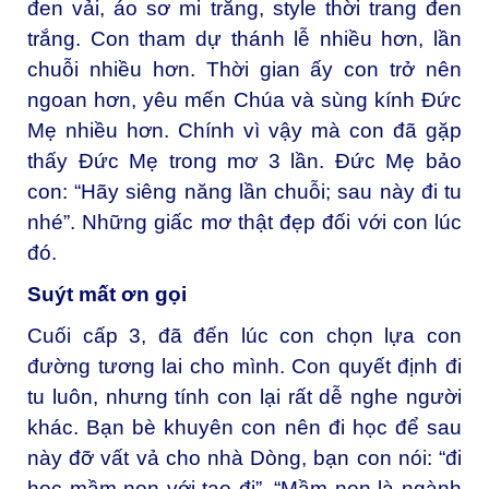
đen vải, áo sơ mi trắng, style thời trang đen
trắng. Con tham dự thánh lễ nhiều hơn, lần
chuỗi nhiều hơn. Thời gian ấy con trở nên
ngoan hơn, yêu mến Chúa và sùng kính Đức
Mẹ nhiều hơn. Chính vì vậy mà con đã gặp
thấy Đức Mẹ trong mơ 3 lần. Đức Mẹ bảo
con: “Hãy siêng năng lần chuỗi; sau này đi tu
nhé”. Những giấc mơ thật đẹp đối với con lúc
đó.
Suýt mất ơn gọi
Cuối cấp 3, đã đến lúc con chọn lựa con
đường tương lai cho mình. Con quyết định đi
tu luôn, nhưng tính con lại rất dễ nghe người
khác. Bạn bè khuyên con nên đi học để sau
này đỡ vất vả cho nhà Dòng, bạn con nói: “đi
học mầm non với tao đi”. “Mầm non là ngành