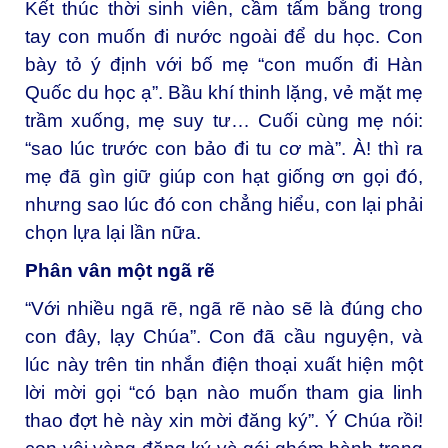
Kết thúc thời sinh viên, cầm tấm bằng trong
tay con muốn đi nước ngoài để du học. Con
bày tỏ ý định với bố mẹ “con muốn đi Hàn
Quốc du học ạ”. Bầu khí thinh lặng, vẻ mặt mẹ
trầm xuống, mẹ suy tư… Cuối cùng mẹ nói:
“sao lúc trước con bảo đi tu cơ mà”. À! thì ra
mẹ đã gìn giữ giúp con hạt giống ơn gọi đó,
nhưng sao lúc đó con chẳng hiểu, con lại phải
chọn lựa lại lần nữa.
Phân vân một ngã rẽ
“Với nhiều ngã rẽ, ngã rẽ nào sẽ là đúng cho
con đây, lạy Chúa”. Con đã cầu nguyện, và
lúc này trên tin nhắn điện thoại xuất hiện một
lời mời gọi “có bạn nào muốn tham gia linh
thao đợt hè này xin mời đăng ký”. Ý Chúa rồi!