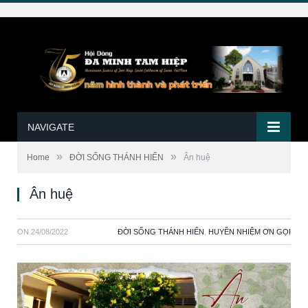
NAVIGATE
»
»
Home
ĐỜI SỐNG THÁNH HIẾN
Ân huệ
Ân huệ
ON
24/08/2022
ĐỜI SỐNG THÁNH HIẾN
,
HUYỀN NHIỆM ƠN GỌI