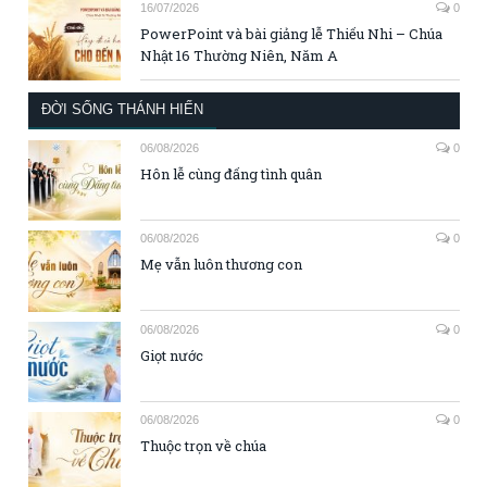
16/07/2026
0
PowerPoint và bài giảng lễ Thiếu Nhi – Chúa
Nhật 16 Thường Niên, Năm A
ĐỜI SỐNG THÁNH HIẾN
06/08/2026
0
Hôn lễ cùng đấng tình quân
06/08/2026
0
Mẹ vẫn luôn thương con
06/08/2026
0
Giọt nước
06/08/2026
0
Thuộc trọn về chúa