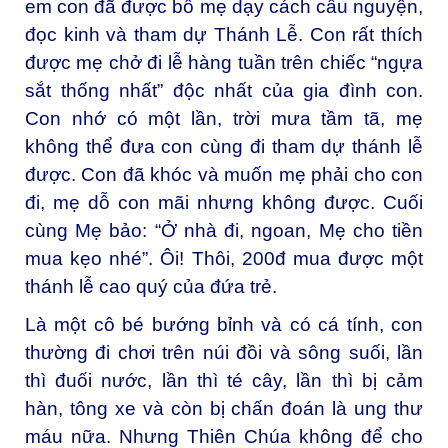
em con đã được bố mẹ dạy cách cầu nguyện,
đọc kinh và tham dự Thánh Lễ. Con rất thích
được mẹ chở đi lễ hàng tuần trên chiếc “ngựa
sắt thống nhất” độc nhất của gia đình con.
Con nhớ có một lần, trời mưa tầm tã, mẹ
không thể đưa con cùng đi tham dự thánh lễ
được. Con đã khóc và muốn mẹ phải cho con
đi, mẹ dỗ con mãi nhưng không được. Cuối
cùng Mẹ bảo: “Ở nhà đi, ngoan, Mẹ cho tiền
mua kẹo nhé”. Ôi! Thôi, 200đ mua được một
thánh lễ cao quý của đứa trẻ.
Là một cô bé bướng bỉnh và có cá tính, con
thường đi chơi trên núi đồi và sông suối, lần
thì đuối nước, lần thì té cây, lần thì bị cảm
hàn, tông xe và còn bị chấn đoán là ung thư
máu nữa. Nhưng Thiên Chúa không để cho