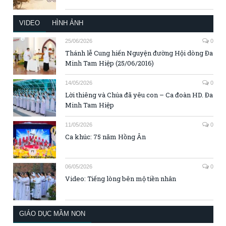
VIDEO
HÌNH ẢNH
25/06/2026
0
Thánh lễ Cung hiến Nguyện đường Hội dòng Đa
Minh Tam Hiệp (25/06/2016)
14/05/2026
0
Lời thiêng và Chúa đã yêu con – Ca đoàn HD. Đa
Minh Tam Hiệp
11/05/2026
0
Ca khúc: 75 năm Hồng Ân
06/05/2026
0
Video: Tiếng lòng bên mộ tiền nhân
GIÁO DỤC MẦM NON