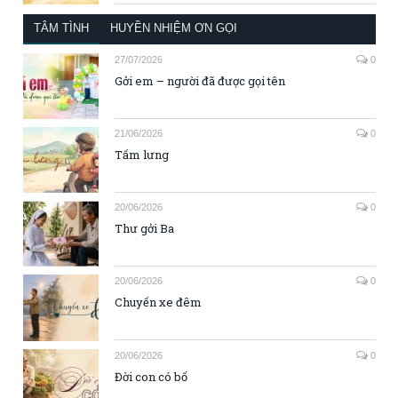
TÂM TÌNH
HUYỀN NHIỆM ƠN GỌI
27/07/2026
0
Gởi em – người đã được gọi tên
21/06/2026
0
Tấm lưng
20/06/2026
0
Thư gởi Ba
20/06/2026
0
Chuyến xe đêm
20/06/2026
0
Đời con có bố