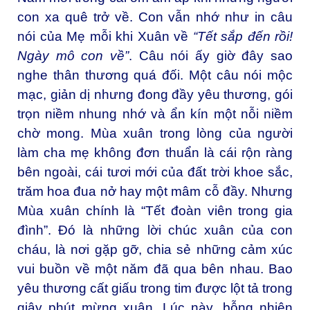
con xa quê trở về. Con vẫn nhớ như in câu
nói của Mẹ mỗi khi Xuân về
“Tết sắp đến rồi!
Ngày mô con về”
. Câu nói ấy giờ đây sao
nghe thân thương quá đối. Một câu nói mộc
mạc, giản dị nhưng đong đầy yêu thương, gói
trọn niềm nhung nhớ và ẩn kín một nỗi niềm
chờ mong. Mùa xuân trong lòng của người
làm cha mẹ không đơn thuẩn là cái rộn ràng
bên ngoài, cái tươi mới của đất trời khoe sắc,
trăm hoa đua nở hay một mâm cỗ đầy. Nhưng
Mùa xuân chính là “Tết đoàn viên trong gia
đình”. Đó là những lời chúc xuân của con
cháu, là nơi gặp gỡ, chia sẻ những cảm xúc
vui buồn về một năm đã qua bên nhau. Bao
yêu thương cất giấu trong tim được lột tả trong
giây phút mừng xuân. Lúc này, bỗng nhiên