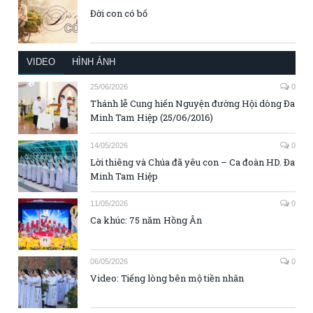
Đời con có bố
VIDEO
HÌNH ẢNH
25/06/2026
0
Thánh lễ Cung hiến Nguyện đường Hội dòng Đa
Minh Tam Hiệp (25/06/2016)
14/05/2026
0
Lời thiêng và Chúa đã yêu con – Ca đoàn HD. Đa
Minh Tam Hiệp
11/05/2026
0
Ca khúc: 75 năm Hồng Ân
06/05/2026
0
Video: Tiếng lòng bên mộ tiền nhân