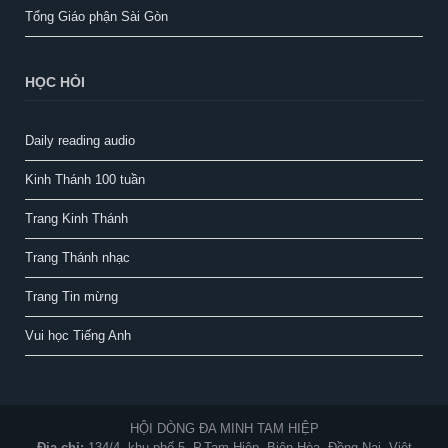
Tổng Giáo phận Sài Gòn
HỌC HỎI
Daily reading audio
Kinh Thánh 100 tuần
Trang Kinh Thánh
Trang Thánh nhạc
Trang Tin mừng
Vui học Tiếng Anh
HỘI DÒNG ĐA MINH TAM HIỆP
Địa chỉ:
134/4, khu phố 5, P.Tam Hiệp, Biên Hòa, Đồng Nai, Việt