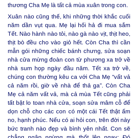
thương Cha Mẹ là tất cả mùa xuân trong con.
Xuân nào cũng thế, khi những thời khắc cuối
năm dần vụt qua. Mẹ lại hối hả đi mua sắm
Tết. Nào hành nào tỏi, nào gà nào vịt, thịt heo,
thịt bò đều cho vào giỏ hết. Còn Cha thì cần
mẫn gói những chiếc bánh chưng, sửa soạn
nhà cửa mừng đoàn con từ phương xa trở về
nhà sum họp ngày đầu năm. Tết xa trở về,
chúng con thường kêu ca với Cha Mẹ “vất vả
cả năm rồi, giờ về nhà để thả ga”. Còn Cha
Mẹ cả năm vất vả, mà cả mùa Tết cũng phải
tất bật lo toan nhà cửa, soạn sửa mâm cỗ để
dọn chỗ cho các con có một cái Tết thật ấm
no, hạnh phúc. Nếu có ai hỏi con, trên đời này
bức tranh nào đẹp và bình yên nhất. Con sẽ
chẳng ngập ngừng mà thốt lên ngay: Đó