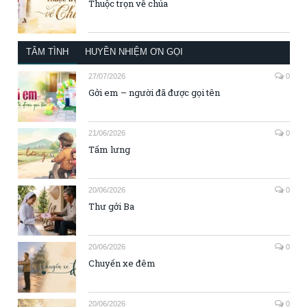
Thuộc trọn về chúa
TÂM TÌNH
HUYỀN NHIỆM ƠN GỌI
27/07/2026
0
Gởi em – người đã được gọi tên
21/06/2026
0
Tấm lưng
20/06/2026
0
Thư gởi Ba
20/06/2026
0
Chuyến xe đêm
20/06/2026
0