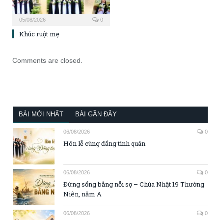
05/08/2026
0
Khúc ruột mẹ
Comments are closed.
BÀI MỚI NHẤT
BÀI GẦN ĐÂY
06/08/2026
0
Hôn lễ cùng đấng tình quân
06/08/2026
0
Đừng sống bằng nỗi sợ – Chúa Nhật 19 Thường
Niên, năm A
06/08/2026
0