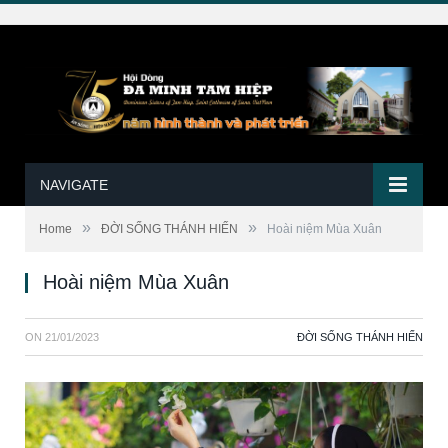
NAVIGATE
»
»
Home
ĐỜI SỐNG THÁNH HIẾN
Hoài niệm Mùa Xuân
Hoài niệm Mùa Xuân
ON
21/01/2023
ĐỜI SỐNG THÁNH HIẾN