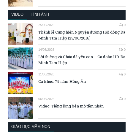
VIDEO
HÌNH ẢNH
25/06/2026
0
Thánh lễ Cung hiến Nguyện đường Hội dòng Đa
Minh Tam Hiệp (25/06/2016)
14/05/2026
0
Lời thiêng và Chúa đã yêu con – Ca đoàn HD. Đa
Minh Tam Hiệp
11/05/2026
0
Ca khúc: 75 năm Hồng Ân
06/05/2026
0
Video: Tiếng lòng bên mộ tiền nhân
GIÁO DỤC MẦM NON