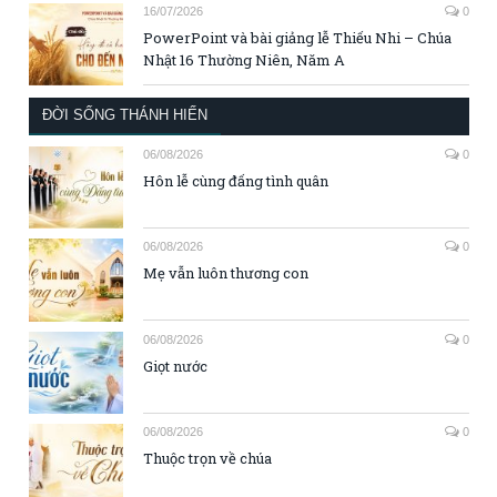
16/07/2026
0
PowerPoint và bài giảng lễ Thiếu Nhi – Chúa
Nhật 16 Thường Niên, Năm A
ĐỜI SỐNG THÁNH HIẾN
06/08/2026
0
Hôn lễ cùng đấng tình quân
06/08/2026
0
Mẹ vẫn luôn thương con
06/08/2026
0
Giọt nước
06/08/2026
0
Thuộc trọn về chúa