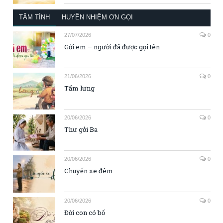
TÂM TÌNH
HUYỀN NHIỆM ƠN GỌI
27/07/2026
0
Gởi em – người đã được gọi tên
21/06/2026
0
Tấm lưng
20/06/2026
0
Thư gởi Ba
20/06/2026
0
Chuyến xe đêm
20/06/2026
0
Đời con có bố