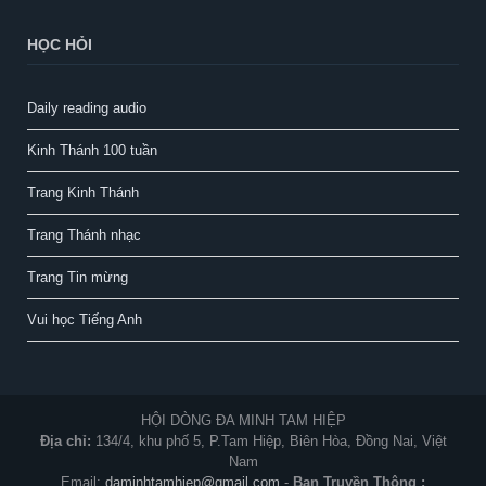
HỌC HỎI
Daily reading audio
Kinh Thánh 100 tuần
Trang Kinh Thánh
Trang Thánh nhạc
Trang Tin mừng
Vui học Tiếng Anh
HỘI DÒNG ĐA MINH TAM HIỆP
Địa chỉ:
134/4, khu phố 5, P.Tam Hiệp, Biên Hòa, Đồng Nai, Việt
Nam
Email:
daminhtamhiep@gmail.com
-
Ban Truyền Thông :