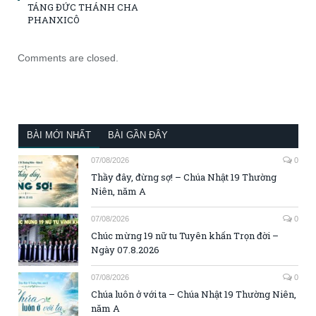
TÁNG ĐỨC THÁNH CHA
PHANXICÔ
Comments are closed.
BÀI MỚI NHẤT
BÀI GẦN ĐÂY
07/08/2026
0
Thầy đây, đừng sợ! – Chúa Nhật 19 Thường
Niên, năm A
07/08/2026
0
Chúc mừng 19 nữ tu Tuyên khấn Trọn đời –
Ngày 07.8.2026
07/08/2026
0
Chúa luôn ở với ta – Chúa Nhật 19 Thường Niên,
năm A