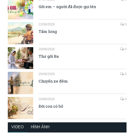
Gởi em – người đã được gọi tên
21/06/2026
0
Tấm lưng
20/06/2026
0
Thư gởi Ba
20/06/2026
0
Chuyến xe đêm
20/06/2026
0
Đời con có bố
VIDEO
HÌNH ẢNH