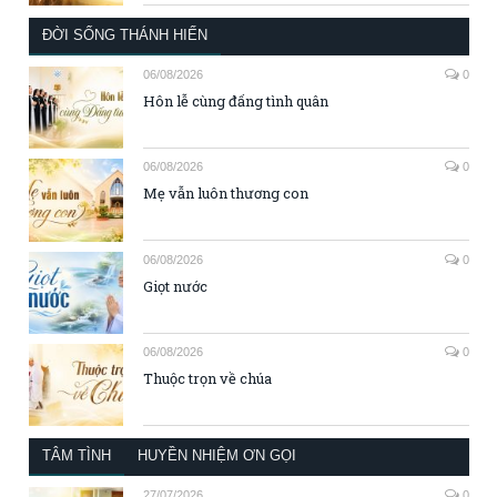
ĐỜI SỐNG THÁNH HIẾN
06/08/2026
0
Hôn lễ cùng đấng tình quân
06/08/2026
0
Mẹ vẫn luôn thương con
06/08/2026
0
Giọt nước
06/08/2026
0
Thuộc trọn về chúa
TÂM TÌNH
HUYỀN NHIỆM ƠN GỌI
27/07/2026
0