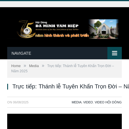
NAVIGATE
»
»
Home
Media
Trực tiếp: Thánh lễ Tuyên Khấn Trọn Đời –
Năm 2025
Trực tiếp: Thánh lễ Tuyên Khấn Trọn Đời – 
ON
06/08/2025
MEDIA
,
VIDEO
,
VIDEO HỘI DÒNG