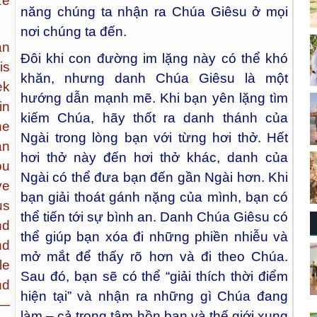
ze
năng chúng ta nhận ra Chúa Giêsu ở mọi
nơi chúng ta đến.
an
Đôi khi con đường im lặng này có thể khó
is
khăn, nhưng danh Chúa Giêsu là một
ek
hướng dẫn mạnh mẽ. Khi bạn yên lặng tìm
in
kiếm Chúa, hãy thốt ra danh thánh của
ne
Ngài trong lòng bạn với từng hơi thở. Hết
an
hơi thở này đến hơi thở khác, danh của
ou
Ngài có thể đưa bạn đến gần Ngài hơn. Khi
ve
bạn giải thoát gánh nặng của mình, bạn có
us
thể tiến tới sự bình an. Danh Chúa Giêsu có
nd
thể giúp bạn xóa đi những phiền nhiễu và
nd
mở mắt để thấy rõ hơn và đi theo Chúa.
le
Sau đó, bạn sẽ có thể “giải thích thời điểm
nd
hiện tại” và nhận ra những gì Chúa đang
g—
làm – cả trong tâm hồn bạn và thế giới xung