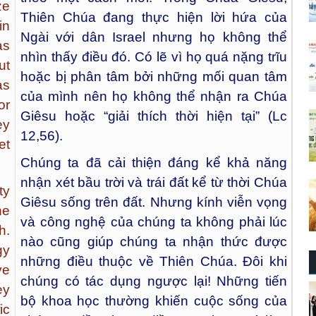
ze
Thiên Chúa đang thực hiện lời hứa của
in
Ngài với dân Israel nhưng họ không thể
as
nhìn thấy điều đó. Có lẽ vì họ quá nặng trĩu
ut
hoặc bị phân tâm bởi những mối quan tâm
as
của mình nên họ không thể nhận ra Chúa
or
Giêsu hoặc “giải thích thời hiện tại” (Lc
ey
12,56).
et
Chúng ta đã cải thiện đáng kể khả năng
nhận xét bầu trời và trái đất kể từ thời Chúa
ty
Giêsu sống trên đất. Nhưng kính viễn vọng
he
và công nghệ của chúng ta không phải lúc
h.
nào cũng giúp chúng ta nhận thức được
gy
những điều thuộc về Thiên Chúa. Đôi khi
ve
chúng có tác dụng ngược lại! Những tiến
ey
bộ khoa học thường khiến cuộc sống của
ic