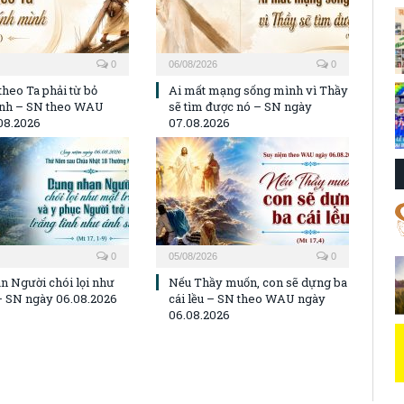
0
06/08/2026
0
theo Ta phải từ bỏ
Ai mất mạng sống mình vì Thầy
ình – SN theo WAU
sẽ tìm được nó – SN ngày
08.2026
07.08.2026
0
05/08/2026
0
n Người chói lọi như
Nếu Thầy muốn, con sẽ dựng ba
 – SN ngày 06.08.2026
cái lều – SN theo WAU ngày
06.08.2026