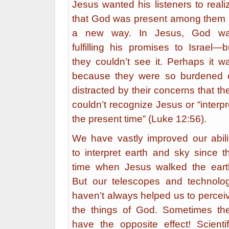
Jesus wanted his listeners to reali
that God was present among them 
a new way. In Jesus, God w
fulfilling his promises to Israel—b
they couldn’t see it. Perhaps it w
because they were so burdened 
distracted by their concerns that th
couldn’t recognize Jesus or “interpr
the present time” (Luke 12:56).
We have vastly improved our abili
to interpret earth and sky since t
time when Jesus walked the eart
But our telescopes and technolo
haven’t always helped us to percei
the things of God. Sometimes th
have the opposite effect! Scientif