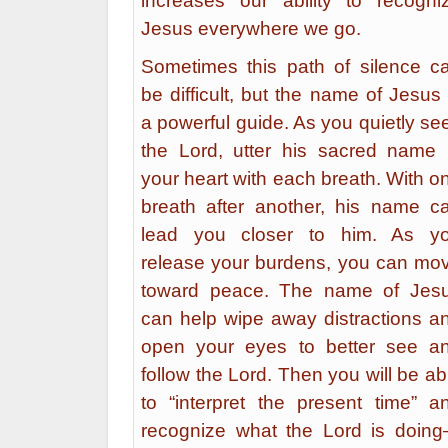
increases our ability to recogni
Jesus everywhere we go.
Sometimes this path of silence c
be difficult, but the name of Jesus 
a powerful guide. As you quietly se
the Lord, utter his sacred name 
your heart with each breath. With o
breath after another, his name c
lead you closer to him. As y
release your burdens, you can mo
toward peace. The name of Jes
can help wipe away distractions a
open your eyes to better see a
follow the Lord. Then you will be ab
to “interpret the present time” a
recognize what the Lord is doin