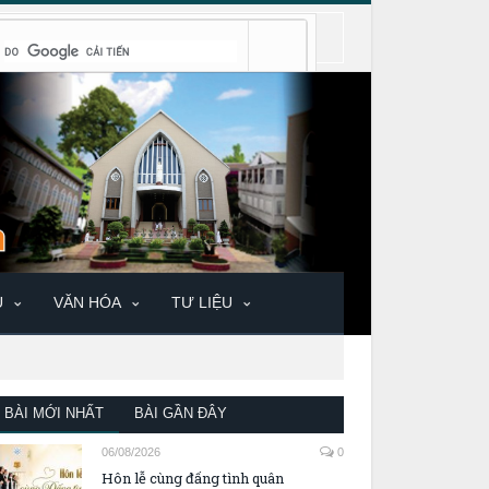
U
VĂN HÓA
TƯ LIỆU
BÀI MỚI NHẤT
BÀI GẦN ĐÂY
06/08/2026
0
Hôn lễ cùng đấng tình quân