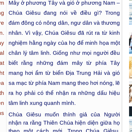
om
Mây ở phương Tây và gió ở phương Nam –
ng
Chúa Giêsu đang nói về điều gì? Trong
re
đám đông có nông dân, ngư dân và thương
n.
nhân. Vì vậy, Chúa Giêsu đã rút ra từ kinh
ay
nghiệm hằng ngày của họ để minh họa một
al
chân lý tâm linh. Giống như mọi người đều
at
biết rằng những đám mây từ phía Tây
ht
mang hơi ẩm từ biển Địa Trung Hải và gió
ea
sa mạc từ phía Nam mang theo hơi nóng, lẽ
th
ra họ phải có thể nhận ra những dấu hiệu
en
tâm linh xung quanh mình.
ns
Chúa Giêsu muốn thính giả của Người
nhận ra rằng Thiên Chúa hiện diện giữa họ
theo một cách mới. Trong Chúa Giêsu,