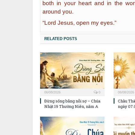
both in your heart and in the wor
around you.
“Lord Jesus, open my eyes.”
RELATED POSTS
06/08/2026
0
06/08/2026
Đừng sống bằng nỗi sợ – Chúa
Chầu Thá
Nhật 19 Thường Niên, năm A
ngày 07.