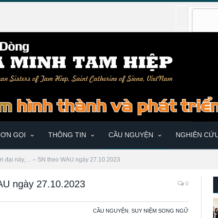
ƠN GỌI
THÔNG TIN
CẦU NGUYỆN
NGHIÊN CỨ
ời đại này,… – SN theo WAU ngày 27.10.2023
AU ngày 27.10.2023
0
CẦU NGUYỆN
,
SUY NIỆM SONG NGỮ