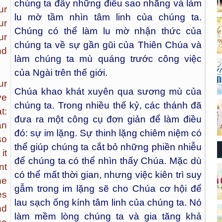
chúng ta đầy những điều sao nhãng và làm
ur
lu mờ tầm nhìn tâm linh của chúng ta.
ur
Chúng có thể làm lu mờ nhận thức của
ur
chúng ta về sự gần gũi của Thiên Chúa và
nd
làm chúng ta mù quáng trước công việc
của Ngài trên thế giới.
ur
Chúa khao khát xuyên qua sương mù của
ve
chúng ta. Trong nhiều thế kỷ, các thánh đã
t:
đưa ra một công cụ đơn giản để làm điều
an
đó: sự im lặng. Sự thinh lặng chiêm niệm có
so
thể giúp chúng ta cắt bỏ những phiền nhiễu
it
để chúng ta có thể nhìn thấy Chúa. Mặc dù
nt
có thể mất thời gian, nhưng việc kiên trì suy
he
gẫm trong im lặng sẽ cho Chúa cơ hội để
es
lau sạch ống kính tâm linh của chúng ta. Nó
nd
làm mềm lòng chúng ta và gia tăng khả