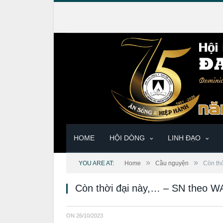
HOME
HỘI DÒNG
LINH ĐẠO
»
»
YOU ARE AT:
Home
Cầu nguyện
Còn th
Còn thời đại này,… – SN theo W
ON
26/10/2023