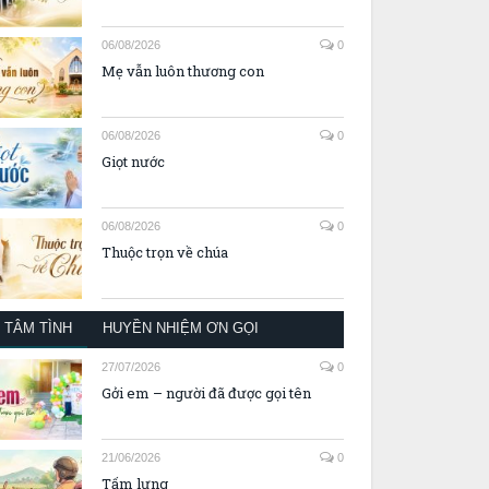
06/08/2026
0
Mẹ vẫn luôn thương con
06/08/2026
0
Giọt nước
06/08/2026
0
Thuộc trọn về chúa
TÂM TÌNH
HUYỀN NHIỆM ƠN GỌI
27/07/2026
0
Gởi em – người đã được gọi tên
21/06/2026
0
Tấm lưng