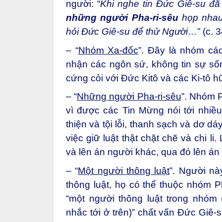
người: “
Khi nghe tin Đức Giê-su đ
những người Pha-ri-sêu
họp nhau 
hỏi Đức Giê-su để thử Người…
” (c. 
– “
Nhóm Xa-đốc
”. Đây là nhóm cá
nhận các ngôn sứ, không tin sự sốn
cứng cỏi với Đức Kitô và các Ki-tô h
– “
Những người Pha-ri-sêu
”. Nhóm P
vì được các Tin Mừng nói tới nhiều
thiện và tội lỗi, thanh sạch và dơ d
việc giữ luật thật chặt chẽ và chi l
và lên án người khác, qua đó lên án
– “
Một người thông luật
”. Người n
thông luật, họ có thể thuộc nhóm P
“một người thông luật trong nhóm 
nhắc tới ở trên)” chất vấn Đức Giê-