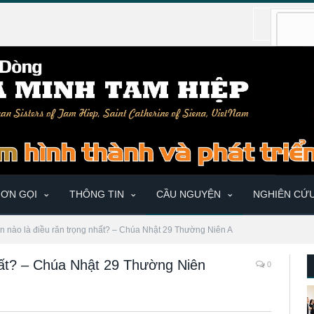
ƠN GỌI
THÔNG TIN
CẦU NGUYỆN
NGHIÊN CỨ
ăn nào là điều răn trọng nhất? – Chúa Nhật 29 Thường Niên A
nhất? – Chúa Nhật 29 Thường Niên
0