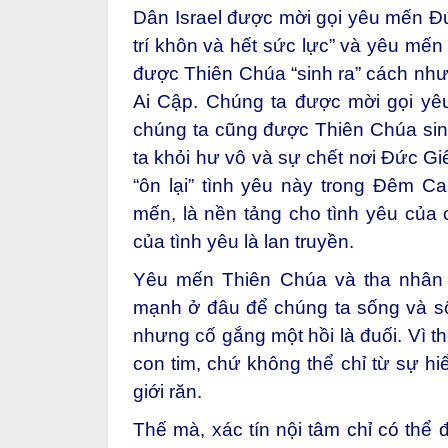
Dân Israel được mời gọi yêu mến Đức
trí khôn và hết sức lực” và yêu mến
được Thiên Chúa “sinh ra” cách nhưn
Ai Cập. Chúng ta được mời gọi yê
chúng ta cũng được Thiên Chúa sinh
ta khỏi hư vô và sự chết nơi Đức Gi
“ôn lại” tình yêu này trong Đêm 
mến, là nền tảng cho tình yêu của 
của tình yêu là lan truyền.
Yêu mến Thiên Chúa và tha nhân l
mạnh ở đâu để chúng ta sống và s
nhưng cố gắng một hồi là đuối. Vì t
con tim, chứ không thể chỉ từ sự hi
giới răn.
Thế mà, xác tín nội tâm chỉ có thể 