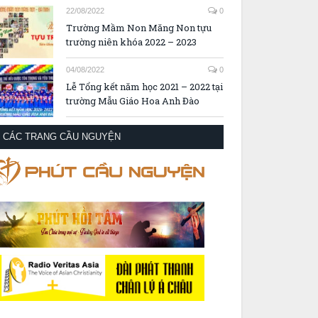
22/08/2022
0
Trường Mầm Non Măng Non tựu
trường niên khóa 2022 – 2023
04/08/2022
0
Lễ Tổng kết năm học 2021 – 2022 tại
trường Mẫu Giáo Hoa Anh Đào
CÁC TRANG CẦU NGUYỆN