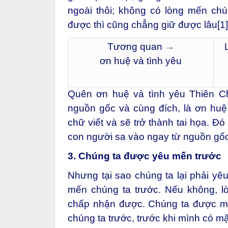
ngoài thôi; không có lòng mến ch
được thì cũng chẳng giữ được lâu
[1]
Tương quan
→
ơn huệ và tình yêu
Quên ơn huệ và tình yêu Thiên Chú
nguồn gốc và cùng đích, là ơn huệ 
chữ viết và sẽ trở thành tai họa. Đ
con người sa vào ngay từ nguồn gốc 
3. Chúng ta được yêu mến trước
Nhưng tại sao chúng ta lại phải y
mến chúng ta trước. Nếu không, lờ
chấp nhận được. Chúng ta được m
chúng ta trước, trước khi mình có mặ