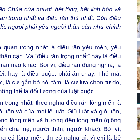
 Chúa của ngươi, hết lòng, hết linh hồn và
uan trọng nhất và điều răn thứ nhất. Còn điều
, là: ngươi phải yêu người thân cận như chính
n quan trọng nhật là điều răn yêu mến, yêu
n cận. Và “điều răn trọng nhất” này là điều
răn nào khác. Bởi vì, điều răn đúng nghĩa, là
i; hay là điều buộc: phải ăn chay. Thế mà,
, là sự gắn bó nội tâm, là sự lựa chọn tự do,
ông thể là đối tượng của luật buộc.
ăn trọng nhất, theo nghĩa điều răn lòng mến là
 răn và của mọi lề luật. Giữ luật và giới răn,
 trong lòng mến và hướng đến lòng mến (giống
n cha mẹ, người thân, người khác). Bởi vì,
ng có lòng mến, thì có nghĩa gì, vì chỉ là bề