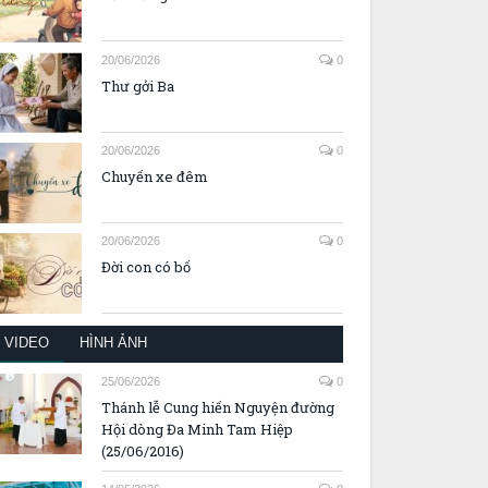
20/06/2026
0
Thư gởi Ba
20/06/2026
0
Chuyến xe đêm
20/06/2026
0
Đời con có bố
VIDEO
HÌNH ẢNH
25/06/2026
0
Thánh lễ Cung hiến Nguyện đường
Hội dòng Đa Minh Tam Hiệp
(25/06/2016)