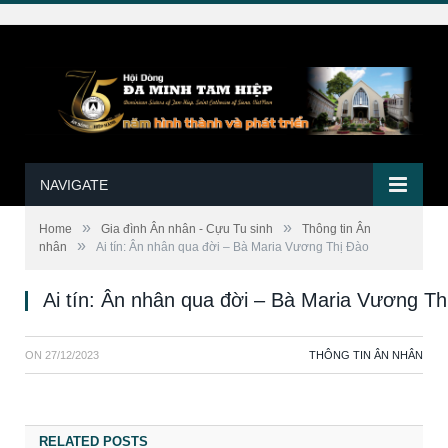
NAVIGATE
»
»
Home
Gia đình Ân nhân - Cựu Tu sinh
Thông tin Ân
»
nhân
Ai tín: Ân nhân qua đời – Bà Maria Vương Thị Đào
Ai tín: Ân nhân qua đời – Bà Maria Vương Th
ON
27/12/2023
THÔNG TIN ÂN NHÂN
RELATED POSTS