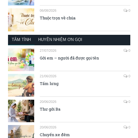
06/08/2026
0
Thuộc trọn về chúa
TÂM TÌNH
HUYỀN NHIỆM ƠN GỌI
27/07/2026
0
Gởi em – người đã được gọi tên
21/06/2026
0
Tấm lưng
20/06/2026
0
Thư gởi Ba
20/06/2026
0
Chuyến xe đêm