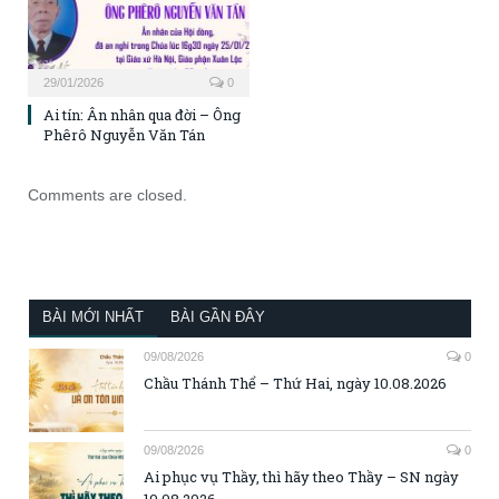
29/01/2026
0
Ai tín: Ân nhân qua đời – Ông
Phêrô Nguyễn Văn Tán
Comments are closed.
BÀI MỚI NHẤT
BÀI GẦN ĐÂY
09/08/2026
0
Chầu Thánh Thể – Thứ Hai, ngày 10.08.2026
09/08/2026
0
Ai phục vụ Thầy, thì hãy theo Thầy – SN ngày
10.08.2026