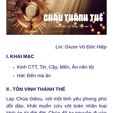
Lm. Giuse Vũ Đức Hiệp
I. KHAI MẠC
Kinh CTT, Tin, Cậy, Mến, Ăn năn tội
Hát: Đến mà ăn
II . TÔN VINH THÁNH THỂ
Lạy Chúa Giêsu, với một tình yêu phong phú
dồi dào, khát muốn cứu vớt toàn nhân loại
khỏi án tử đời đời, Chúa đã tự nguyện đi vào