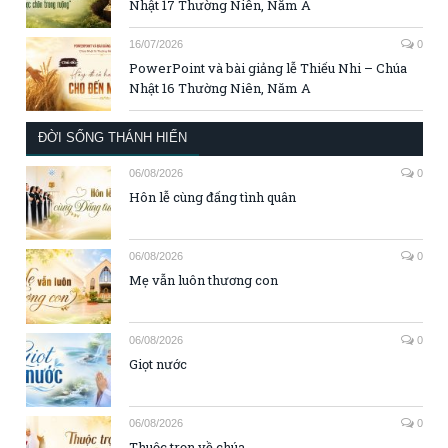
Nhật 17 Thường Niên, Năm A
16/07/2026
0
PowerPoint và bài giảng lễ Thiếu Nhi – Chúa
Nhật 16 Thường Niên, Năm A
ĐỜI SỐNG THÁNH HIẾN
06/08/2026
0
Hôn lễ cùng đấng tình quân
06/08/2026
0
Mẹ vẫn luôn thương con
06/08/2026
0
Giọt nước
06/08/2026
0
Thuộc trọn về chúa