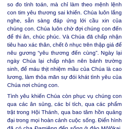
so đo tính toán, mà chỉ làm theo mệnh lệnh
con tim yêu thương sai khiến. Chúa luôn lắng
nghe, sẵn sàng đáp ứng lới cầu xin của
chúng con. Chúa luôn chờ đợi chúng con đến
để thi ân, chúc phúc. Và Chúa đã chấp nhận
tiêu hao xác thân, chết ô nhục trên thập giá để
nêu gương “yêu thương đến cùng”. Ngày lại
ngày Chúa lại chấp nhận nên bánh trường
sinh, để máu thịt nhiệm mầu của Chúa là cao
lương, làm thỏa mãn sự đói khát tình yêu của
Chúa nơi chúng con.
Tình yêu khiến Chúa còn phục vụ chúng con
qua các ân sủng, các bí tích, qua các phẩm
trật trong Hội Thánh, qua bao tâm hồn quảng
đại trong mọi hoàn cảnh cuộc sống. Điển hình
đã có cha Đamiêng đến sống ở đảo Môlôkai,