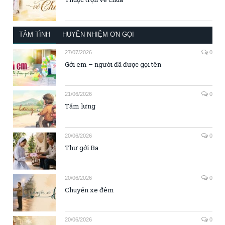
TÂM TÌNH
HUYỀN NHIỆM ƠN GỌI
27/07/2026
0
Gởi em – người đã được gọi tên
21/06/2026
0
Tấm lưng
20/06/2026
0
Thư gởi Ba
20/06/2026
0
Chuyến xe đêm
20/06/2026
0