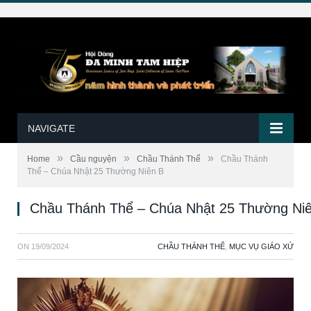
NAVIGATE
»
»
»
Home
Cầu nguyện
Chầu Thánh Thể
Chầu Thánh
Thể – Chúa Nhật 25 Thường Niên B
Chầu Thánh Thể – Chúa Nhật 25 Thường Ni
ON
19/09/2024
CHẦU THÁNH THỂ
,
MỤC VỤ GIÁO XỨ