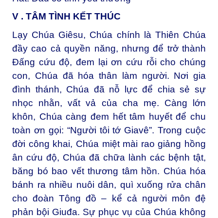
V . TÂM TÌNH KẾT THÚC
Lạy Chúa Giêsu, Chúa chính là Thiên Chúa
đầy cao cả quyền năng, nhưng để trở thành
Đấng cứu độ, đem lại ơn cứu rỗi cho chúng
con, Chúa đã hóa thân làm người. Nơi gia
đình thánh, Chúa đã nỗ lực để chia sẻ sự
nhọc nhằn, vất vả của cha mẹ. Càng lớn
khôn, Chúa càng đem hết tâm huyết để chu
toàn ơn gọi: “Người tôi tớ Giavê”. Trong cuộc
đời công khai, Chúa miệt mài rao giảng hồng
ân cứu độ, Chúa đã chữa lành các bệnh tật,
băng bó bao vết thương tâm hồn. Chúa hóa
bánh ra nhiều nuôi dân, quì xuống rửa chân
cho đoàn Tông đồ – kể cả người môn đệ
phản bội Giuđa. Sự phục vụ của Chúa không