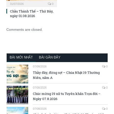
31/07/2026
0
Chầu Thánh Thể – Thứ Bảy,
ngày 01.08.2026
Comments are closed.
BÀI MỚI NHẤT
BÀI GẦN ĐÂY
07/08/2026
0
Thầy đây, đừng sợ! – Chúa Nhật 19 Thường
Niên, năm A
07/08/2026
0
Chúc mừng 19 nữ tu Tuyên khấn Trọn đời –
Ngày 07.8.2026
07/08/2026
0