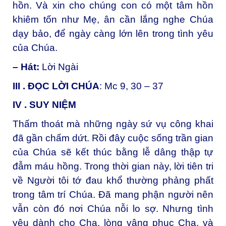
hồn. Và xin cho chúng con có một tâm hồn
khiêm tốn như Mẹ, ân cần lắng nghe Chúa
dạy bảo, để ngày càng lớn lên trong tình yêu
của Chúa.
– Hát:
Lời Ngài
III . ĐỌC LỜI CHÚA
: Mc 9, 30 – 37
IV . SUY NIỆM
Thấm thoát mà những ngày sứ vụ công khai
đã gần chấm dứt. Rồi đây cuộc sống trần gian
của Chúa sẽ kết thúc bằng lễ dâng thập tự
đẫm máu hồng. Trong thời gian này, lời tiên tri
về Người tôi tớ đau khổ thường phảng phất
trong tâm trí Chúa. Đã mang phận người nên
vẫn còn đó nơi Chúa nỗi lo sợ. Nhưng tình
yêu dành cho Cha, lòng vâng phục Cha, và