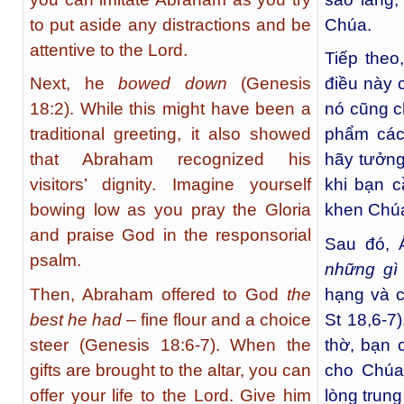
to put aside any distractions and be
Chúa.
attentive to the Lord.
Tiếp the
Next, he
bowed down
(Genesis
điều này 
18:2). While this might have been a
nó cũng c
traditional greeting, it also showed
phẩm các
that Abraham recognized his
hãy tưởng
visitors’ dignity. Imagine yourself
khi bạn 
bowing low as you pray the Gloria
khen Chúa
and praise God in the responsorial
Sau đó, 
psalm.
những gì
Then, Abraham offered to God
the
hạng và c
best he had
– fine flour and a choice
St 18,6-7
steer (Genesis 18:6-7). When the
thờ, bạn 
gifts are brought to the altar, you can
cho Chúa
offer your life to the Lord. Give him
lòng trung