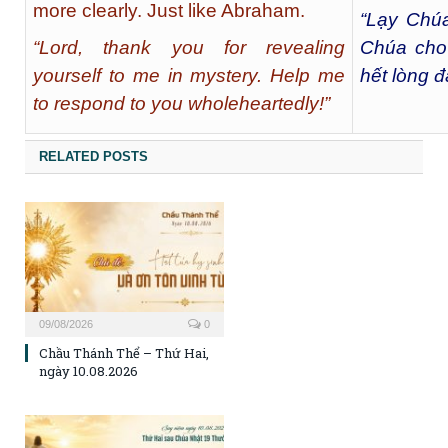
more clearly. Just like Abraham.
“Lạy Chúa
“Lord, thank you for revealing
Chúa cho
yourself to me in mystery. Help me
hết lòng đ
to respond to you wholeheartedly!”
RELATED POSTS
09/08/2026
0
Chầu Thánh Thể – Thứ Hai,
ngày 10.08.2026