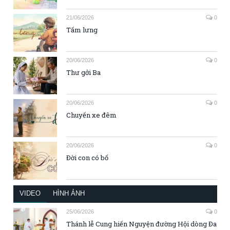
21/06/2026
0
Tấm lưng
20/06/2026
0
Thư gởi Ba
20/06/2026
0
Chuyến xe đêm
20/06/2026
0
Đời con có bố
VIDEO
HÌNH ẢNH
25/06/2026
0
Thánh lễ Cung hiến Nguyện đường Hội dòng Đa