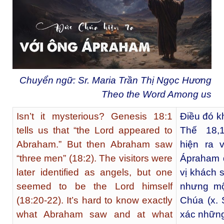
Chuyển ngữ: Sr. Maria Trần Thị Ngọc Hương
Theo the Word Among us
Isn’t it mysterious? Genesis 18:1
Điều đó k
tells us that “the Lord appeared to
Thế 18,1
Abraham.” But then Abraham saw
hiện ra 
“three men” (18:2). The visitors were
Ápraham đ
later identified as angels, but one
vị khách 
seemed to be the Lord himself
nhưng mộ
(18:20-22). It’s hard to know exactly
Chúa (x. 
what Abraham saw and at what
xác những