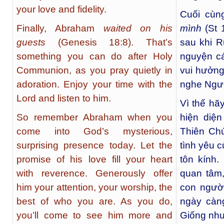
your love and fidelity.
Cuối cùn
Finally, Abraham
waited on his
mình
(St 
guests
(Genesis 18:8). That’s
sau khi 
something you can do after Holy
nguyện cá
Communion, as you pray quietly in
vui hưởng
adoration. Enjoy your time with the
nghe Ngư
Lord and listen to him.
Vì thế hã
So remember Abraham when you
hiện diệ
come into God’s mysterious,
Thiên Ch
surprising presence today. Let the
tình yêu 
promise of his love fill your heart
tôn kính
with reverence. Generously offer
quan tâm,
him your attention, your worship, the
con người
best of who you are. As you do,
ngày càn
you’ll come to see him more and
Giống nh