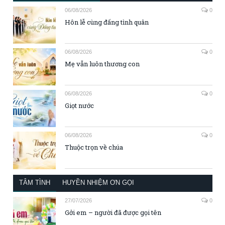
06/08/2026
0
Hôn lễ cùng đấng tình quân
06/08/2026
0
Mẹ vẫn luôn thương con
06/08/2026
0
Giọt nước
06/08/2026
0
Thuộc trọn về chúa
TÂM TÌNH
HUYỀN NHIỆM ƠN GỌI
27/07/2026
0
Gởi em – người đã được gọi tên