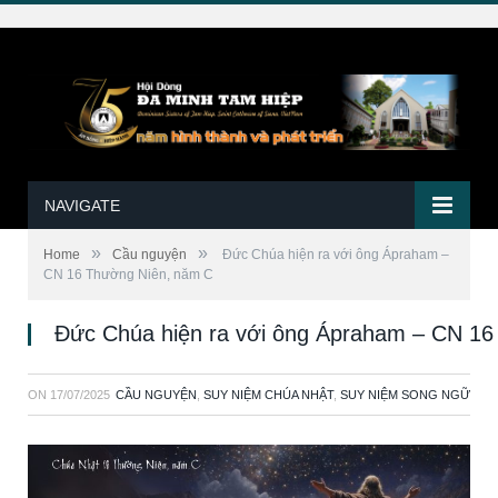
NAVIGATE
»
»
Home
Cầu nguyện
Đức Chúa hiện ra với ông Ápraham –
CN 16 Thường Niên, năm C
Đức Chúa hiện ra với ông Ápraham – CN 16
ON
17/07/2025
CẦU NGUYỆN
,
SUY NIỆM CHÚA NHẬT
,
SUY NIỆM SONG NGỮ