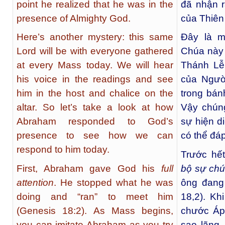
point he realized that he was in the
đã nhận r
presence of Almighty God.
của Thiên
Here’s another mystery: this same
Đây là m
Lord will be with everyone gathered
Chúa này 
at every Mass today. We will hear
Thánh Lễ
his voice in the readings and see
của Ngườ
him in the host and chalice on the
trong bán
altar. So let’s take a look at how
Vậy chún
Abraham responded to God’s
sự hiện d
presence to see how we can
có thể đá
respond to him today.
Trước hế
First, Abraham gave God his
full
bộ sự chú
attention
. He stopped what he was
ông đang 
doing and “ran” to meet him
18,2). Kh
(Genesis 18:2). As Mass begins,
chước Áp
you can imitate Abraham as you try
sao lãng,