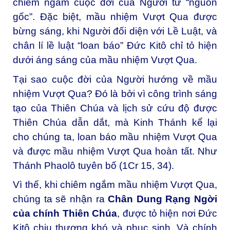
chiêm ngắm cuộc đời của Người từ “nguồn
gốc”. Đặc biệt, mầu nhiệm Vượt Qua được
bừng sáng, khi Người đối diện với Lề Luật, và
chân lí lề luật “loan báo” Đức Kitô chỉ tỏ hiện
dưới áng sáng của mầu nhiệm Vượt Qua.
Tại sao cuộc đời của Người hướng về mầu
nhiệm Vượt Qua? Đó là bởi vì công trình sáng
tạo của Thiên Chúa và lịch sử cứu độ được
Thiên Chúa dẫn dắt, mà Kinh Thánh kể lại
cho chúng ta, loan báo mầu nhiệm Vượt Qua
và được mầu nhiệm Vượt Qua hoàn tất. Như
Thánh Phaolô tuyên bố (1Cr 15, 34).
Vì thế, khi chiêm ngắm mầu nhiệm Vượt Qua,
chúng ta sẽ nhận ra
Chân Dung Rạng Ngời
của chính Thiên Chúa
, được tỏ hiện nơi Đức
Kitô chịu thương khó và phục sinh. Và chính