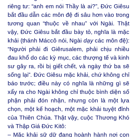
riêng tư: “anh em nói Thầy là ai?”, Đức Giêsu
bắt đầu dẫn các môn đệ đi sâu hơn vào trong
tương quan “thuộc về nhau” với Ngài. Thật
vậy, Đức Giêsu bắt đầu bày tỏ, nghĩa là mặc
khải (thánh Máccô nói, Ngài
dạy
các môn đệ):
“Người phải đi Giêrusalem, phải chịu nhiều
đau khổ do các kỳ mục, các thượng tế và kinh
sư gây ra, rồi bị giết chết, và ngày thứ ba sẽ
sống lại”. Đức Giêsu mặc khải, chứ không chỉ
báo trước; điều này có nghĩa là những gì sẽ
xẩy ra cho Ngài không chỉ thuộc bình diện số
phận phải đón nhận, nhưng còn là một lựa
chọn, một kế hoạch, một mặc khải tuyệt đỉnh
của Thiên Chúa. Thật vậy, cuộc Thương Khó
và Thập Giá Đức Kitô:
– Mặc khải sữ dữ đang hoành hành nơi con