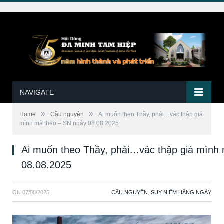
NAVIGATE
»
»
Home
Cầu nguyện
Ai muốn theo Thầy, phải…vác thập giá
mình mà theo – SN ngày 08.08.2025
Ai muốn theo Thầy, phải…vác thập giá mình
08.08.2025
ON
07/08/2025
CẦU NGUYỆN
,
SUY NIỆM HẰNG NGÀY