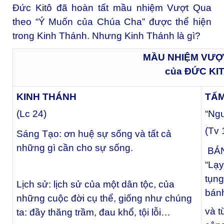
Đức Kitô đã hoàn tất mầu nhiệm Vượt Qua
theo “Ý Muốn của Chúa Cha” được thể hiện
trong Kinh Thánh. Nhưng Kinh Thánh là gì?
MẦU NHIỆM VƯỢ
của ĐỨC KI
KINH THÁNH
TẤ
(Lc 24)
“Ng
(Tv 
Sáng Tạo: ơn huệ sự sống và tất cả
những gì cần cho sự sống.
BÁN
“Lạy
tụng
Lịch sử: lịch sử của một dân tộc, của
bán
những cuộc đời cụ thể, giống như chúng
và t
ta: đầy thăng trầm, đau khổ, tội lỗi…