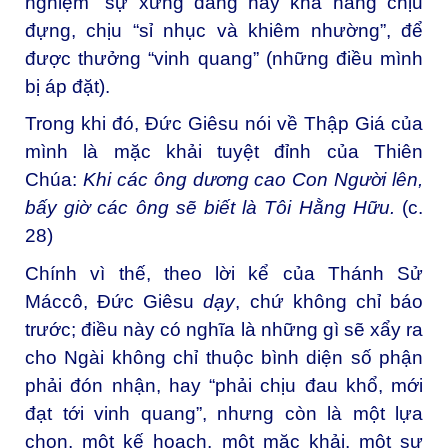
nghiệm” sự xứng đáng hay khả năng chịu
đựng, chịu “sỉ nhục và khiêm nhường”, để
được thưởng “vinh quang” (những điều mình
bị áp đặt).
Trong khi đó, Đức Giêsu nói về Thập Giá của
mình là mặc khải tuyệt đỉnh của Thiên
Chúa:
Khi các ông dương cao Con Người lên,
bấy giờ các ông sẽ biết là Tôi Hằng Hữu.
(c.
28)
Chính vì thế, theo lời kể của Thánh Sử
Máccô, Đức Giêsu
dạy
, chứ không chỉ báo
trước; điều này có nghĩa là những gì sẽ xẩy ra
cho Ngài không chỉ thuộc bình diện số phận
phải đón nhận, hay “phải chịu đau khổ, mới
đạt tới vinh quang”, nhưng còn là một lựa
chọn, một kế hoạch, một mặc khải, một sự