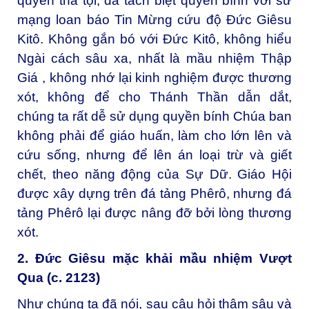
quyền tha tội, đã tách biệt quyền bính với sứ
mạng loan báo Tin Mừng cứu độ Đức Giêsu
Kitô. Không gắn bó với Đức Kitô, không hiểu
Ngài cách sâu xa, nhất là mầu nhiệm Thập
Giá , không nhớ lại kinh nghiệm được thương
xót, không để cho Thánh Thần dẫn dắt,
chúng ta rất dễ sử dụng quyền bính Chúa ban
không phải để giáo huấn, làm cho lớn lên và
cứu sống, nhưng để lên án loại trừ và giết
chết, theo năng động của Sự Dữ. Giáo Hội
được xây dựng trên đá tảng Phêrô, nhưng đá
tảng Phêrô lại được nâng đỡ bởi lòng thương
xót.
2. Đức Giêsu mặc khải mầu nhiệm Vượt
Qua (c. 2123)
Như chúng ta đã nói, sau câu hỏi thâm sâu và