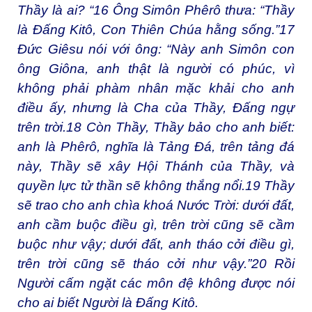
Thầy là ai? “
16
Ông Simôn Phêrô thưa: “Thầy
là Đấng Kitô, Con Thiên Chúa hằng sống.”
17
Đức Giêsu nói với ông: “Này anh Simôn con
ông Giôna, anh thật là người có phúc, vì
không phải phàm nhân mặc khải cho anh
điều ấy, nhưng là Cha của Thầy, Đấng ngự
trên trời.
18
Còn Thầy, Thầy bảo cho anh biết:
anh là Phêrô, nghĩa là Tảng Đá, trên tảng đá
này, Thầy sẽ xây Hội Thánh của Thầy, và
quyền lực tử thần sẽ không thắng nổi.
19
Thầy
sẽ trao cho anh chìa khoá Nước Trời: dưới đất,
anh cầm buộc điều gì, trên trời cũng sẽ cầm
buộc như vậy; dưới đất, anh tháo cởi điều gì,
trên trời cũng sẽ tháo cởi như vậy.”
20
Rồi
Người cấm ngặt các môn đệ không được nói
cho ai biết Người là Đấng Kitô.