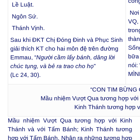
côn
Lề Luật.
Nơi 
Ngôn Sứ.
VQ,
Thánh Vịnh.
tron
thà
Sau khi ĐKT Chị Đóng Đinh và Phục Sinh
Sống
giải thích KT cho hai môn đệ trên đường
bữa
Emmau, “
Người cầm lấy bánh, dâng lời
nói
chúc tụng, và bẻ ra trao cho họ
”
MÌN
(Lc 24, 30).
“CON TIM BỪNG 
Mầu nhiệm Vượt Qua tương hợp với
Kinh Thánh tương hợp 
Mầu nhiệm Vượt Qua tương hợp với Kinh
Thánh và với Tấm Bánh; Kinh Thánh tương
hợp với Tấm Bánh. Nhận ra những tương hợp