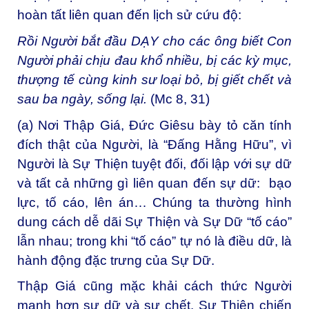
hoàn tất liên quan đến lịch sử cứu độ:
Rồi Người bắt đầu DẠY cho các ông biết Con
Người phải chịu đau khổ nhiều, bị các kỳ mục,
thượng tế cùng kinh sư loại bỏ, bị giết chết và
sau ba ngày, sống lại.
(Mc 8, 31)
(a) Nơi Thập Giá, Đức Giêsu bày tỏ căn tính
đích thật của Người, là “Đấng Hằng Hữu”, vì
Người là Sự Thiện tuyệt đối, đối lập với sự dữ
và tất cả những gì liên quan đến sự dữ: bạo
lực, tố cáo, lên án… Chúng ta thường hình
dung cách dễ dãi Sự Thiện và Sự Dữ “tố cáo”
lẫn nhau; trong khi “tố cáo” tự nó là điều dữ, là
hành động đặc trưng của Sự Dữ.
Thập Giá cũng mặc khải cách thức Người
mạnh hơn sự dữ và sự chết. Sự Thiện chiến