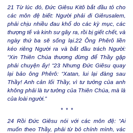
21
Từ lúc đó, Đức Giêsu Kitô bắt đầu tỏ cho
các môn đệ biết: Người phải đi Giêrusalem,
phải chịu nhiều đau khổ do các kỳ mục, các
thượng tế và kinh sư gây ra, rồi bị giết chết, và
ngày thứ ba sẽ sống lại.
22
Ông Phêrô liền
kéo riêng Người ra và bắt đầu trách Người:
“Xin Thiên Chúa thương đừng để Thầy gặp
phải chuyện ấy! “
23
Nhưng Đức Giêsu quay
lại bảo ông Phêrô: “Xatan, lui lại đàng sau
Thầy! Anh cản lối Thầy, vì tư tưởng của anh
không phải là tư tưởng của Thiên Chúa, mà là
của loài người.”
* * *
24
Rồi Đức Giêsu nói với các môn đệ: “Ai
muốn theo Thầy, phải từ bỏ chính mình, vác