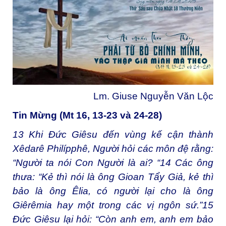
Lm. Giuse Nguyễn Văn Lộc
Tin Mừng (Mt 16, 13-23 và 24-28)
13
Khi Đức Giêsu đến vùng kế cận thành
Xêdarê Philípphê, Người hỏi các môn đệ rằng:
“Người ta nói Con Người là ai? “
14
Các ông
thưa: “Kẻ thì nói là ông Gioan Tẩy Giả, kẻ thì
bảo là ông Êlia, có người lại cho là ông
Giêrêmia hay một trong các vị ngôn sứ.”
15
Đức Giêsu lại hỏi: “Còn anh em, anh em bảo