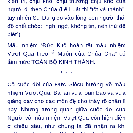
kiên trì, chịu khổ, chịu thương chịu khó của
người đi theo Chúa (Lề Luật thì “tốt và thánh”,
tuy nhiên Sự Dữ gieo vào lòng con người thái
độ chết chóc: “nghi ngờ, không tin, nên thử để
biết”).
Mầu nhiệm “Đức Kitô hoàn tất mầu nhiệm
Vượt Qua theo Ý Muốn của Chúa Cha” có
tầm mức TOÀN BỘ KINH THÁNH.
* * *
Cả cuộc đời của Đức Giêsu hướng về mầu
nhiệm Vượt Qua. Ba lần vừa loan báo và vừa
giảng dạy cho các môn đệ cho thấy rõ chân lí
này. Nhưng tương quan giữa cuộc đời của
Người và mầu nhiệm Vượt Qua còn hiện diện
ở chiều sâu, như chúng ta đã nhận ra khi