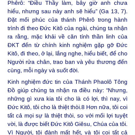
Phêrô: “Điều Thầy làm, bây giờ anh chưa
hiểu, nhưng sau này anh sẽ hiểu” (Ga 13, 7).
Đặt mối phúc của thánh Phêrô trong hành
trình đi theo Đức Kitô của ngài, chúng ta nhận
ra rằng, mặc khải về căn tính thần linh của
ĐKT đến từ chính kinh nghiệm gặp gỡ Đức
Kitô, đi theo, ở lại, lắng nghe, hiểu biết, để cho
Người rửa chân, trao ban và yêu thương đến
cùng, mỗi ngày và suốt đời.
Kinh nghiệm đức tin của Thánh Phaolô Tông
Đồ giúp chúng ta nhận ra điều này: “Nhưng,
những gì xưa kia tôi cho là có lợi, thì nay, vì
Đức Kitô, tôi cho là thiệt thòi.
8
Hơn nữa, tôi coi
tất cả mọi sự là thiệt thòi, so với mối lợi tuyệt
vời, là được biết Đức Kitô Giêsu, Chúa của tôi.
Vì Người, tôi đành mất hết, và tôi coi tất cả