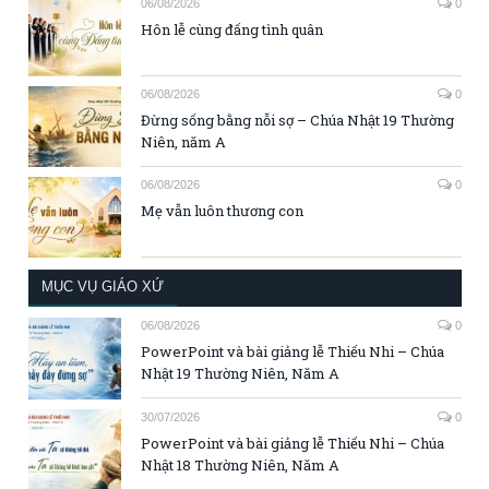
06/08/2026
0
Hôn lễ cùng đấng tình quân
06/08/2026
0
Đừng sống bằng nỗi sợ – Chúa Nhật 19 Thường
Niên, năm A
06/08/2026
0
Mẹ vẫn luôn thương con
MỤC VỤ GIÁO XỨ
06/08/2026
0
PowerPoint và bài giảng lễ Thiếu Nhi – Chúa
Nhật 19 Thường Niên, Năm A
30/07/2026
0
PowerPoint và bài giảng lễ Thiếu Nhi – Chúa
Nhật 18 Thường Niên, Năm A