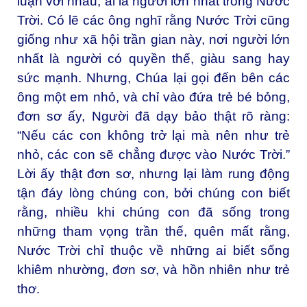
luận với nhau, ai là người lớn nhất trong Nước
Trời. Có lẽ các ông nghĩ rằng Nước Trời cũng
giống như xã hội trần gian này, nơi người lớn
nhất là người có quyền thế, giàu sang hay
sức mạnh. Nhưng, Chúa lại gọi đến bên các
ông một em nhỏ, và chỉ vào đứa trẻ bé bỏng,
đơn sơ ấy, Người đã dạy bảo thật rõ ràng:
“Nếu các con không trở lại mà nên như trẻ
nhỏ, các con sẽ chẳng được vào Nước Trời.”
Lời ấy thật đơn sơ, nhưng lại làm rung động
tận đáy lòng chúng con, bởi chúng con biết
rằng, nhiều khi chúng con đã sống trong
những tham vọng trần thế, quên mất rằng,
Nước Trời chỉ thuộc về những ai biết sống
khiêm nhường, đơn sơ, và hồn nhiên như trẻ
thơ.