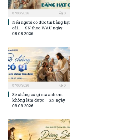
07/08/2026
0
Nếu ngươi có đức tin bằng hạt
cải… – SN theo WAU ngày
08.08.2026
07/08/2026
0
Sẽ chẳng có gì mà anh em
không làm được – SN ngày
08.08.2026