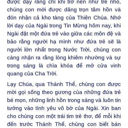
được dạy rằng chỉ khi trở nên như trẻ nhỏ,
chúng con mới được dâng trọn tâm hồn và
đón nhận cả kho tàng của Thiên Chúa. Nhớ
lời dạy của Ngài trong Tin Mừng hôm nay, khi
Ngài đặt một đứa trẻ vào giữa các môn đệ và
bảo rằng người hạ mình như đứa trẻ sẽ là
người lớn nhất trong Nước Trời, chúng con
càng nhận ra rằng lòng khiêm nhường và sự
trong sáng là chìa khóa để mở cửa vinh
quang của Cha Trời.
Lạy Chúa, qua Thánh Thể, chúng con được
mời gọi sống theo gương của những đứa trẻ
bé mọn, những linh hồn trong sáng và luôn tin
tưởng vào tình yêu vô bờ của Ngài. Xin ban
cho chúng con một trái tim trẻ thơ, để mỗi khi
đến trước Thánh Thể, chúng con biết bán