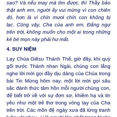
sao? Và nếu may mà tìm được, thì Thầy bảo
thật anh em, người ấy vui mừng vì con chiên
đó, hơn là vì chín mươi chín con không bị
lạc. Cũng vậy, Cha của anh em, Đấng ngự
trên trời, không muốn cho một ai trong những
kẻ bé mọn này phải hư mất.
4. SUY NIỆM
Lạy Chúa Giêsu Thánh Thể, giờ đây, khi quỳ
gối trước Thánh nhan Ngài, chúng con lắng
nghe lời mời gọi đầy dịu dàng của Chúa trong
bài Tin Mừng hôm nay, một lời mời gọi sâu
sắc đánh thức tâm hồn mỗi người chúng con,
để biết trở về với sự đơn sơ, khiêm hạ và tin
yêu như một trẻ thơ trong vòng tay của Cha
trên trời. Các môn đệ ngày xưa đã từng tranh