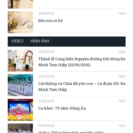
20/06/2026
0
Đời con có bố
VIDEO
HÌNH ẢNH
25/06/2026
0
Thánh lễ Cung hiến Nguyện đường Hội dòng Đa
Minh Tam Hiệp (25/06/2016)
14/05/2026
0
Lời thiêng và Chúa đã yêu con – Ca đoàn HD. Đa
Minh Tam Hiệp
11/05/2026
0
Ca khúc: 75 năm Hồng Ân
06/05/2026
0
Video: Tiếng lòng bên mộ tiền nhân