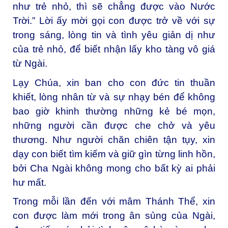
như trẻ nhỏ, thì sẽ chẳng được vào Nước
Trời.” Lời ấy mời gọi con được trở về với sự
trong sáng, lòng tin và tình yêu giản dị như
của trẻ nhỏ, để biết nhận lấy kho tàng vô giá
từ Ngài.
Lạy Chúa, xin ban cho con đức tin thuần
khiết, lòng nhân từ và sự nhạy bén để không
bao giờ khinh thường những kẻ bé mọn,
những người cần được che chở và yêu
thương. Như người chăn chiên tận tụy, xin
dạy con biết tìm kiếm và giữ gìn từng linh hồn,
bởi Cha Ngài không mong cho bất kỳ ai phải
hư mất.
Trong mỗi lần đến với mâm Thánh Thể, xin
con được làm mới trong ân sủng của Ngài,