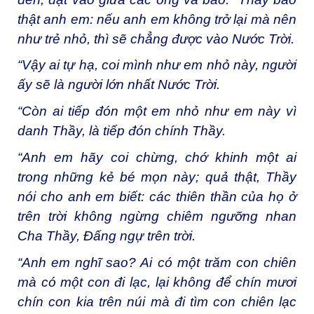
thật anh em: nếu anh em không trở lại mà nên
như trẻ nhỏ, thì sẽ chẳng được vào Nước Trời.
“Vậy ai tự hạ, coi mình như em nhỏ này, người
ấy sẽ là người lớn nhất Nước Trời.
“Còn ai tiếp đón một em nhỏ như em này vì
danh Thầy, là tiếp đón chính Thầy.
“Anh em hãy coi chừng, chớ khinh một ai
trong những kẻ bé mọn này; quả thật, Thầy
nói cho anh em biết: các thiên thần của họ ở
trên trời không ngừng chiêm ngưỡng nhan
Cha Thầy, Đấng ngự trên trời.
“Anh em nghĩ sao? Ai có một trăm con chiên
mà có một con đi lạc, lại không để chín mươi
chín con kia trên núi mà đi tìm con chiên lạc