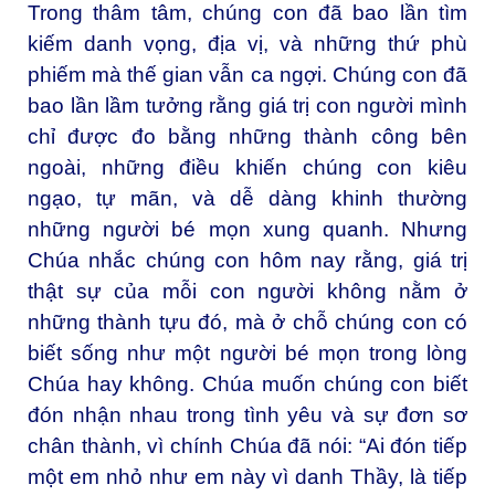
Trong thâm tâm, chúng con đã bao lần tìm
kiếm danh vọng, địa vị, và những thứ phù
phiếm mà thế gian vẫn ca ngợi. Chúng con đã
bao lần lầm tưởng rằng giá trị con người mình
chỉ được đo bằng những thành công bên
ngoài, những điều khiến chúng con kiêu
ngạo, tự mãn, và dễ dàng khinh thường
những người bé mọn xung quanh. Nhưng
Chúa nhắc chúng con hôm nay rằng, giá trị
thật sự của mỗi con người không nằm ở
những thành tựu đó, mà ở chỗ chúng con có
biết sống như một người bé mọn trong lòng
Chúa hay không. Chúa muốn chúng con biết
đón nhận nhau trong tình yêu và sự đơn sơ
chân thành, vì chính Chúa đã nói: “Ai đón tiếp
một em nhỏ như em này vì danh Thầy, là tiếp