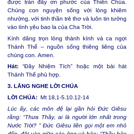
được tràn đầy ơn phước của Thiên Chúa.
Chúng con nguyện sống với lòng khiêm
nhường, với tinh thần trẻ thơ và luôn tin tưởng
vào tình yêu bao la của Cha Trời.
Kính dâng trọn lòng thành kính và ca ngợi
Thánh Thể – nguồn sống thiêng liêng của
chúng con.
Amen.
Hát:
“Đây Nhiệm Tích” hoặc một bài hát
Thánh Thể phù hợp.
3. LẮNG NGHE LỜI CHÚA
LỜI CHÚA:
Mt 18,1-5.10.12-14
Lúc ấy, các môn đệ lại gần hỏi Đức Giêsu
rằng: “Thưa Thầy, ai là người lớn nhất trong
Nước Trời? ” Đức Giêsu liền gọi một em nhỏ
đến, đặt vào giữa các ông và bảo: “Thầy bảo