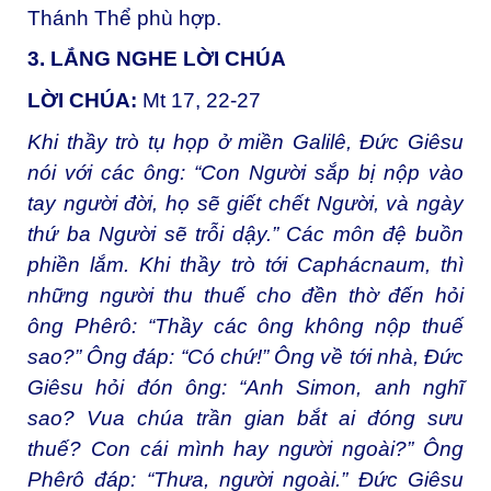
Thánh Thể phù hợp.
3. LẮNG NGHE LỜI CHÚA
LỜI CHÚA:
Mt 17, 22-27
Khi thầy trò tụ họp ở miền Galilê, Đức Giêsu
nói với các ông: “Con Người sắp bị nộp vào
tay người đời, họ sẽ giết chết Người, và ngày
thứ ba Người sẽ trỗi dậy.” Các môn đệ buồn
phiền lắm. Khi thầy trò tới Caphácnaum, thì
những người thu thuế cho đền thờ đến hỏi
ông Phêrô: “Thầy các ông không nộp thuế
sao?” Ông đáp: “Có chứ!” Ông về tới nhà, Ðức
Giêsu hỏi đón ông: “Anh Simon, anh nghĩ
sao? Vua chúa trần gian bắt ai đóng sưu
thuế? Con cái mình hay người ngoài?” Ông
Phêrô đáp: “Thưa, người ngoài.” Ðức Giêsu