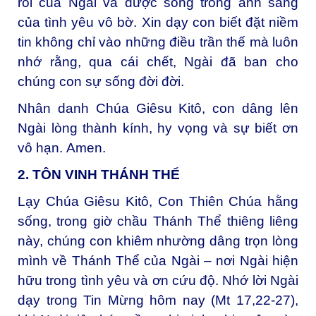
rỗi của Ngài và được sống trong ánh sáng
của tình yêu vô bờ. Xin dạy con biết đặt niềm
tin không chỉ vào những điều trần thế mà luôn
nhớ rằng, qua cái chết, Ngài đã ban cho
chúng con sự sống đời đời.
Nhân danh Chúa Giêsu Kitô, con dâng lên
Ngài lòng thành kính, hy vọng và sự biết ơn
vô hạn.
Amen.
2. TÔN VINH THÁNH THỂ
Lạy Chúa Giêsu Kitô, Con Thiên Chúa hằng
sống, t
rong giờ chầu Thánh Thể thiêng liêng
này, chúng con khiêm nhường dâng trọn lòng
mình về Thánh Thể của Ngài – nơi Ngài hiện
hữu trong tình yêu và ơn cứu độ. Nhớ lời Ngài
dạy trong Tin Mừng hôm nay (Mt 17,22-27),