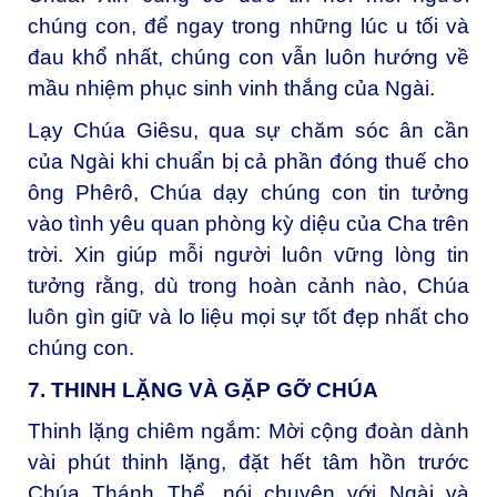
chúng con, để ngay trong những lúc u tối và
đau khổ nhất, chúng con vẫn luôn hướng về
mầu nhiệm phục sinh vinh thắng của Ngài.
Lạy Chúa Giêsu, q
ua sự chăm sóc ân cần
của Ngài khi chuẩn bị cả phần đóng thuế cho
ông Phêrô, Chúa dạy chúng con tin tưởng
vào tình yêu quan phòng kỳ diệu của Cha trên
trời. Xin giúp mỗi người luôn vững lòng tin
tưởng rằng, dù trong hoàn cảnh nào, Chúa
luôn gìn giữ và lo liệu mọi sự tốt đẹp nhất cho
chúng con.
7. THINH LẶNG VÀ GẶP GỠ CHÚA
Thinh lặng chiêm ngắm:
Mời cộng đoàn dành
vài phút thinh lặng, đặt hết tâm hồn trước
Chúa Thánh Thể, nói chuyện với Ngài và