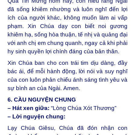
Qua Tin Mừng hôm nay, con hiểu rằng Ngài
đã sống khiêm nhường và luôn nghĩ đến lợi
ích của người khác, không muốn làm ai vấp
phạm. Xin Chúa dạy con biết noi gương
khiêm hạ, sống hòa thuận, tế nhị và quảng đại
với anh chị em chung quanh, ngay cả khi phải
hy sinh quyền lợi chính đáng của bản thân.
Xin Chúa ban cho con trái tim dịu dàng, đầy
bác ái, để mỗi hành động, lời nói và suy nghĩ
của con luôn phản chiếu ánh sáng tình yêu và
sự bình an của Ngài.
Amen.
6. CẦU NGUYỆN CHUNG
– Hát xen giữa:
“Lòng Chúa Xót Thương”
– Lời nguyện chung:
Lạy Chúa Giêsu,
Chúa đã đón nhận con