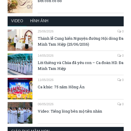
Đời con có bố
VIDEO
HÌNH ẢNH
25/06/2026
0
Thánh lễ Cung hiến Nguyện đường Hội dòng Đa
Minh Tam Hiệp (25/06/2016)
14/05/2026
0
Lời thiêng và Chúa đã yêu con – Ca đoàn HD. Đa
Minh Tam Hiệp
11/05/2026
0
Ca khúc: 75 năm Hồng Ân
06/05/2026
0
Video: Tiếng lòng bên mộ tiền nhân