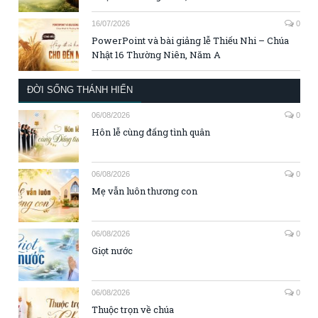
16/07/2026
0
PowerPoint và bài giảng lễ Thiếu Nhi – Chúa
Nhật 16 Thường Niên, Năm A
ĐỜI SỐNG THÁNH HIẾN
06/08/2026
0
Hôn lễ cùng đấng tình quân
06/08/2026
0
Mẹ vẫn luôn thương con
06/08/2026
0
Giọt nước
06/08/2026
0
Thuộc trọn về chúa