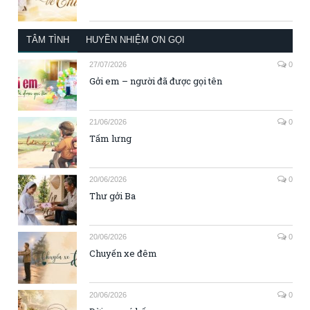
TÂM TÌNH
HUYỀN NHIỆM ƠN GỌI
27/07/2026
0
Gởi em – người đã được gọi tên
21/06/2026
0
Tấm lưng
20/06/2026
0
Thư gởi Ba
20/06/2026
0
Chuyến xe đêm
20/06/2026
0