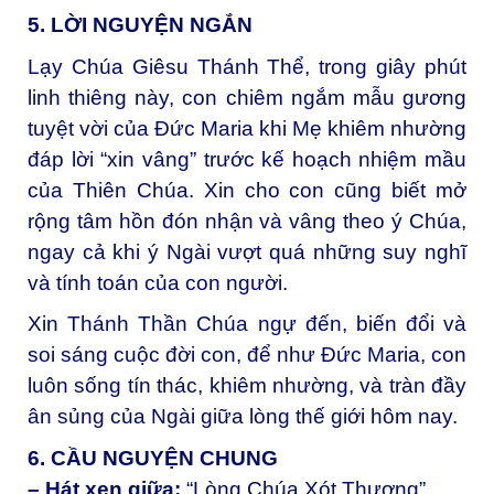
5. LỜI NGUYỆN NGẮN
Lạy Chúa Giêsu Thánh Thể, t
rong giây phút
linh thiêng này, con chiêm ngắm mẫu gương
tuyệt vời của Đức Maria khi Mẹ khiêm nhường
đáp lời “xin vâng” trước kế hoạch nhiệm mầu
của Thiên Chúa. Xin cho con cũng biết mở
rộng tâm hồn đón nhận và vâng theo ý Chúa,
ngay cả khi ý Ngài vượt quá những suy nghĩ
và tính toán của con người.
Xin Thánh Thần Chúa ngự đến, biến đổi và
soi sáng cuộc đời con, để như Đức Maria, con
luôn sống tín thác, khiêm nhường, và tràn đầy
ân sủng của Ngài giữa lòng thế giới hôm nay.
6. CẦU NGUYỆN CHUNG
– Hát xen giữa:
“Lòng Chúa Xót Thương”