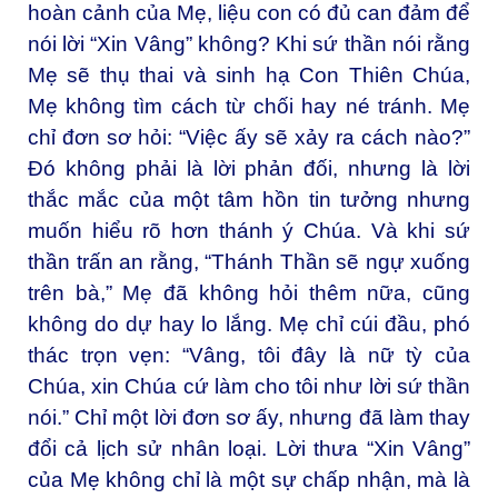
hoàn cảnh của Mẹ, liệu con có đủ can đảm để
nói lời “Xin Vâng” không? Khi sứ thần nói rằng
Mẹ sẽ thụ thai và sinh hạ Con Thiên Chúa,
Mẹ không tìm cách từ chối hay né tránh. Mẹ
chỉ đơn sơ hỏi: “Việc ấy sẽ xảy ra cách nào?”
Đó không phải là lời phản đối, nhưng là lời
thắc mắc của một tâm hồn tin tưởng nhưng
muốn hiểu rõ hơn thánh ý Chúa. Và khi sứ
thần trấn an rằng, “Thánh Thần sẽ ngự xuống
trên bà,” Mẹ đã không hỏi thêm nữa, cũng
không do dự hay lo lắng. Mẹ chỉ cúi đầu, phó
thác trọn vẹn: “Vâng, tôi đây là nữ tỳ của
Chúa, xin Chúa cứ làm cho tôi như lời sứ thần
nói.” Chỉ một lời đơn sơ ấy, nhưng đã làm thay
đổi cả lịch sử nhân loại. Lời thưa “Xin Vâng”
của Mẹ không chỉ là một sự chấp nhận, mà là