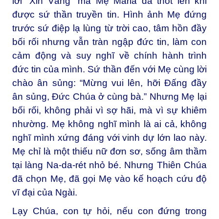
lời “Xin Vâng” mà Mẹ Maria đã thốt lên khi
được sứ thần truyền tin. Hình ảnh Mẹ đứng
trước sứ điệp lạ lùng từ trời cao, tâm hồn đầy
bối rối nhưng vẫn tràn ngập đức tin, làm con
cảm động và suy nghĩ về chính hành trình
đức tin của mình. Sứ thần đến với Mẹ cùng lời
chào ân sủng: “Mừng vui lên, hỡi Đấng đầy
ân sủng, Đức Chúa ở cùng bà.” Nhưng Mẹ lại
bối rối, không phải vì sợ hãi, mà vì sự khiêm
nhường. Mẹ không nghĩ mình là ai cả, không
nghĩ mình xứng đáng với vinh dự lớn lao này.
Mẹ chỉ là một thiếu nữ đơn sơ, sống âm thầm
tại làng Na-da-rét nhỏ bé. Nhưng Thiên Chúa
đã chọn Mẹ, đã gọi Mẹ vào kế hoạch cứu độ
vĩ đại của Ngài.
Lạy Chúa, con tự hỏi, nếu con đứng trong