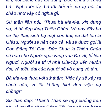
bà.” Nghe lời ấy, bà rất bối rối, và tự hỏi lời
chào như vậy có nghĩa gì.
Sứ thần liền nói: “Thưa bà Ma-ri-a, xin đừng
sợ, vì bà đẹp lòng Thiên Chúa. Và này đây bà
sẽ thụ thai, sinh hạ một con trai, và đặt tên là
Giêsu. Người sẽ nên cao cả, và sẽ được gọi là
Con Đấng Tối Cao. Đức Chúa là Thiên Chúa
sẽ ban cho Người ngai vàng vua Đa-vít, tổ tiên
Người. Người sẽ trị vì nhà Gia-cóp đến muôn
đời, và triều đại của Người sẽ vô cùng vô tận.”
Bà Ma-ri-a thưa với sứ thần: “Việc ấy sẽ xảy ra
cách nào, vì tôi không biết đến việc vợ
chồng!”
Sứ thần đáp: “Thánh Thần sẽ ngự xuống trên