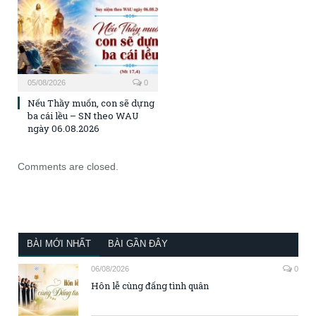
05/08/2026
0
Nếu Thầy muốn, con sẽ dựng
ba cái lều – SN theo WAU
ngày 06.08.2026
Comments are closed.
BÀI MỚI NHẤT
BÀI GẦN ĐÂY
06/08/2026
0
Hôn lễ cùng đấng tình quân