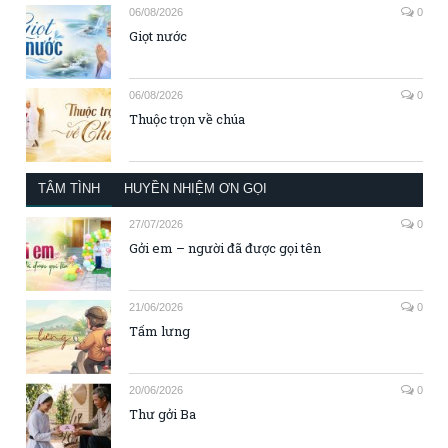
06/08/2026
0
Giọt nước
06/08/2026
0
Thuộc trọn về chúa
TÂM TÌNH
HUYỀN NHIỆM ƠN GỌI
27/07/2026
0
Gởi em – người đã được gọi tên
21/06/2026
0
Tấm lưng
20/06/2026
0
Thư gởi Ba