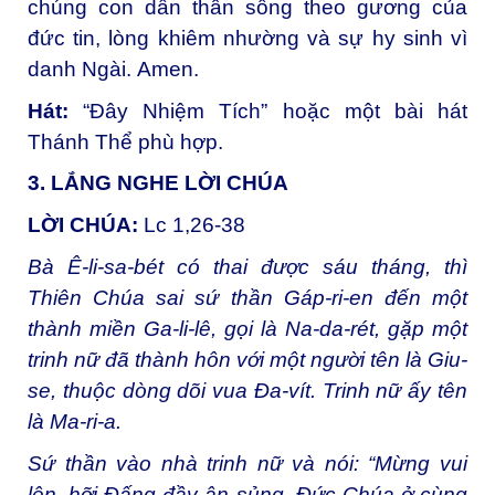
chúng con dấn thân sống theo gương của
đức tin, lòng khiêm nhường và sự hy sinh vì
danh Ngài.
Amen.
Hát:
“Đây Nhiệm Tích” hoặc một bài hát
Thánh Thể phù hợp.
3. LẮNG NGHE LỜI CHÚA
LỜI CHÚA:
Lc 1,26-38
Bà Ê-li-sa-bét có thai được sáu tháng, thì
Thiên Chúa sai sứ thần Gáp-ri-en đến một
thành miền Ga-li-lê, gọi là Na-da-rét, gặp một
trinh nữ đã thành hôn với một người tên là Giu-
se, thuộc dòng dõi vua Đa-vít. Trinh nữ ấy tên
là Ma-ri-a.
Sứ thần vào nhà trinh nữ và nói: “Mừng vui
lên, hỡi Đấng đầy ân sủng, Đức Chúa ở cùng