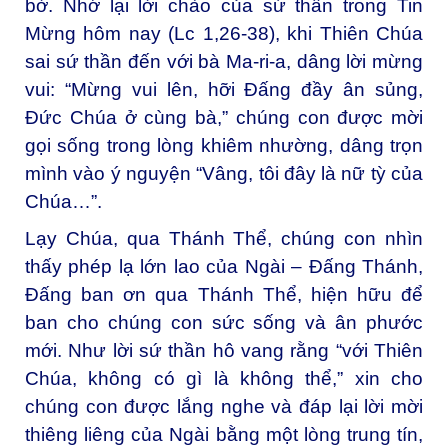
bờ. Nhớ lại lời chào của sứ thần trong Tin
Mừng hôm nay (Lc 1,26-38), khi Thiên Chúa
sai sứ thần đến với bà Ma-ri-a, dâng lời mừng
vui: “Mừng vui lên, hỡi Đấng đầy ân sủng,
Đức Chúa ở cùng bà,” chúng con được mời
gọi sống trong lòng khiêm nhường, dâng trọn
mình vào ý nguyện “Vâng, tôi đây là nữ tỳ của
Chúa…”.
Lạy Chúa, qua Thánh Thể, chúng con nhìn
thấy phép lạ lớn lao của Ngài – Đấng Thánh,
Đấng ban ơn qua Thánh Thể, hiện hữu để
ban cho chúng con sức sống và ân phước
mới. Như lời sứ thần hô vang rằng “với Thiên
Chúa, không có gì là không thể,” xin cho
chúng con được lắng nghe và đáp lại lời mời
thiêng liêng của Ngài bằng một lòng trung tín,