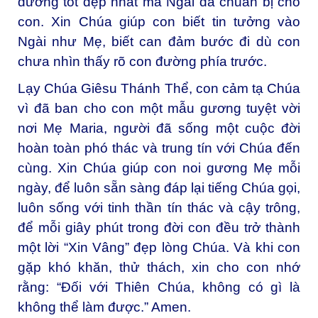
đường tốt đẹp nhất mà Ngài đã chuẩn bị cho
con. Xin Chúa giúp con biết tin tưởng vào
Ngài như Mẹ, biết can đảm bước đi dù con
chưa nhìn thấy rõ con đường phía trước.
Lạy Chúa Giêsu Thánh Thể, con cảm tạ Chúa
vì đã ban cho con một mẫu gương tuyệt vời
nơi Mẹ Maria, người đã sống một cuộc đời
hoàn toàn phó thác và trung tín với Chúa đến
cùng. Xin Chúa giúp con noi gương Mẹ mỗi
ngày, để luôn sẵn sàng đáp lại tiếng Chúa gọi,
luôn sống với tinh thần tín thác và cậy trông,
để mỗi giây phút trong đời con đều trở thành
một lời “Xin Vâng” đẹp lòng Chúa. Và khi con
gặp khó khăn, thử thách, xin cho con nhớ
rằng: “Đối với Thiên Chúa, không có gì là
không thể làm được.” Amen.