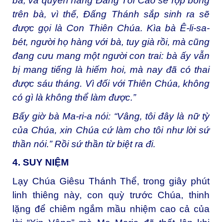
bà, và quyền năng Đấng Tối Cao sẽ rợp bóng
trên bà, vì thế, Đấng Thánh sắp sinh ra sẽ
được gọi là Con Thiên Chúa. Kìa bà Ê-li-sa-
bét, người họ hàng với bà, tuy già rồi, mà cũng
đang cưu mang một người con trai: bà ấy vẫn
bị mang tiếng là hiếm hoi, mà nay đã có thai
được sáu tháng. Vì đối với Thiên Chúa, không
có gì là không thể làm được.”
Bấy giờ bà Ma-ri-a nói: “Vâng, tôi đây là nữ tỳ
của Chúa, xin Chúa cứ làm cho tôi như lời sứ
thần nói.” Rồi sứ thần từ biệt ra đi.
4. SUY NIỆM
Lạy Chúa Giêsu Thánh Thể, trong giây phút
linh thiêng này, con quỳ trước Chúa, thinh
lặng để chiêm ngắm mầu nhiệm cao cả của