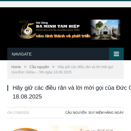
NAVIGATE
»
»
Home
Cầu nguyện
Hãy giữ các điều răn và lời mời gọi
của Đức Giêsu – SN ngày 18.08.2025
Hãy giữ các điều răn và lời mời gọi của Đức
18.08.2025
ON
17/08/2025
CẦU NGUYỆN
,
SUY NIỆM HẰNG NGÀY