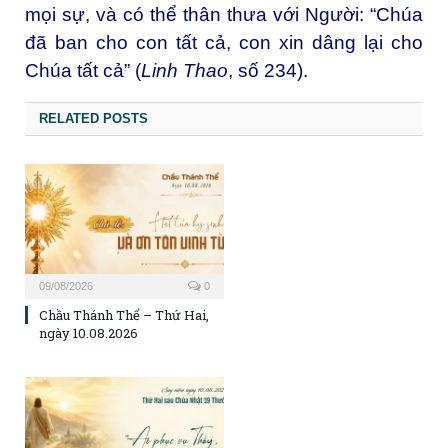
mọi sự, và có thể thân thưa với Người: “Chúa
đã ban cho con tất cả, con xin dâng lại cho
Chúa tất cả” (
Linh Thao
, số 234).
RELATED POSTS
09/08/2026
0
Chầu Thánh Thể – Thứ Hai,
ngày 10.08.2026