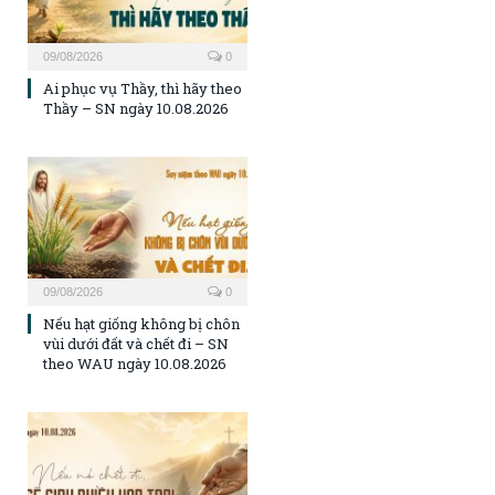
09/08/2026
0
Ai phục vụ Thầy, thì hãy theo
Thầy – SN ngày 10.08.2026
09/08/2026
0
Nếu hạt giống không bị chôn
vùi dưới đất và chết đi – SN
theo WAU ngày 10.08.2026