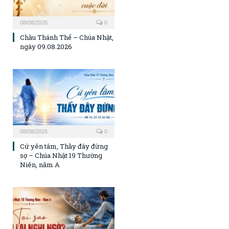
08/08/2026
0
Chầu Thánh Thể – Chúa Nhật,
ngày 09.08.2026
08/08/2026
0
Cứ yên tâm, Thầy đây đừng
sợ – Chúa Nhật 19 Thường
Niên, năm A