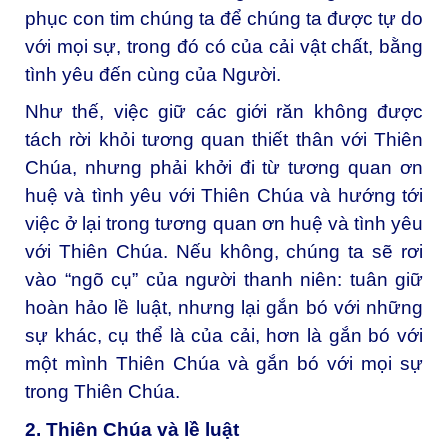
phục con tim chúng ta để chúng ta được tự do
với mọi sự, trong đó có của cải vật chất, bằng
tình yêu đến cùng của Người.
Như thế, việc giữ các giới răn không được
tách rời khỏi tương quan thiết thân với Thiên
Chúa, nhưng phải khởi đi từ tương quan ơn
huệ và tình yêu với Thiên Chúa và hướng tới
việc ở lại trong tương quan ơn huệ và tình yêu
với Thiên Chúa. Nếu không, chúng ta sẽ rơi
vào “ngõ cụ” của người thanh niên: tuân giữ
hoàn hảo lề luật, nhưng lại gắn bó với những
sự khác, cụ thể là của cải, hơn là gắn bó với
một mình Thiên Chúa và gắn bó với mọi sự
trong Thiên Chúa.
2. Thiên Chúa và lề luật