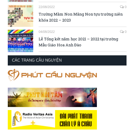
22/08/2022
0
Trường Mầm Non Măng Non tựu trường niên
khóa 2022 – 2023
04/08/2022
0
Lễ Tổng kết năm học 2021 – 2022 tại trường
Mẫu Giáo Hoa Anh Đào
CÁC TRANG CẦU NGUYỆN