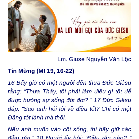
Lm. Giuse Nguyễn Văn Lộc
Tin Mừng (Mt 19, 16-22)
16
Bấy giờ có một người đến thưa Đức Giêsu
rằng: “Thưa Thầy, tôi phải làm điều gì tốt để
được hưởng sự sống đời đời? ”
17
Đức Giêsu
đáp: “Sao anh hỏi tôi về điều tốt? Chỉ có một
Đấng tốt lành mà thôi.
Nếu anh muốn vào cõi sống, thì hãy giữ các
điều răn.”
18
Người ấy hỏi: “Điều răn nào? ”