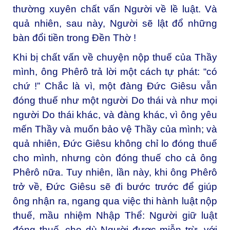
thường xuyên chất vấn Người về lề luật. Và
quả nhiên, sau này, Người sẽ lật đổ những
bàn đổi tiền trong Đền Thờ !
Khi bị chất vấn về chuyện nộp thuế của Thầy
mình, ông Phêrô trả lời một cách tự phát: “có
chứ !” Chắc là vì, một đàng Đức Giêsu vẫn
đóng thuế như một người Do thái và như mọi
người Do thái khác, và đàng khác, vì ông yêu
mến Thầy và muốn bảo vệ Thầy của mình; và
quả nhiên, Đức Giêsu không chỉ lo đóng thuế
cho mình, nhưng còn đóng thuế cho cả ông
Phêrô nữa. Tuy nhiên, lần này, khi ông Phêrô
trở về, Đức Giêsu sẽ đi bước trước để giúp
ông nhận ra, ngang qua việc thi hành luật nộp
thuế, mầu nhiệm Nhập Thể: Người giữ luật
đóng thuế, cho dù Người được miễn trừ, với