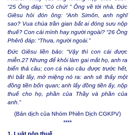
“
25
Ông đáp: “Có chứ! ” Ông về tới nhà, Đức
Giêsu hỏi đón ông: “Anh Simôn, anh nghĩ
sao? Vua chúa trần gian bắt ai đóng sưu nộp
thuế? Con cái mình hay người ngoài? “
26
Ông
Phêrô đáp: “Thưa, người ngoài.”
Đức Giêsu liền bảo: “Vậy thì con cái được
miễn.
27
Nhưng để khỏi làm gai mắt họ, anh ra
biển thả câu; con cá nào câu được trước hết,
thì bắt lấy, mở miệng nó ra: anh sẽ thấy một
đồng tiền bốn quan; anh lấy đồng tiền ấy, nộp
thuế cho họ, phần của Thầy và phần của
anh.”
(Bản dịch của Nhóm Phiên Dịch CGKPV)
****
1. Luật nộp thuế