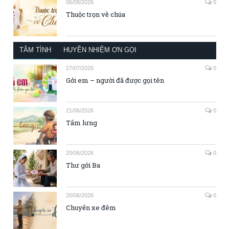
06/08/2026
0
Thuộc trọn về chúa
TÂM TÌNH
HUYỀN NHIỆM ƠN GỌI
27/07/2026
0
Gởi em – người đã được gọi tên
21/06/2026
0
Tấm lưng
20/06/2026
0
Thư gởi Ba
20/06/2026
0
Chuyến xe đêm