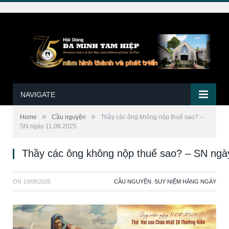
NAVIGATE
»
»
Home
Cầu nguyện
Thầy các ông không nộp thuế sao? –
SN ngày 11.08.2025
Thầy các ông không nộp thuế sao? – SN ngà
ON
10/08/2025
CẦU NGUYỆN
,
SUY NIỆM HẰNG NGÀY