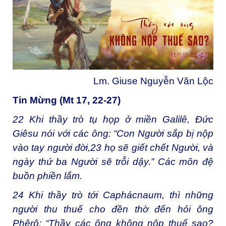
Lm. Giuse Nguyễn Văn Lộc
Tin Mừng (Mt 17, 22-27)
22
Khi thầy trò tụ họp ở miền Galilê, Đức
Giêsu nói với các ông: “Con Người sắp bị nộp
vào tay người đời,
23
họ sẽ giết chết Người, và
ngày thứ ba Người sẽ trỗi dậy.” Các môn đệ
buồn phiền lắm.
24
Khi thầy trò tới Caphácnaum, thì những
người thu thuế cho đền thờ đến hỏi ông
Phêrô: “Thầy các ông không nộp thuế sao?