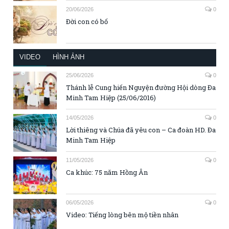
20/06/2026
0
Đời con có bố
VIDEO
HÌNH ẢNH
25/06/2026
0
Thánh lễ Cung hiến Nguyện đường Hội dòng Đa
Minh Tam Hiệp (25/06/2016)
14/05/2026
0
Lời thiêng và Chúa đã yêu con – Ca đoàn HD. Đa
Minh Tam Hiệp
11/05/2026
0
Ca khúc: 75 năm Hồng Ân
06/05/2026
0
Video: Tiếng lòng bên mộ tiền nhân