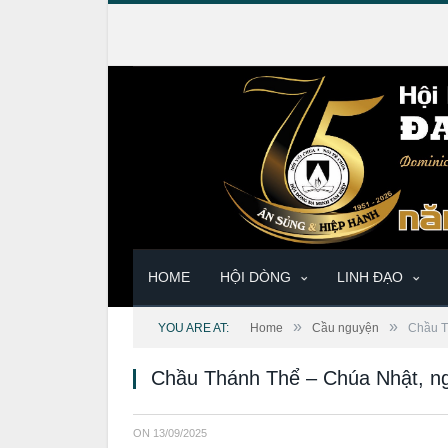
HOME
HỘI DÒNG
LINH ĐẠO
»
»
YOU ARE AT:
Home
Cầu nguyện
Chầu T
Chầu Thánh Thể – Chúa Nhật, n
ON
13/09/2025