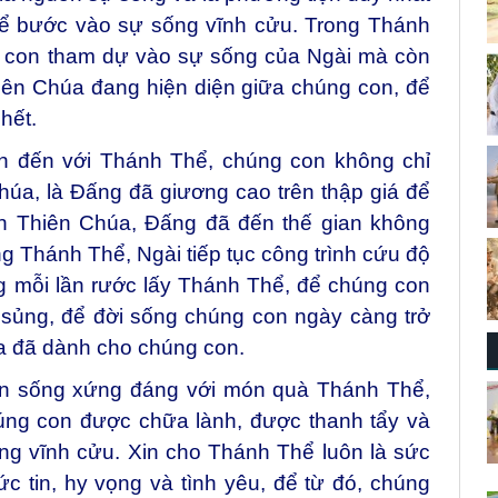
để bước vào sự sống vĩnh cửu. Trong Thánh
g con tham dự vào sự sống của Ngài mà còn
iên Chúa đang hiện diện giữa chúng con, để
hết.
n đến với Thánh Thể, chúng con không chỉ
húa, là Đấng đã giương cao trên thập giá để
n Thiên Chúa, Đấng đã đến thế gian không
ng Thánh Thể, Ngài tiếp tục công trình cứu độ
ng mỗi lần rước lấy Thánh Thể, để chúng con
sủng, để đời sống chúng con ngày càng trở
a đã dành cho chúng con.
on sống xứng đáng với món quà Thánh Thể,
úng con được chữa lành, được thanh tẩy và
ng vĩnh cửu. Xin cho Thánh Thể luôn là sức
 tin, hy vọng và tình yêu, để từ đó, chúng