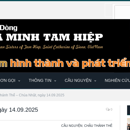
ƠN GỌI
THÔNG TIN
CẦU NGUYỆN
NGHIÊN CỨ
hánh Thể – Chúa Nhật, ngày 14.09.2025
gày 14.09.2025
0
CẦU NGUYỆN
,
CHẦU THÁNH THỂ