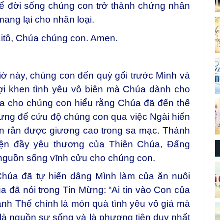
ể đời sống chúng con trở thành chứng nhân
ang lại cho nhân loại.
itô, Chúa chúng con. Amen.
ờ này, chúng con đến quỳ gối trước Mình và
ợi khen tình yêu vô biên mà Chúa dành cho
a cho chúng con hiểu rằng Chúa đã đến thế
ưng để cứu độ chúng con qua việc Ngài hiến
on rắn được giương cao trong sa mạc. Thánh
iện đầy yêu thương của Thiên Chúa, Đấng
 nguồn sống vĩnh cửu cho chúng con.
húa đã tự hiến dâng Mình làm của ăn nuôi
 đã nói trong Tin Mừng: “Ai tin vào Con của
nh Thể chính là món quà tình yêu vô giá mà
là nguồn sự sống và là phương tiện duy nhất