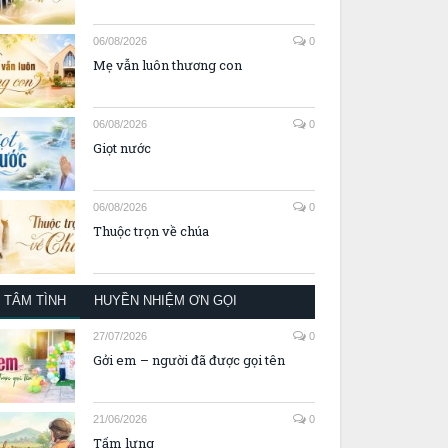
06/08/2026
0
Mẹ vẫn luôn thương con
06/08/2026
0
Giọt nước
06/08/2026
0
Thuộc trọn về chúa
TÂM TÌNH
HUYỀN NHIỆM ƠN GỌI
27/07/2026
0
Gởi em – người đã được gọi tên
21/06/2026
0
Tấm lưng