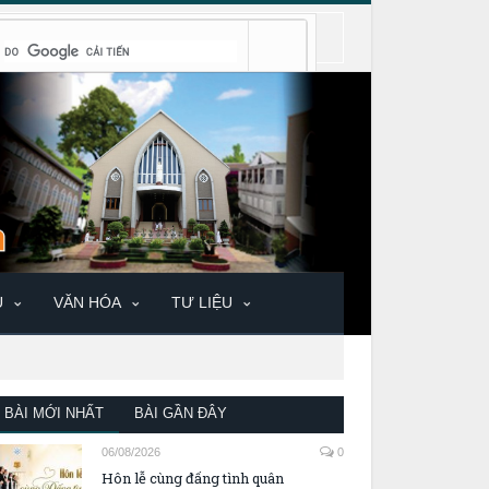
U
VĂN HÓA
TƯ LIỆU
BÀI MỚI NHẤT
BÀI GẦN ĐÂY
06/08/2026
0
Hôn lễ cùng đấng tình quân