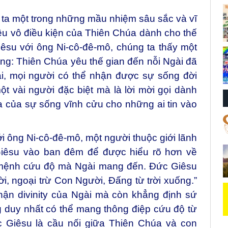
ta một trong những mầu nhiệm sâu sắc và vĩ
 yêu vô điều kiện của Thiên Chúa dành cho thế
êsu với ông Ni-cô-đê-mô, chúng ta thấy một
ng: Thiên Chúa yêu thế gian đến nỗi Ngài đã
i, mọi người có thể nhận được sự sống đời
ột vài người đặc biệt mà là lời mời gọi dành
a của sự sống vĩnh cửu cho những ai tin vào
i ông Ni-cô-đê-mô, một người thuộc giới lãnh
Giêsu vào ban đêm để được hiểu rõ hơn về
mệnh cứu độ mà Ngài mang đến. Đức Giêsu
rời, ngoại trừ Con Người, Đấng từ trời xuống.”
hận divinity của Ngài mà còn khẳng định sứ
 duy nhất có thể mang thông điệp cứu độ từ
c Giêsu là cầu nối giữa Thiên Chúa và con