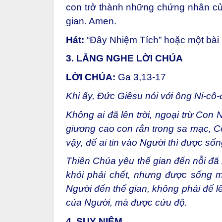
con trở thành những chứng nhân c
gian. Amen.
Hát:
“Đây Nhiệm Tích” hoặc một bài
3. LẮNG NGHE LỜI CHÚA
LỜI CHÚA:
Ga 3,13-17
Khi ấy, Đức Giêsu nói với ông Ni-cô
Không ai đã lên trời, ngoại trừ Con
giương cao con rắn trong sa mạc, 
vậy, để ai tin vào Người thì được số
Thiên Chúa yêu thế gian đến nỗi đã 
khỏi phải chết, nhưng được sống 
Người đến thế gian, không phải để l
của Người, mà được cứu độ.
4. SUY NIỆM