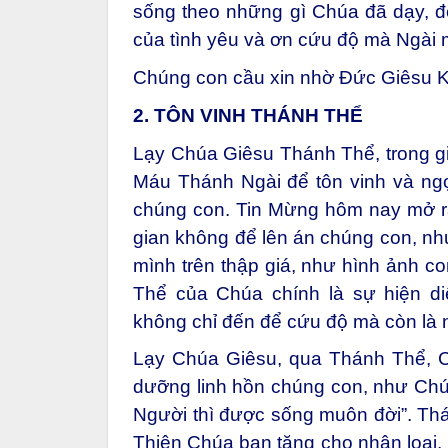
sống theo những gì Chúa đã dạy, đ
của tình yêu và ơn cứu độ mà Ngài m
Chúng con cầu xin nhờ Đức Giêsu K
2. TÔN VINH THÁNH THỂ
Lạy Chúa Giêsu Thánh Thể, trong gi
Máu Thánh Ngài để tôn vinh và ng
chúng con. Tin Mừng hôm nay mở r
gian không để lên án chúng con, nh
mình trên thập giá, như hình ảnh c
Thể của Chúa chính là sự hiện d
không chỉ đến để cứu độ mà còn là
Lạy Chúa Giêsu, qua Thánh Thể, C
dưỡng linh hồn chúng con, như Chúa
Người thì được sống muôn đời”. Thá
Thiên Chúa ban tặng cho nhân loại, 