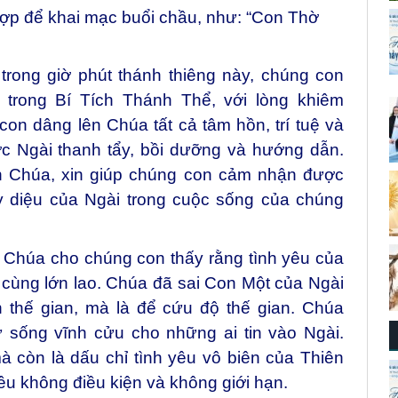
hợp để khai mạc buổi chầu, như: “Con Thờ
rong giờ phút thánh thiêng này, chúng con
 trong Bí Tích Thánh Thể, với lòng khiêm
on dâng lên Chúa tất cả tâm hồn, trí tuệ và
c Ngài thanh tẩy, bồi dưỡng và hướng dẫn.
 Chúa, xin giúp chúng con cảm nhận được
kỳ diệu của Ngài trong cuộc sống của chúng
 Chúa cho chúng con thấy rằng tình yêu của
 cùng lớn lao. Chúa đã sai Con Một của Ngài
n thế gian, mà là để cứu độ thế gian. Chúa
 sống vĩnh cửu cho những ai tin vào Ngài.
 còn là dấu chỉ tình yêu vô biên của Thiên
êu không điều kiện và không giới hạn.