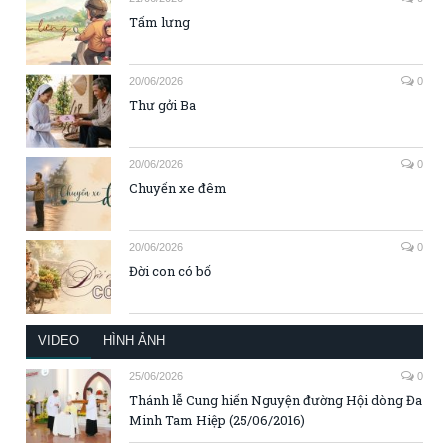
Tấm lưng
20/06/2026
0
Thư gởi Ba
20/06/2026
0
Chuyến xe đêm
20/06/2026
0
Đời con có bố
VIDEO
HÌNH ẢNH
25/06/2026
0
Thánh lễ Cung hiến Nguyện đường Hội dòng Đa
Minh Tam Hiệp (25/06/2016)