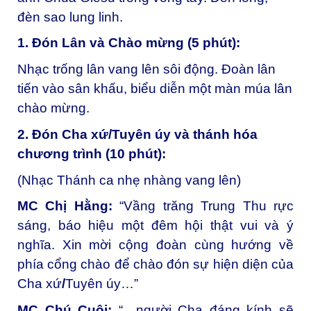
đèn sao lung linh.
1. Đón Lân và Chào mừng (5 phút):
Nhạc trống lân vang lên sôi động. Đoàn lân
tiến vào sân khấu, biểu diễn một màn múa lân
chào mừng.
2. Đón Cha xứ/Tuyên úy và thánh hóa
chương trình (10 phút):
(Nhạc Thánh ca nhẹ nhàng vang lên)
MC Chị Hằng:
“Vầng trăng Trung Thu rực
sáng, báo hiệu một đêm hội thật vui và ý
nghĩa. Xin mời cộng đoàn cùng hướng về
phía cổng chào để chào đón sự hiện diện của
Cha xứ
/
Tuyên úy…”
MC Chú Cuội:
“…người Cha đáng kính sẽ