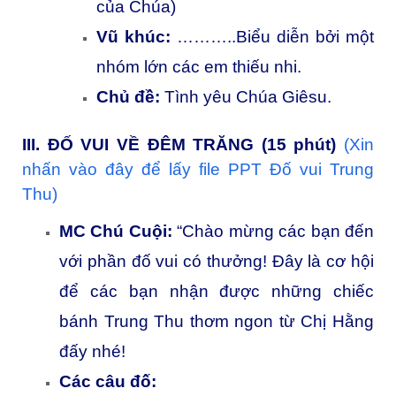
của Chúa)
Vũ khúc:
………..Biểu diễn bởi một
nhóm lớn các em thiếu nhi.
Chủ đề:
Tình yêu Chúa Giêsu.
III. ĐỐ VUI VỀ ĐÊM TRĂNG (15 phút)
(Xin
nhấn vào đây để lấy file PPT Đố vui Trung
Thu)
MC Chú Cuội:
“Chào mừng các bạn đến
với phần đố vui có thưởng! Đây là cơ hội
để các bạn nhận được những chiếc
bánh Trung Thu thơm ngon từ Chị Hằng
đấy nhé!
Các câu đố: