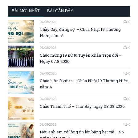
BÀI MỚI NHẤT
BÀI GẦN ĐÂY
07/08/2026
0
Thầy đây, đừng sợ! – Chúa Nhật 19 Thường
Niên, năm A
07/08/2026
0
Chúc mừng 19 nữ tu Tuyên khấn Trọn đời –
Ngày 07.8.2026
07/08/2026
0
Chúa luôn ở với ta – Chúa Nhật 19 Thường Niên,
năm A
07/08/2026
0
Chầu Thánh Thể – Thứ Bảy, ngày 08.08.2026
07/08/2026
0
Nếu anh em có lòng tin lớn bằng hạt cải – SN