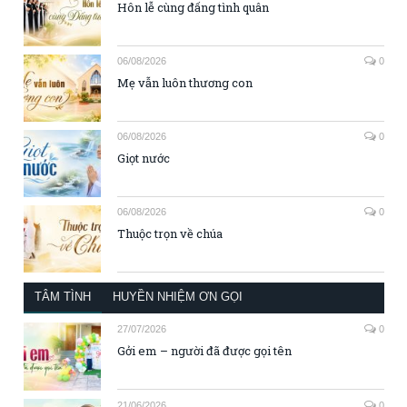
Hôn lễ cùng đấng tình quân
06/08/2026
0
Mẹ vẫn luôn thương con
06/08/2026
0
Giọt nước
06/08/2026
0
Thuộc trọn về chúa
TÂM TÌNH
HUYỀN NHIỆM ƠN GỌI
27/07/2026
0
Gởi em – người đã được gọi tên
21/06/2026
0