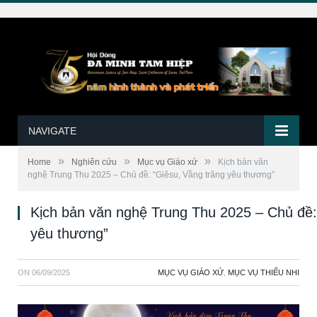
NAVIGATE
»
»
»
Home
Nghiên cứu
Mục vụ Giáo xứ
Kịch bản văn
nghệ Trung Thu 2025 – Chủ đề: “Giêsu, Vầng trăng yêu thương”
Kịch bản văn nghệ Trung Thu 2025 – Chủ đề:
yêu thương”
ON
06/09/2025
MỤC VỤ GIÁO XỨ
,
MỤC VỤ THIẾU NHI