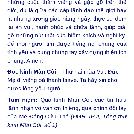
những cuộc thăm viếng và gặp gỡ trên thế
giới, dù là giữa các cấp lãnh đạo thế giới hay
là những tương giao hằng ngày, thực sự đem
lại an vui, hạnh phúc và chữa lành, giúp giải
gỡ những nút thắt của hiềm khích và nghi kỵ,
để mọi người tìm được tiếng nói chung của
tình yêu và cùng chung tay xây dựng thiện ích
chung. Amen.
Đọc kinh Mân Côi
– Thứ hai mùa Vui: Đức
Mẹ đi viếng bà thánh Isave. Ta hãy xin cho
được lòng yêu người.
Tâm niệm:
Qua kinh Mân Côi, các tín hữu
lãnh nhận vô vàn ơn thiêng, qua chính đôi tay
của Mẹ Đấng Cứu Thế
(ĐGH JP II, Tông thư
kinh Mân Côi, số 1)