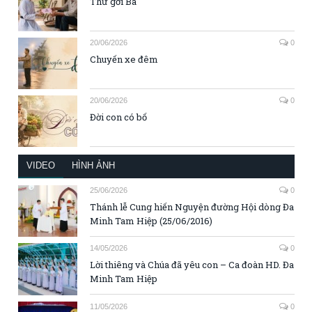
Thư gởi Ba
20/06/2026
0
Chuyến xe đêm
20/06/2026
0
Đời con có bố
VIDEO
HÌNH ẢNH
25/06/2026
0
Thánh lễ Cung hiến Nguyện đường Hội dòng Đa
Minh Tam Hiệp (25/06/2016)
14/05/2026
0
Lời thiêng và Chúa đã yêu con – Ca đoàn HD. Đa
Minh Tam Hiệp
11/05/2026
0