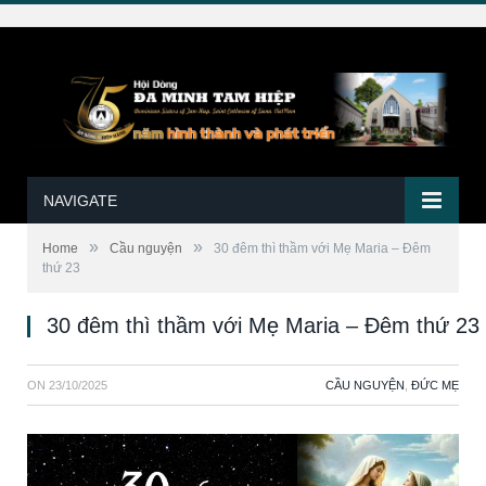
NAVIGATE
»
»
Home
Cầu nguyện
30 đêm thì thầm với Mẹ Maria – Đêm
thứ 23
30 đêm thì thầm với Mẹ Maria – Đêm thứ 23
ON
23/10/2025
CẦU NGUYỆN
,
ĐỨC MẸ