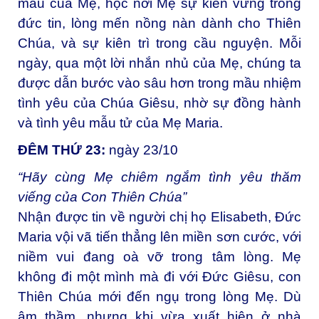
mẫu của Mẹ, học nơi Mẹ sự kiên vững trong
đức tin, lòng mến nồng nàn dành cho Thiên
Chúa, và sự kiên trì trong cầu nguyện. Mỗi
ngày, qua một lời nhắn nhủ của Mẹ, chúng ta
được dẫn bước vào sâu hơn trong mầu nhiệm
tình yêu của Chúa Giêsu, nhờ sự đồng hành
và tình yêu mẫu tử của Mẹ Maria.
ĐÊM THỨ 23:
ngày 23/10
“Hãy cùng Mẹ chiêm ngắm tình yêu thăm
viếng của Con Thiên Chúa”
Nhận được tin về người chị họ Elisabeth, Đức
Maria vội vã tiến thẳng lên miền sơn cước, với
niềm vui đang oà vỡ trong tâm lòng. Mẹ
không đi một mình mà đi với Đức Giêsu, con
Thiên Chúa mới đến ngụ trong lòng Mẹ. Dù
âm thầm, nhưng khi vừa xuất hiện ở nhà