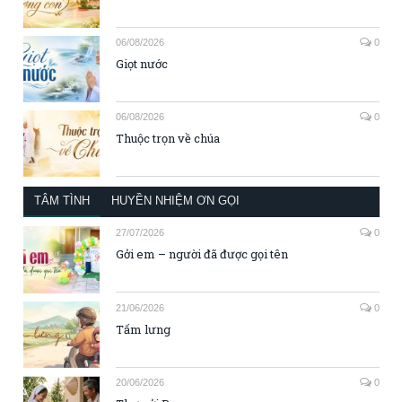
06/08/2026
0
Giọt nước
06/08/2026
0
Thuộc trọn về chúa
TÂM TÌNH
HUYỀN NHIỆM ƠN GỌI
27/07/2026
0
Gởi em – người đã được gọi tên
21/06/2026
0
Tấm lưng
20/06/2026
0