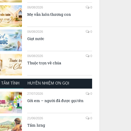
06/08/2026
0
Mẹ vẫn luôn thương con
06/08/2026
0
Giọt nước
06/08/2026
0
Thuộc trọn về chúa
TÂM TÌNH
HUYỀN NHIỆM ƠN GỌI
27/07/2026
0
Gởi em – người đã được gọi tên
21/06/2026
0
Tấm lưng