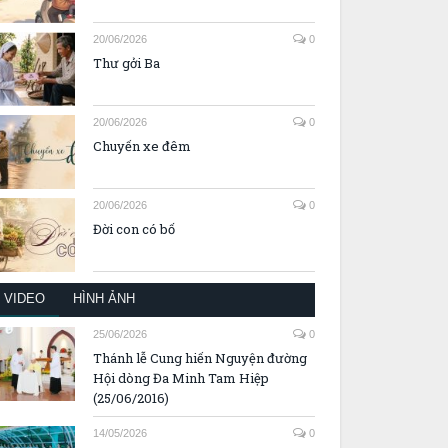
20/06/2026
0
Thư gởi Ba
20/06/2026
0
Chuyến xe đêm
20/06/2026
0
Đời con có bố
VIDEO
HÌNH ẢNH
25/06/2026
0
Thánh lễ Cung hiến Nguyện đường
Hội dòng Đa Minh Tam Hiệp
(25/06/2016)
14/05/2026
0