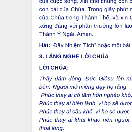
của cuộc sống. Xin cho chúng con b
con cái của Chúa. Trong giây phút
của Chúa trong Thánh Thể, và xin
xứng đáng với phần thưởng lớn la
Thánh Ý Ngài. Amen.
Hát:
“Đây Nhiệm Tích” hoặc một bài
3. LẮNG NGHE LỜI CHÚA
LỜI CHÚA:
Thấy đám đông, Đức Giêsu lên nú
bên. Người mở miệng dạy họ rằng:
“Phúc thay ai có tâm hồn nghèo khó, 
Phúc thay ai hiền lành, vì họ sẽ đượ
Phúc thay ai sầu khổ, vì họ sẽ được
Phúc thay ai khát khao nên người
thoả lòng.