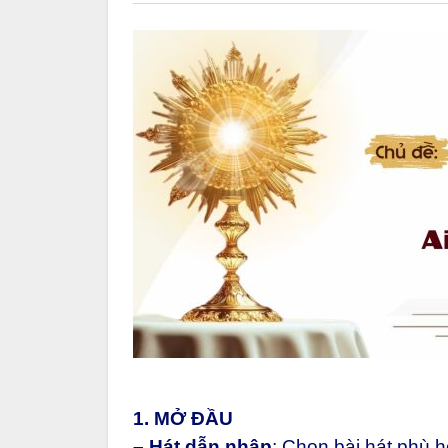
1. MỞ ĐẦU
– Hát dẫn nhập
:
Chọn bài hát phù h