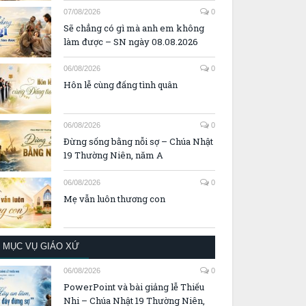
07/08/2026
0
Sẽ chẳng có gì mà anh em không
làm được – SN ngày 08.08.2026
06/08/2026
0
Hôn lễ cùng đấng tình quân
06/08/2026
0
Đừng sống bằng nỗi sợ – Chúa Nhật
19 Thường Niên, năm A
06/08/2026
0
Mẹ vẫn luôn thương con
MỤC VỤ GIÁO XỨ
06/08/2026
0
PowerPoint và bài giảng lễ Thiếu
Nhi – Chúa Nhật 19 Thường Niên,