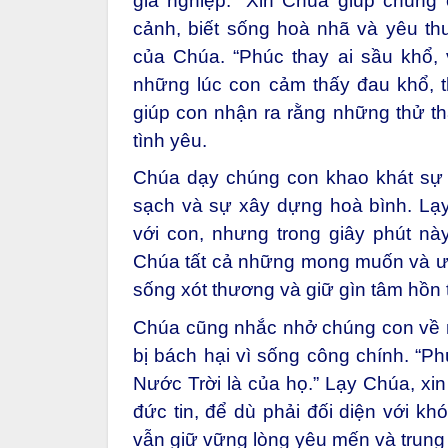
gia nghiệp.” Xin Chúa giúp chúng
cảnh, biết sống hoà nhã và yêu th
của Chúa. “Phúc thay ai sầu khổ, 
những lúc con cảm thấy đau khổ, t
giúp con nhận ra rằng những thử thá
tình yêu.
Chúa dạy chúng con khao khát sự c
sạch và sự xây dựng hoà bình. Lạ
với con, nhưng trong giây phút nà
Chúa tất cả những mong muốn và ước
sống xót thương và giữ gìn tâm hồn 
Chúa cũng nhắc nhở chúng con về n
bị bách hại vì sống công chính. “Ph
Nước Trời là của họ.” Lạy Chúa, xi
đức tin, để dù phải đối diện với k
vẫn giữ vững lòng yêu mến và trung