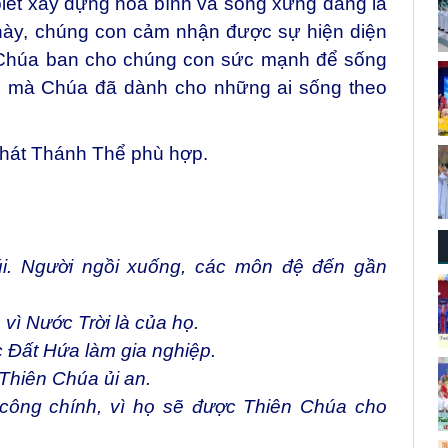
iết xây dựng hòa bình và sống xứng đáng là
 này, chúng con cảm nhận được sự hiện diện
 Chúa ban cho chúng con sức mạnh để sống
o mà Chúa đã dành cho những ai sống theo
 hát Thánh Thể phù hợp.
i. Người ngồi xuống, các môn đệ đến gần
vì Nước Trời là của họ.
c Đất Hứa làm gia nghiệp.
 Thiên Chúa ủi an.
 công chính, vì họ sẽ được Thiên Chúa cho