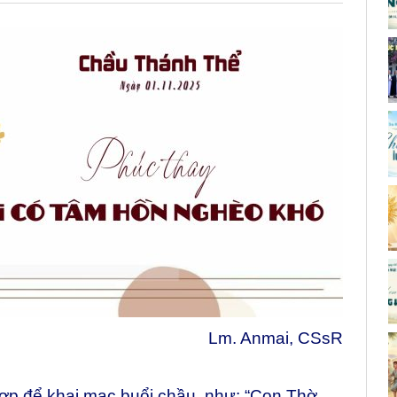
Lm. Anmai, CSsR
ợp để khai mạc buổi chầu, như: “Con Thờ