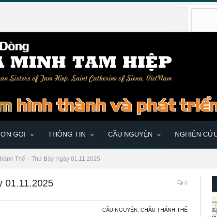
ƠN GỌI
THÔNG TIN
CẦU NGUYỆN
NGHIÊN CỨ
hánh Thể – Thứ Bảy, ngày 01.11.2025
y 01.11.2025
0
CẦU NGUYỆN
,
CHẦU THÁNH THỂ