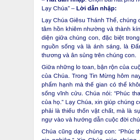
Lạy Chúa” –
Lời dẫn nhập:
Lạy Chúa Giêsu Thánh Thể, c
húng 
tâm hồn khiêm nhường và thành kính
diện giữa chúng con, đặc biệt tron
nguồn sống và là ánh sáng, là Đấ
thương và ân sủng trên chúng con.
Giữa những lo toan, bận rộn của cu
của Chúa. Trong Tin Mừng hôm nay
phẩm hạnh mà thế gian có thể khô
sống vĩnh cửu. Chúa nói: “Phúc tha
của họ.” Lạy Chúa, xin giúp chúng 
phải là thiếu thốn vật chất, mà là 
ngự vào và hướng dẫn cuộc đời chú
Chúa cũng dạy chúng con: “Phúc th