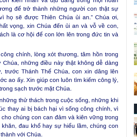
 con kiên nhẫn và dịu dàng trong mọi hoàn
ương để trở thành những người con thật sự
vì họ sẽ được Thiên Chúa ủi an.” Chúa ơi,
hất vọng, xin Chúa đến ủi an và vỗ về con,
ch là cơ hội để con lớn lên trong đức tin và
ông chính, lòng xót thương, tâm hồn trong
y Chúa, những điều này thật không dễ dàng
y, trước Thánh Thể Chúa, con xin dâng lên
 ao ấy. Xin giúp con luôn tìm kiếm công lý,
trong sạch trước mặt Chúa.
hững thử thách trong cuộc sống, những khi
úc thay ai bị bách hại vì sống công chính, vì
n cho chúng con can đảm và kiên vững trong
hó khăn, đau khổ hay sự hiểu lầm, chúng con
 thành với Chúa.