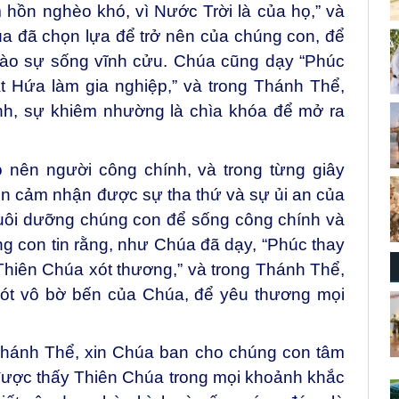
 hồn nghèo khó, vì Nước Trời là của họ,” và
 đã chọn lựa để trở nên của chúng con, để
ào sự sống vĩnh cửu. Chúa cũng dạy “Phúc
ất Hứa làm gia nghiệp,” và trong Thánh Thể,
nh, sự khiêm nhường là chìa khóa để mở ra
 nên người công chính, và trong từng giây
n cảm nhận được sự tha thứ và sự ủi an của
uôi dưỡng chúng con để sống công chính và
 con tin rằng, như Chúa đã dạy, “Phúc thay
Thiên Chúa xót thương,” và trong Thánh Thể,
ót vô bờ bến của Chúa, để yêu thương mọi
Thánh Thể, xin Chúa ban cho chúng con tâm
được thấy Thiên Chúa trong mọi khoảnh khắc