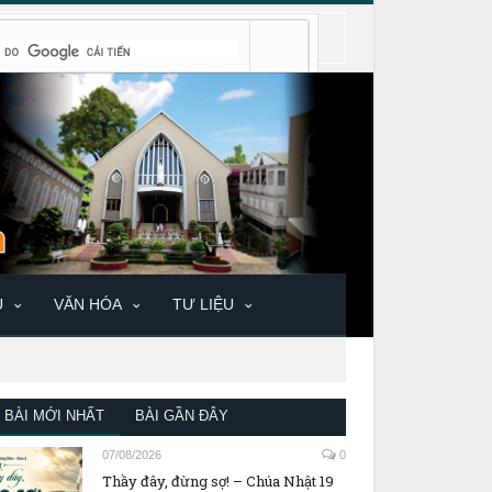
U
VĂN HÓA
TƯ LIỆU
BÀI MỚI NHẤT
BÀI GẦN ĐÂY
07/08/2026
0
Thầy đây, đừng sợ! – Chúa Nhật 19