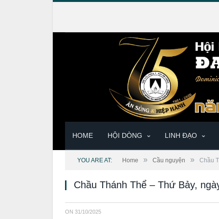
HOME
HỘI DÒNG
LINH ĐẠO
»
»
YOU ARE AT:
Home
Cầu nguyện
Chầu T
Chầu Thánh Thể – Thứ Bảy, ngà
ON
31/10/2025