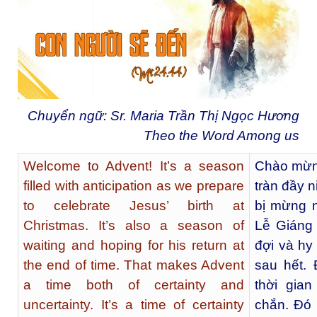
Chuyển ngữ: Sr. Maria Trần Thị Ngọc Hương
Theo the Word Among us
Welcome to Advent! It’s a season
Chào mừn
filled with anticipation as we prepare
tràn đầy 
to celebrate Jesus’ birth at
bị mừng 
Christmas. It’s also a season of
Lễ Giáng 
waiting and hoping for his return at
đợi và hy
the end of time. That makes Advent
sau hết.
a time both of certainty and
thời gia
uncertainty. It’s a time of certainty
chắn. Đó 