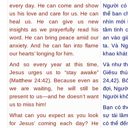
every day. He can come and show
Người có
us his love and care for us. He can
thể ban c
heal us. He can give us new
nhìn mới 
insights as we prayerfully read his
tâm tình 
word. He can bring peace amid our
an vào gi
anxiety. And he can fan into flame
ta. Và Ng
our hearts’ longing for him.
khao khát
And so every year at this time,
Và như th
Jesus urges us to “stay awake”
Giêsu thú
(Matthew 24:42). Because even as
24,42). B
we are waiting, he will still be
đợi, Ngườ
present to us—and he doesn’t want
Người khô
us to miss him!
Bạn có th
What can you expect as you look
sự tái l
for Jesus’ coming each day? He
có thể đến