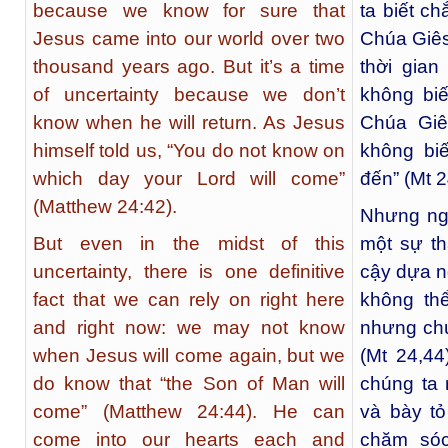
because we know for sure that
ta biết c
Jesus came into our world over two
Chúa Giês
thousand years ago. But it’s a time
thời gia
of uncertainty because we don’t
không biế
know when he will return. As Jesus
Chúa Giê
himself told us, “You do not know on
không bi
which day your Lord will come”
đến” (Mt 2
(Matthew 24:42).
Nhưng nga
But even in the midst of this
một sự th
uncertainty, there is one definitive
cậy dựa n
fact that we can rely on right here
không th
and right now: we may not know
nhưng chú
when Jesus will come again, but we
(Mt 24,44
do know that “the Son of Man will
chúng ta 
come” (Matthew 24:44). He can
và bày tỏ
come into our hearts each and
chăm sóc