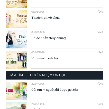
06/08/2026
0
Thuộc trọn về chúa
06/08/2026
0
Chiếc nhẫn thủy chung
05/08/2026
0
Vui mùa thánh hiến
TÂM TÌNH
HUYỀN NHIỆM ƠN GỌI
27/07/2026
0
Gởi em – người đã được gọi tên
21/06/2026
0