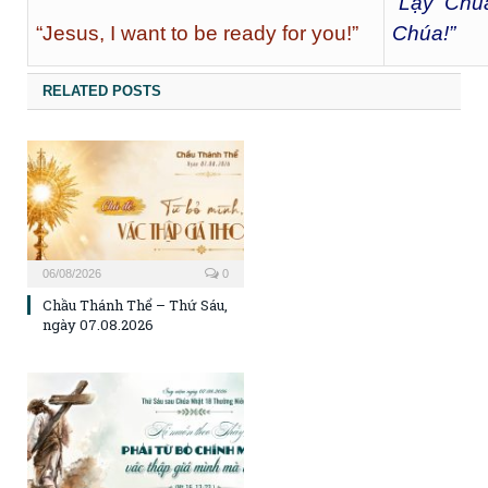
“Lạy Chú
“Jesus, I want to be ready for you!”
Chúa!”
RELATED POSTS
06/08/2026
0
Chầu Thánh Thể – Thứ Sáu,
ngày 07.08.2026