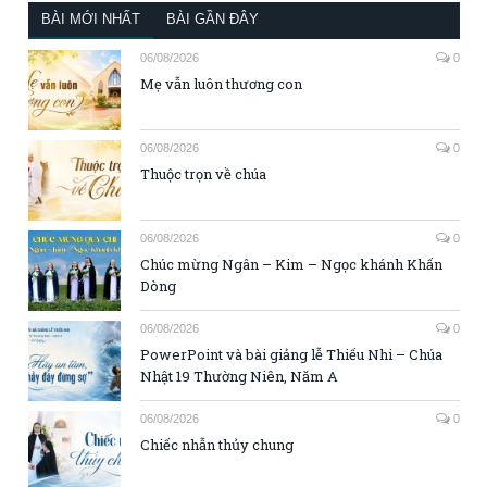
BÀI MỚI NHẤT
BÀI GẦN ĐÂY
06/08/2026
0
Mẹ vẫn luôn thương con
06/08/2026
0
Thuộc trọn về chúa
06/08/2026
0
Chúc mừng Ngân – Kim – Ngọc khánh Khấn
Dòng
06/08/2026
0
PowerPoint và bài giảng lễ Thiếu Nhi – Chúa
Nhật 19 Thường Niên, Năm A
06/08/2026
0
Chiếc nhẫn thủy chung