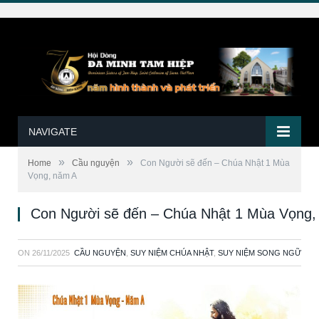
NAVIGATE
»
»
Home
Cầu nguyện
Con Người sẽ đến – Chúa Nhật 1 Mùa
Vọng, năm A
Con Người sẽ đến – Chúa Nhật 1 Mùa Vọng,
ON
26/11/2025
CẦU NGUYỆN
,
SUY NIỆM CHÚA NHẬT
,
SUY NIỆM SONG NGỮ