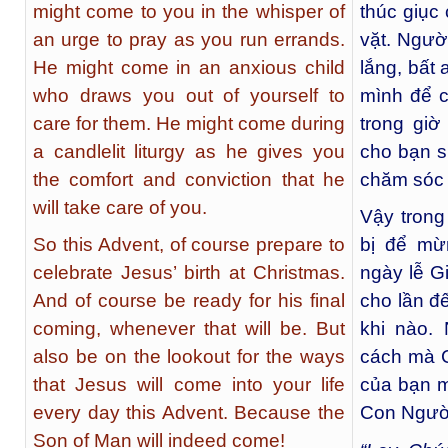
might come to you in the whisper of
thúc giục
an urge to pray as you run errands.
vặt. Ngườ
He might come in an anxious child
lắng, bất 
who draws you out of yourself to
mình để 
care for them. He might come during
trong gi
a candlelit liturgy as he gives you
cho bạn s
the comfort and conviction that he
chăm sóc 
will take care of you.
Vậy trong
So this Advent, of course prepare to
bị để mừ
celebrate Jesus’ birth at Christmas.
ngày lễ G
And of course be ready for his final
cho lần đ
coming, whenever that will be. But
khi nào.
also be on the lookout for the ways
cách mà C
that Jesus will come into your life
của bạn m
every day this Advent. Because the
Con Người
Son of Man will indeed come!