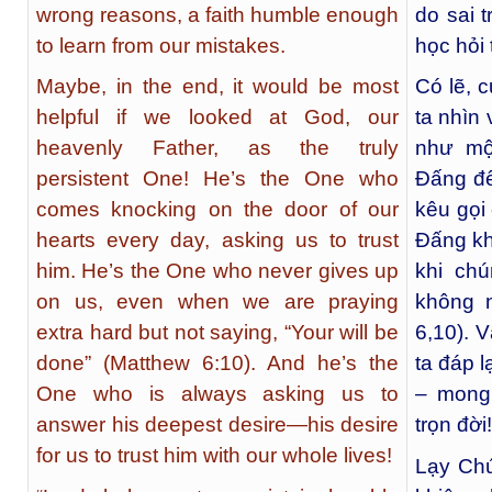
wrong reasons, a faith humble enough
do sai 
to learn from our mistakes.
học hỏi
Maybe, in the end, it would be most
Có lẽ, 
helpful if we looked at God, our
ta nhìn 
heavenly Father, as the truly
như một
persistent One! He’s the One who
Đấng đế
comes knocking on the door of our
kêu gọi
hearts every day, asking us to trust
Đấng kh
him. He’s the One who never gives up
khi chú
on us, even when we are praying
không n
extra hard but not saying, “Your will be
6,10). 
done” (Matthew 6:10). And he’s the
ta đáp 
One who is always asking us to
– mong
answer his deepest desire—his desire
trọn đời!
for us to trust him with our whole lives!
Lạy Chúa