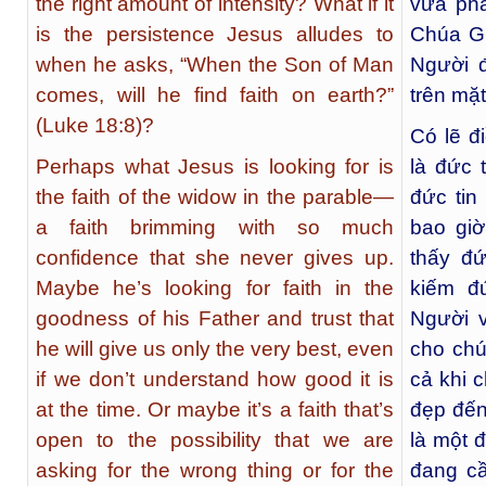
the right amount of intensity? What if it
vừa phả
is the persistence Jesus alludes to
Chúa Gi
when he asks, “When the Son of Man
Người đ
comes, will he find faith on earth?”
trên mặt
(Luke 18:8)?
Có lẽ đ
Perhaps what Jesus is looking for is
là đức 
the faith of the widow in the parable—
đức tin
a faith brimming with so much
bao giờ
confidence that she never gives up.
thấy đứ
Maybe he’s looking for faith in the
kiếm đ
goodness of his Father and trust that
Người v
he will give us only the very best, even
cho chú
if we don’t understand how good it is
cả khi 
at the time. Or maybe it’s a faith that’s
đẹp đến
open to the possibility that we are
là một 
asking for the wrong thing or for the
đang cầ