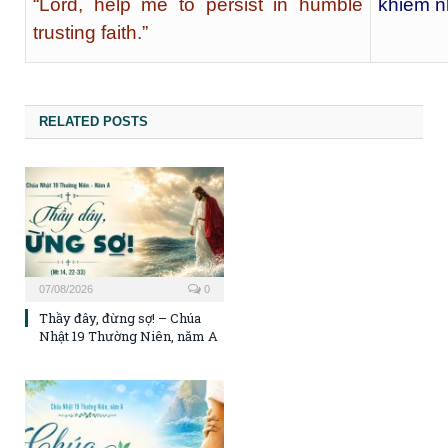
“Lord, help me to persist in humble
khiêm n
trusting faith.”
RELATED POSTS
07/08/2026
0
Thầy đây, đừng sợ! – Chúa
Nhật 19 Thường Niên, năm A