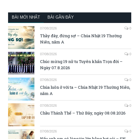
BÀI MỚI NHẤT
BÀI GẦN ĐÂY
07/08/2026
0
Thầy đây, đừng sợ! – Chúa Nhật 19 Thường
Niên, năm A
07/08/2026
0
Chúc mừng 19 nữ tu Tuyên khấn Trọn đời –
Ngày 07.8.2026
07/08/2026
0
Chúa luôn ở với ta – Chúa Nhật 19 Thường Niên,
năm A
07/08/2026
0
Chầu Thánh Thể – Thứ Bảy, ngày 08.08.2026
07/08/2026
0
Nếu anh em có lòng tin lớn bằng hạt cải – SN