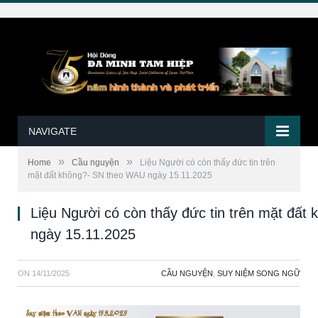
NAVIGATE
»
»
Home
Cầu nguyện
Liệu Người có còn thấy đức tin trên
mặt đất không?- SN theo WAU ngày 15.11.2025
Liệu Người có còn thấy đức tin trên mặt đấ
ngày 15.11.2025
ON
14/11/2025
CẦU NGUYỆN
,
SUY NIỆM SONG NGỮ