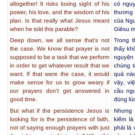
altogether! It risks losing sight of his
có nguy
power, his love, and the wisdom of his
thương
plan. Is that really what Jesus meant
của Ngư
when he told this parable?
Giêsu m
Deep down, we all sense that’s not
Trong t
the case. We know that prayer is not
thấy kh
supposed to be a task that we perform
nguyện
in order to get whatever result that we
chúng t
want. If that were the case, it would
quả nà
make sense for us to grow weary if
vậy, vi
our prayers don’t get answered in
cầu ng
good time.
đúng lúc
But what if the persistence Jesus is
Nhưng n
looking for is the persistence of faith,
kiếm là
not of saying enough prayers with just
phải là