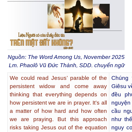
Nguồn: The Word Among Us, November 2025
Lm. Phaolô Vũ Đức Thành, SDD. chuyển ngữ
We could read Jesus’ parable of the
Chúng 
persistent widow and come away
Giêsu về
thinking that everything depends on
đều ph
how persistent we are in prayer. It’s all
nguyện 
a matter of how hard and how often
cầu ngu
we are praying. But this approach
như thế
risks taking Jesus out of the equation
nguy cơ