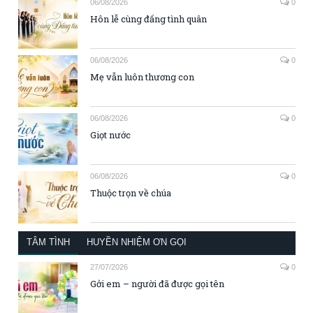
06/08/2026
0
Hôn lễ cùng đấng tình quân
06/08/2026
0
Mẹ vẫn luôn thương con
06/08/2026
0
Giọt nước
06/08/2026
0
Thuộc trọn về chúa
TÂM TÌNH
HUYỀN NHIỆM ƠN GỌI
27/07/2026
0
Gởi em – người đã được gọi tên