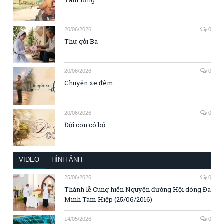
Tấm lưng
20/06/2026
0
Thư gởi Ba
20/06/2026
0
Chuyến xe đêm
20/06/2026
0
Đời con có bố
VIDEO
HÌNH ẢNH
25/06/2026
0
Thánh lễ Cung hiến Nguyện đường Hội dòng Đa
Minh Tam Hiệp (25/06/2016)
14/05/2026
0