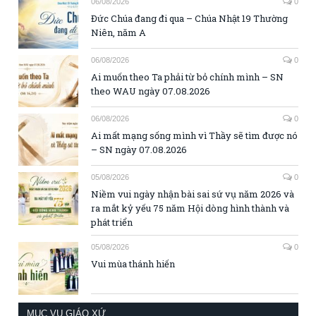
06/08/2026
0
Đức Chúa đang đi qua – Chúa Nhật 19 Thường
Niên, năm A
06/08/2026
0
Ai muốn theo Ta phải từ bỏ chính mình – SN
theo WAU ngày 07.08.2026
06/08/2026
0
Ai mất mạng sống mình vì Thầy sẽ tìm được nó
– SN ngày 07.08.2026
05/08/2026
0
Niềm vui ngày nhận bài sai sứ vụ năm 2026 và
ra mắt kỷ yếu 75 năm Hội dòng hình thành và
phát triển
05/08/2026
0
Vui mùa thánh hiến
MỤC VỤ GIÁO XỨ