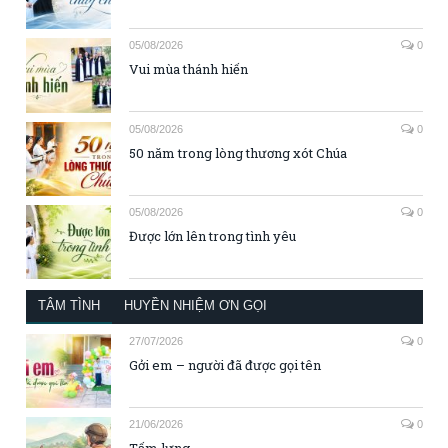
05/08/2026
0
Vui mùa thánh hiến
05/08/2026
0
50 năm trong lòng thương xót Chúa
05/08/2026
0
Được lớn lên trong tình yêu
TÂM TÌNH
HUYỀN NHIỆM ƠN GỌI
27/07/2026
0
Gởi em – người đã được gọi tên
21/06/2026
0