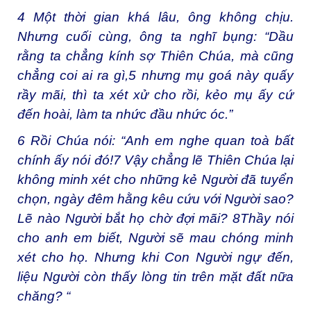
4
Một thời gian khá lâu, ông không chịu.
Nhưng cuối cùng, ông ta nghĩ bụng: “Dầu
rằng ta chẳng kính sợ Thiên Chúa, mà cũng
chẳng coi ai ra gì,
5
nhưng mụ goá này quấy
rầy mãi, thì ta xét xử cho rồi, kẻo mụ ấy cứ
đến hoài, làm ta nhức đầu nhức óc.”
6
Rồi Chúa nói: “Anh em nghe quan toà bất
chính ấy nói đó!
7
Vậy chẳng lẽ Thiên Chúa lại
không minh xét cho những kẻ Người đã tuyển
chọn, ngày đêm hằng kêu cứu với Người sao?
Lẽ nào Người bắt họ chờ đợi mãi?
8
Thầy nói
cho anh em biết, Người sẽ mau chóng minh
xét cho họ. Nhưng khi Con Người ngự đến,
liệu Người còn thấy lòng tin trên mặt đất nữa
chăng? “