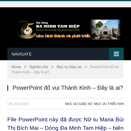
NAVIGATE
»
»
»
Home
Nghiên cứu
Mục vụ Giáo xứ
PowerPoint đố vui
Thánh Kinh – Đây là ai?
PowerPoint đố vui Thánh Kinh – Đây là ai?
ON
14/11/2025
MỤC VỤ GIÁO XỨ
,
MỤC VỤ THIẾU NHI
FIle PowerPoint này đã được Nữ tu Maria Bùi
Thị Bích Mai – Dòng Đa Minh Tam Hiệp – biên