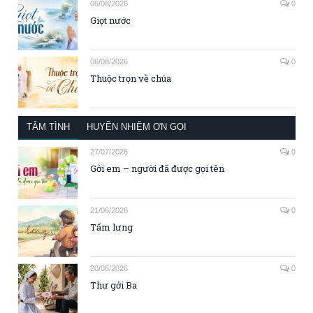
06/08/2026
0
Giọt nước
06/08/2026
0
Thuộc trọn về chúa
TÂM TÌNH
HUYỀN NHIỆM ƠN GỌI
27/07/2026
0
Gởi em – người đã được gọi tên
21/06/2026
0
Tấm lưng
20/06/2026
0
Thư gởi Ba