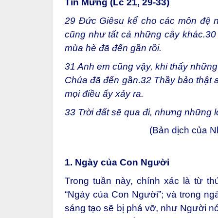
Tin Mừng (Lc 21, 29-33)
29
Đức Giêsu kể cho các môn đệ n
cũng như tất cả những cây khác.
30
mùa hè đã đến gần rồi.
31
Anh em cũng vậy, khi thấy những đi
Chúa đã đến gần.
32
Thầy bảo thật a
mọi điều ấy xảy ra.
33
Trời đất sẽ qua đi, nhưng những l
(Bản dịch của 
1. Ngày của Con Người
Trong tuần này, chính xác là từ t
“Ngày của Con Người”; và trong ngày
sáng tạo sẽ bị phá vỡ, như Người n