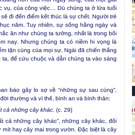
 vụ, của công việc… Dù chúng ta ở lứa tuổi
 sẽ đi đến điểm kết thúc là sự chết. Người trẻ
chục năm. Tuy nhiên, sự sống hằng ngày và
ắc ăn như chúng ta tưởng, nhất là trong bối
ôm nay. Nhưng chúng ta có niềm hi vọng là
iểm tận cùng của mọi sự, Ngài đã chiến thắng
úng ta, để cứu chuộc và dẫn chúng ta vào sáng
loan báo gây lo sợ về “những sự sau cùng”,
đời thường và vì thế, bình an và bình thản:
t cả những cây khác.
(c. 29)
ất cả những cây khác”, những cây khác, đối
y mít hay cây mai trong vườn. Đặc biệt là cây