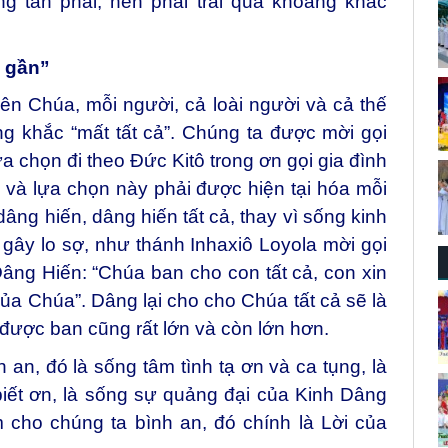
ng tàn phai, nên phải trải qua khoảng khắc
n gần”
n Chúa, mỗi người, cả loài người và cả thế
ng khắc “mất tất cả”. Chúng ta được mời gọi
ựa chọn đi theo Đức Kitô trong ơn gọi gia đình
, và lựa chọn này phải được hiện tại hóa mỗi
âng hiến, dâng hiến tất cả, thay vì sống kinh
m gây lo sợ, như thánh Inhaxiô Loyola mời gọi
âng Hiến: “Chúa ban cho con tất cả, con xin
của Chúa”. Dâng lại cho cho Chúa tất cả sẽ là
 được ban cũng rất lớn và còn lớn hơn.
 an, đó là sống tâm tình tạ ơn và ca tụng, là
biết ơn, là sống sự quảng đại của Kinh Dâng
 cho chúng ta bình an, đó chính là Lời của