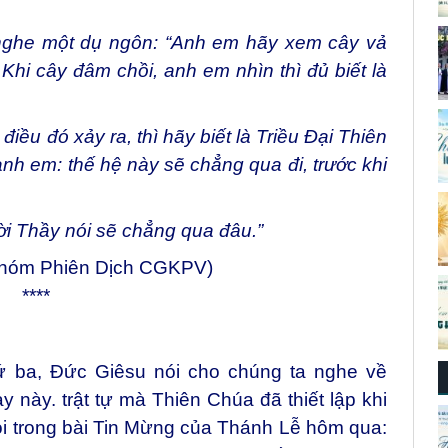
ghe một dụ ngôn: “Anh em hãy xem cây vả
Khi cây đâm chồi, anh em nhìn thì đủ biết là
ều đó xảy ra, thì hãy biết là Triều Đại Thiên
nh em: thế hệ này sẽ chẳng qua đi, trước khi
ời Thầy nói sẽ chẳng qua đâu.”
Nhóm Phiên Dịch CGKPV)
****
hứ ba, Đức Giêsu nói cho chúng ta nghe về
 này. trật tự mà Thiên Chúa đã thiết lập khi
ói trong bài Tin Mừng của Thánh Lễ hôm qua: