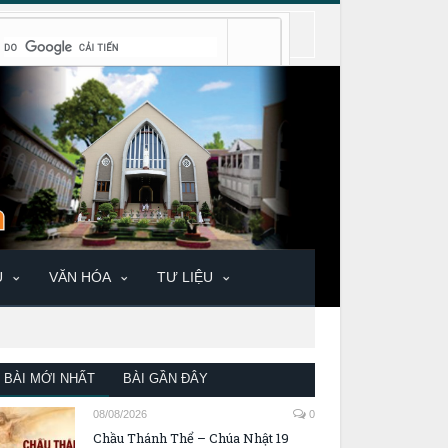
U
VĂN HÓA
TƯ LIỆU
BÀI MỚI NHẤT
BÀI GẦN ĐÂY
08/08/2026
0
Chầu Thánh Thể – Chúa Nhật 19