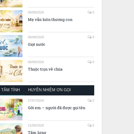
06/08/2026
0
Mẹ vẫn luôn thương con
06/08/2026
0
Giọt nước
06/08/2026
0
Thuộc trọn về chúa
TÂM TÌNH
HUYỀN NHIỆM ƠN GỌI
27/07/2026
0
Gởi em – người đã được gọi tên
21/06/2026
0
Tấm lưng