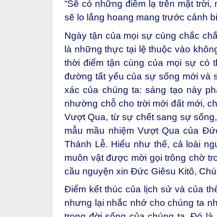
“Sẽ có những điềm lạ trên mặt trời,
sẽ lo lắng hoang mang trước cảnh biể
Ngày tận của mọi sự cùng chắc chắn
là những thực tại lệ thuộc vào khôn
thời điểm tận cùng của mọi sự có t
đường tất yếu của sự sống mới và s
xác của chúng ta: sáng tạo này phả
nhường chỗ cho trời mới đất mới, ch
Vượt Qua, từ sự chết sang sự sống, 
mẫu mầu nhiệm Vượt Qua của Đức 
Thánh Lễ. Hiểu như thế, cả loài ng
muôn vật được mời gọi trông chờ t
cầu nguyện xin Đức Giêsu Kitô, Chúa
Điểm kết thúc của lịch sử và của thế
nhưng lại nhắc nhớ cho chúng ta nhữ
trong đời sống của chúng ta. Đó là