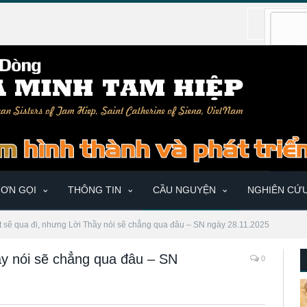
ƠN GỌI
THÔNG TIN
CẦU NGUYỆN
NGHIÊN CỨ
t sẽ qua đi, nhưng Lời Thầy nói sẽ chẳng qua đâu – SN ngày 28.11.2025
ầy nói sẽ chẳng qua đâu – SN
0