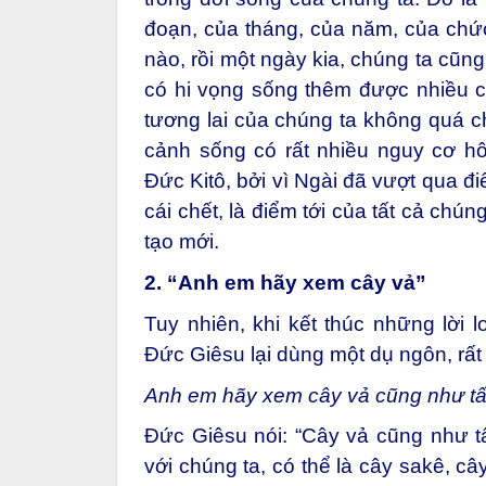
đoạn, của tháng, của năm, của chức
nào, rồi một ngày kia, chúng ta cũng
có hi vọng sống thêm được nhiều 
tương lai của chúng ta không quá ch
cảnh sống có rất nhiều nguy cơ h
Đức Kitô, bởi vì Ngài đã vượt qua đ
cái chết, là điểm tới của tất cả ch
tạo mới.
2. “Anh em hãy xem cây vả”
Tuy nhiên, khi kết thúc những lời 
Đức Giêsu lại dùng một dụ ngôn, rất 
Anh em hãy xem cây vả cũng như tấ
Đức Giêsu nói: “Cây vả cũng như t
với chúng ta, có thể là cây sakê, câ