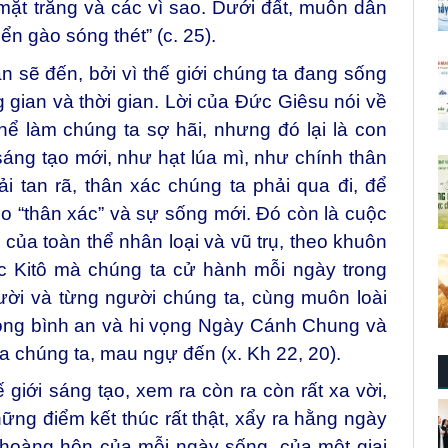
 mặt trăng và các vì sao. Dưới đất, muôn dân
n gào sóng thét” (c. 25).
 sẽ đến, bởi vì thế giới chúng ta đang sống
g gian và thời gian. Lời của Đức Giêsu nói về
hể làm chúng ta sợ hãi, nhưng đó lại là con
áng tạo mới, như hạt lúa mì, như chính thân
i tan rã, thân xác chúng ta phải qua đi, để
o “thân xác” và sự sống mới. Đó còn là cuộc
của toàn thể nhân loại và vũ trụ, theo khuôn
Kitô mà chúng ta cử hành mỗi ngày trong
ười và từng người chúng ta, cùng muôn loài
rong bình an và hi vọng Ngày Cánh Chung và
 chúng ta, mau ngự đến (x. Kh 22, 20).
 giới sáng tạo, xem ra còn ra còn rất xa vời,
ng điểm kết thúc rất thật, xẩy ra hằng ngày
 hoàng hôn của mỗi ngày sống, của một giai