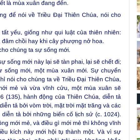
biết là mùa xuân đang đến.
g để nói về Triều Đại Thiên Chúa, nói cho
tất yếu, giống như qui luật của thiên nhiên:
 đâm chồi hay khi cây phượng nở hoa.
 cho chúng ta sự sống mới.
sự sống mới này lại sẽ tàn phai, lại sẽ chết đi;
sự sống mới, một mùa xuân mới. Sự chuyển
chỉ nói cho chúng ta về Triều Đại Thiên Chúa,
mới mẻ và vừa vĩnh cửu, một mùa xuân sẽ
6 (135), hành động của Thiên Chúa, diễn tả
iễn tả bởi vòm trời, mặt trời mặt trăng và các
 diễn tả bởi những biến cố lịch sử (c. 1024).
hông mới mẻ, và điều gì mới mẻ thì không vĩnh
iều kích này mới hội tụ thành một. Và vì sự