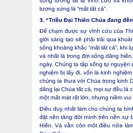
sống tương lai là vĩnh cửu và khô
tương xứng là “mất tất cả”.
3. “Triều Đại Thiên Chúa đang đế
Để chạm được sự vĩnh cửu của Thiê
giới sáng tạo sẽ phải trải qua khoả
sống khoảng khắc “mất tất cả”, khi l
và nhất là trong đời sống dâng hiến
ngày. Chúng ta tập sống tự nguyện d
nghiệm bị lấy đi, vốn là kinh nghiệ
chúng ta thưa với Chúa trong kinh D
dâng lại Chúa tất cả, mọi sự đều là 
một mất mát rất lớn, nhưng niềm vui
Điều duy nhất làm cho chúng ta bình
đặt nền tảng đời mình trên nền sự 
Hiến. Và vẫn còn một điều nữa làm