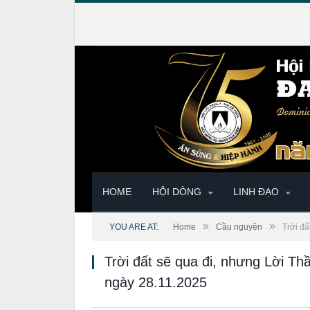
HOME
HỘI DÒNG
LINH ĐẠO
»
»
YOU ARE AT:
Home
Cầu nguyện
Trời đấ
Trời đất sẽ qua đi, nhưng Lời Th
ngày 28.11.2025