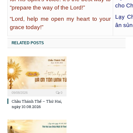
cho Ch
“prepare the way of the Lord!”
Lạy Ch
“Lord, help me open my heart to your
ân sủn
grace today!”
RELATED POSTS
09/08/2026
0
Chầu Thánh Thể – Thứ Hai,
ngày 10.08.2026