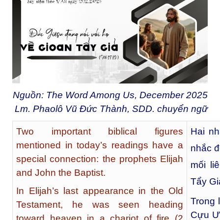
Nguồn: The Word Among Us, December 2025
Lm. Phaolô Vũ Đức Thành, SDD. chuyển ngữ
Two important biblical figures
Hai nh
mentioned in today’s readings have a
nhắc đ
special connection: the prophets Elijah
mối li
and John the Baptist.
Tẩy Gi
In Elijah’s last appearance in the Old
Trong 
Testament, he was seen heading
Cựu Ướ
toward heaven in a chariot of fire (2