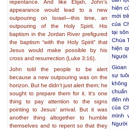
repentance. And like Elijah, John’s
hiện c
appearance would lead to a new
mới tr
outpouring on Israel—this time, an
của C
outpouring of the Holy Spirit. His
tại sô
baptism in the Jordan River prefigured
Chúa 
the baptism “with the Holy Spirit” that
hiện q
Jesus would make possible by his
Người 
cross and resurrection (Luke 3:16).
Gioan 
John told the people to be alert
sự tu
because a new outpouring was on the
không 
horizon. But he didn’t just alert them; he
chuẩn 
sought to prepare them for it. It’s one
đến nh
thing to pay attention to the signs
của C
pointing to Jesus’ arrival. But it was
mình 
another thing altogether to humble
Người 
themselves and to repent so that they