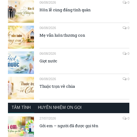
06/08/2026
0
Hôn lễ cùng đấng tình quân
06/08/2026
0
Mẹ vẫn luôn thương con
06/08/2026
0
Giọt nước
06/08/2026
0
Thuộc trọn về chúa
TÂM TÌNH
HUYỀN NHIỆM ƠN GỌI
27/07/2026
0
Gởi em – người đã được gọi tên