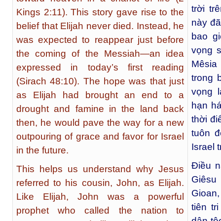
trời t
Kings 2:11). This story gave rise to the
này đã
belief that Elijah never died. Instead, he
bao g
was expected to reappear just before
vọng s
the coming of the Messiah—an idea
Mêsia
expressed in today’s first reading
trong 
(Sirach 48:10). The hope was that just
vọng 
as Elijah had brought an end to a
hạn há
drought and famine in the land back
thời đ
then, he would pave the way for a new
tuôn 
outpouring of grace and favor for Israel
Israel 
in the future.
Điều n
This helps us understand why Jesus
Giêsu
referred to his cousin, John, as Elijah.
Gioan,
Like Elijah, John was a powerful
tiên t
prophet who called the nation to
dân tộ