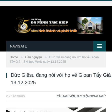
NAVIGATE
»
»
Home
Cầu nguyện
Đức Giêsu đang nói với họ về Gioan
Tẩy Giả – SN theo WAU ngày 13.12.2025
Đức Giêsu đang nói với họ về Gioan Tẩy Gi
13.12.2025
ON
12/12/2025
CẦU NGUYỆN
,
SUY NIỆM SONG NGỮ