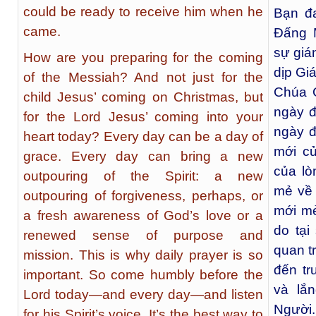
could be ready to receive him when he
Bạn đ
came.
Đấng 
sự giá
How are you preparing for the coming
dịp Gi
of the Messiah? And not just for the
Chúa 
child Jesus’ coming on Christmas, but
ngày đ
for the Lord Jesus’ coming into your
ngày đ
heart today? Every day can be a day of
mới c
grace. Every day can bring a new
của lò
outpouring of the Spirit: a new
mẻ về 
outpouring of forgiveness, perhaps, or
mới mẻ
a fresh awareness of God’s love or a
do tại
renewed sense of purpose and
quan t
mission. This is why daily prayer is so
đến t
important. So come humbly before the
và lắ
Lord today—and every day—and listen
Người.
for his Spirit’s voice. It’s the best way to