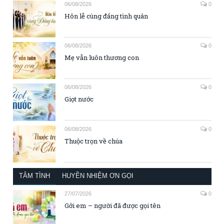
06/08/2026
0
Hôn lễ cùng đấng tình quân
06/08/2026
0
Mẹ vẫn luôn thương con
06/08/2026
0
Giọt nước
06/08/2026
0
Thuộc trọn về chúa
TÂM TÌNH
HUYỀN NHIỆM ƠN GỌI
27/07/2026
0
Gởi em – người đã được gọi tên