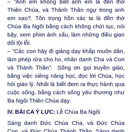
– “Anh em không biết anh em là đền thờ
Thiên Chúa, và Thánh Thần ngự trong anh
em sao?. Tôn trọng hồn xác ta là đền thờ
Chúa Ba Ngôi bằng cách không chửi tục, nói
bậy, xem phim ảnh xấu, làm những điều gian
dối tội lỗi.
– “Các con hãy đi giảng dạy khắp muôn dân,
làm phép rửa cho ho, nhân danh Cha và Con
và Thánh Thần”. Sống ơn gọi truyền giáo,
bằng việc siêng năng học, đọc lời Chúa, học
hỏi giáo lý. Nhất là biết đem ra thực hành qua
cuộc sống, bằng cách sống yêu thương như
Ba Ngôi Thiên Chúa dạy.
IV. BÀI CA Ý LỰC:
Lễ Chúa Ba Ngôi
Sáng danh Đức Chúa Cha, và Đức Chúa
Con, và Đức Chúa Thánh Thần. Sáng danh