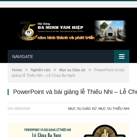
NAVIGATE
»
»
»
Home
Nghiên cứu
Mục vụ Giáo xứ
PowerPoint và bài
giảng lễ Thiếu Nhi – Lễ Chúa Ba Ngôi
PowerPoint và bài giảng lễ Thiếu Nhi – Lễ C
ON
28/05/2026
MỤC VỤ GIÁO XỨ
,
MỤC VỤ THIẾU NHI