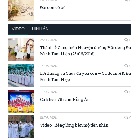
Đời con có bố
VIDEO
HÌNH ẢNH
25/06/2026
0
Thánh lễ Cung hiến Nguyện đường Hội dòng Đa
Minh Tam Hiệp (25/06/2016)
14/05/2026
0
Lời thiêng và Chúa đã yêu con – Ca đoàn HD. Đa
Minh Tam Hiệp
11/05/2026
0
Ca khúc: 75 năm Hồng Ân
06/05/2026
0
Video: Tiếng lòng bên mộ tiền nhân