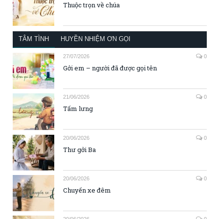
Thuộc trọn về chúa
TÂM TÌNH
HUYỀN NHIỆM ƠN GỌI
27/07/2026
0
Gởi em – người đã được gọi tên
21/06/2026
0
Tấm lưng
20/06/2026
0
Thư gởi Ba
20/06/2026
0
Chuyến xe đêm
20/06/2026
0