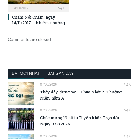
14/11/2017
0
Chấm Nối Chấm: ngày
14/11/2017 – Khiêm nhường
Comments are closed.
BÀI MỚI NHẤT
BÀI GẦN ĐÂY
07/08/2026
0
Thầy đây, đừng sợ! – Chúa Nhật 19 Thường
Niên, năm A
07/08/2026
0
Chúc mừng 19 nữ tu Tuyên khấn Trọn đời –
Ngày 07.8.2026
07/08/2026
0