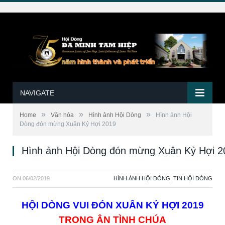
NAVIGATE
»
»
»
Home
Văn hóa
Hình ảnh Hội Dòng
Hình ảnh Hội
Dòng đón mừng Xuân Kỷ Hợi 2019
Hình ảnh Hội Dòng đón mừng Xuân Kỷ Hợi 2
ON
06/02/2019
HÌNH ẢNH HỘI DÒNG
,
TIN HỘI DÒNG
HỘI DÒNG VUI ĐÓN XUÂN KỶ HỢI 2019
TRONG ÂN TÌNH CHÚA