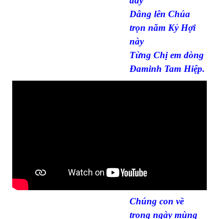
đây
Dâng lên Chúa
trọn năm Kỷ Hợi
này
Từng Chị em dòng
Đaminh Tam Hiệp.
Chúng con về
trong ngày mùng