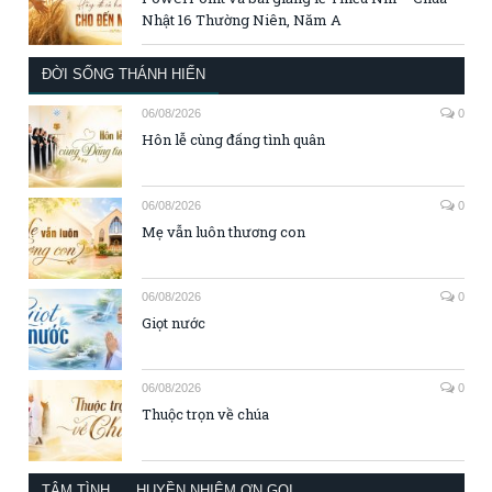
Nhật 16 Thường Niên, Năm A
ĐỜI SỐNG THÁNH HIẾN
06/08/2026
0
Hôn lễ cùng đấng tình quân
06/08/2026
0
Mẹ vẫn luôn thương con
06/08/2026
0
Giọt nước
06/08/2026
0
Thuộc trọn về chúa
TÂM TÌNH
HUYỀN NHIỆM ƠN GỌI