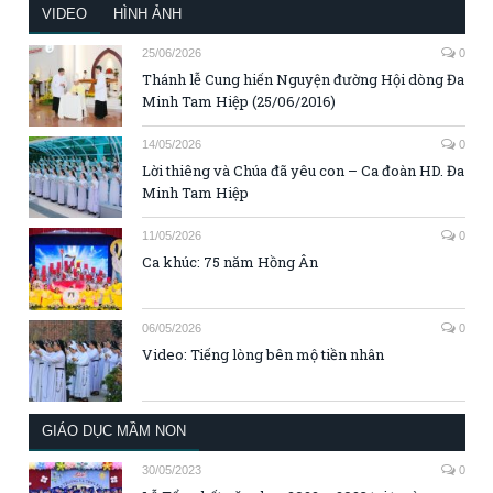
VIDEO
HÌNH ẢNH
25/06/2026
0
Thánh lễ Cung hiến Nguyện đường Hội dòng Đa
Minh Tam Hiệp (25/06/2016)
14/05/2026
0
Lời thiêng và Chúa đã yêu con – Ca đoàn HD. Đa
Minh Tam Hiệp
11/05/2026
0
Ca khúc: 75 năm Hồng Ân
06/05/2026
0
Video: Tiếng lòng bên mộ tiền nhân
GIÁO DỤC MẦM NON
30/05/2023
0