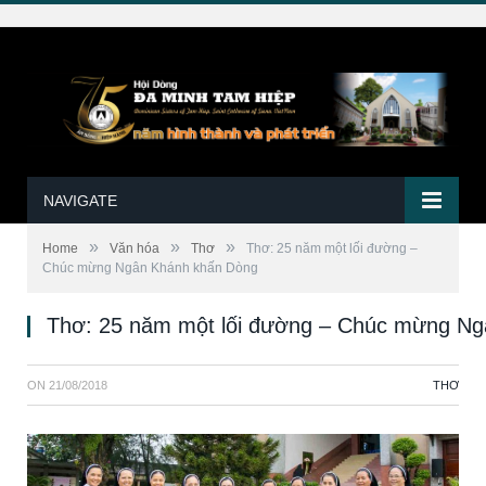
NAVIGATE
»
»
»
Home
Văn hóa
Thơ
Thơ: 25 năm một lối đường –
Chúc mừng Ngân Khánh khấn Dòng
Thơ: 25 năm một lối đường – Chúc mừng N
ON
21/08/2018
THƠ