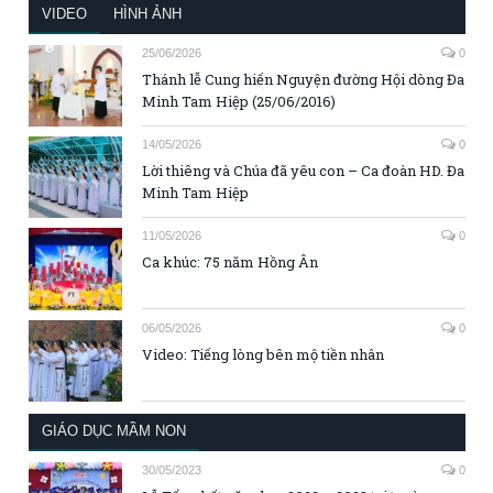
VIDEO
HÌNH ẢNH
25/06/2026
0
Thánh lễ Cung hiến Nguyện đường Hội dòng Đa
Minh Tam Hiệp (25/06/2016)
14/05/2026
0
Lời thiêng và Chúa đã yêu con – Ca đoàn HD. Đa
Minh Tam Hiệp
11/05/2026
0
Ca khúc: 75 năm Hồng Ân
06/05/2026
0
Video: Tiếng lòng bên mộ tiền nhân
GIÁO DỤC MẦM NON
30/05/2023
0