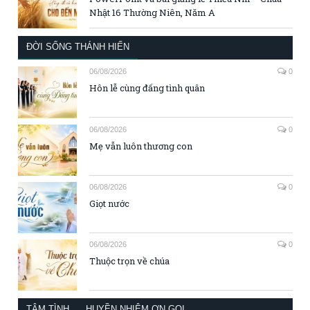
Nhật 16 Thường Niên, Năm A
ĐỜI SỐNG THÁNH HIẾN
06/08/2026
0
Hôn lễ cùng đấng tình quân
06/08/2026
0
Mẹ vẫn luôn thương con
06/08/2026
0
Giọt nước
06/08/2026
0
Thuộc trọn về chúa
TÂM TÌNH
HUYỀN NHIỆM ƠN GỌI