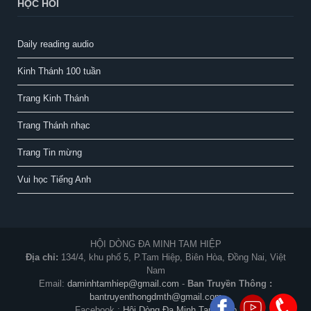
HỌC HỎI
Daily reading audio
Kinh Thánh 100 tuần
Trang Kinh Thánh
Trang Thánh nhạc
Trang Tin mừng
Vui học Tiếng Anh
HỘI DÒNG ĐA MINH TAM HIỆP
Địa chỉ:
134/4, khu phố 5, P.Tam Hiệp, Biên Hòa, Đồng Nai, Việt
Nam
Email:
daminhtamhiep@gmail.com
-
Ban Truyền Thông :
bantruyenthongdmth@gmail.com
Facebook :
Hội Dòng Đa Minh Tam Hiệp