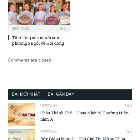
28/04/2026
0
Tấm lòng của người con
phương xa gởi về Hội dòng
Comments are closed.
BÀI MỚI NHẤT
BÀI GẦN ĐÂY
08/08/2026
0
Chầu Thánh Thể – Chúa Nhật 19 Thường Niên,
năm A
08/08/2026
0
Đức Giêsu là ma? – Chú Giải Tin Mừng Chúa