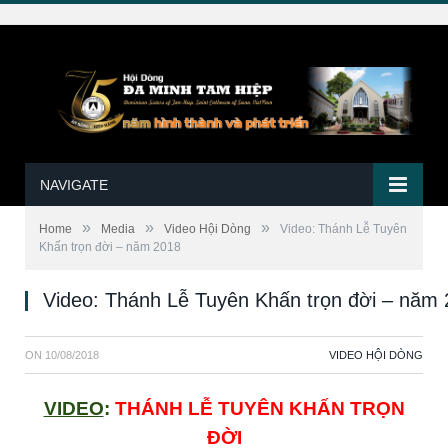
NAVIGATE
»
»
»
Home
Media
Video Hội Dòng
Video: Thánh Lễ Tuyên
Khấn trọn đời – năm 2018
Video: Thánh Lễ Tuyên Khấn trọn đời – năm
ON
10/08/2018
VIDEO HỘI DÒNG
VIDEO
:
THÁNH LỄ TUYÊN KHẤN TRỌN
ĐỜI