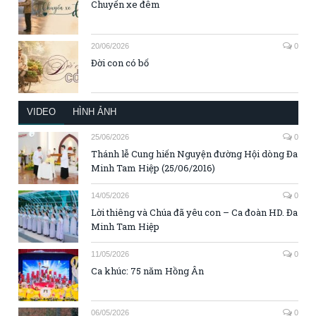
Chuyến xe đêm
20/06/2026
0
Đời con có bố
VIDEO
HÌNH ẢNH
25/06/2026
0
Thánh lễ Cung hiến Nguyện đường Hội dòng Đa
Minh Tam Hiệp (25/06/2016)
14/05/2026
0
Lời thiêng và Chúa đã yêu con – Ca đoàn HD. Đa
Minh Tam Hiệp
11/05/2026
0
Ca khúc: 75 năm Hồng Ân
06/05/2026
0