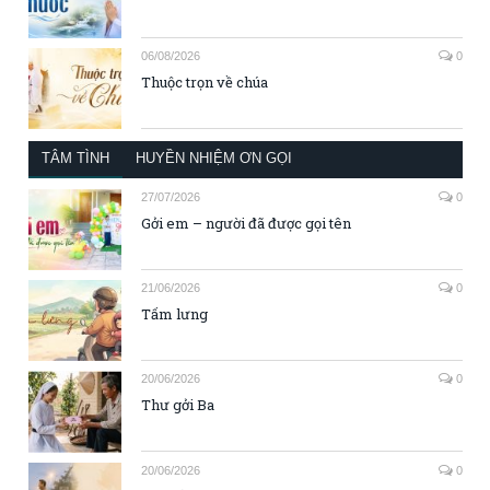
06/08/2026
0
Thuộc trọn về chúa
TÂM TÌNH
HUYỀN NHIỆM ƠN GỌI
27/07/2026
0
Gởi em – người đã được gọi tên
21/06/2026
0
Tấm lưng
20/06/2026
0
Thư gởi Ba
20/06/2026
0