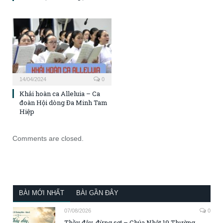
14/04/2024
0
Khải hoàn ca Alleluia – Ca
đoàn Hội dòng Đa Minh Tam
Hiệp
Comments are closed.
BÀI MỚI NHẤT
BÀI GẦN ĐÂY
07/08/2026
0
Thầy đây, đừng sợ! – Chúa Nhật 19 Thường