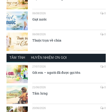
06/08/2026
0
Giọt nước
06/08/2026
0
Thuộc trọn về chúa
TÂM TÌNH
HUYỀN NHIỆM ƠN GỌI
27/07/2026
0
Gởi em – người đã được gọi tên
21/06/2026
0
Tấm lưng
20/06/2026
0