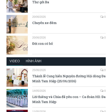
Thư gởi Ba
20/06/2026
0
Chuyến xe đêm
20/06/2026
0
Đời con có bố
VIDEO
HÌNH ẢNH
25/06/2026
0
Thánh lễ Cung hiến Nguyện đường Hội dòng Đa
Minh Tam Hiệp (25/06/2016)
14/05/2026
0
Lời thiêng và Chúa đã yêu con – Ca đoàn HD. Đa
Minh Tam Hiệp
11/05/2026
0