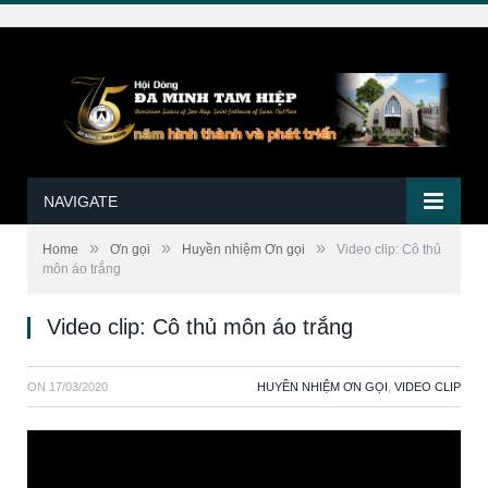
NAVIGATE
»
»
»
Home
Ơn gọi
Huyền nhiệm Ơn gọi
Video clip: Cô thủ
môn áo trắng
Video clip: Cô thủ môn áo trắng
ON
17/03/2020
HUYỀN NHIỆM ƠN GỌI
,
VIDEO CLIP