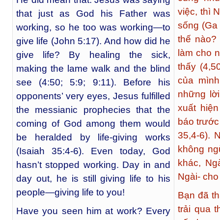
việc, thì
that just as God his Father was
sống (Ga 
working, so he too was working—to
thế nào?
give life (John 5:17). And how did he
làm cho n
give life? By healing the sick,
thấy (4,5
making the lame walk and the blind
của mình
see (4:50; 5:9; 9:11). Before his
những lời
opponents’ very eyes, Jesus fulfilled
xuất hiệ
the messianic prophecies that the
báo trước
coming of God among them would
35,4-6).
be heralded by life-giving works
không ng
(Isaiah 35:4-6). Even today, God
khác, Ng
hasn’t stopped working. Day in and
Ngài- cho
day out, he is still giving life to his
people—giving life to you!
Bạn đã th
trải qua 
Have you seen him at work? Every