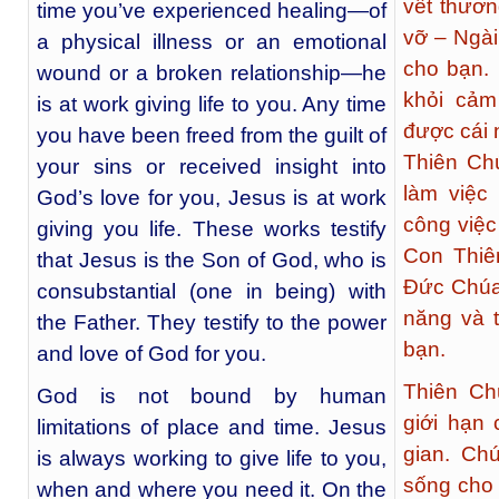
vết thươn
time you’ve experienced healing—of
vỡ – Ngài
a physical illness or an emotional
cho bạn. 
wound or a broken relationship—he
khỏi cảm
is at work giving life to you. Any time
được cái 
you have been freed from the guilt of
Thiên Ch
your sins or received insight into
làm việc
God’s love for you, Jesus is at work
công việc
giving you life. These works testify
Con Thiê
that Jesus is the Son of God, who is
Đức Chúa
consubstantial (one in being) with
năng và 
the Father. They testify to the power
bạn.
and love of God for you.
Thiên Ch
God is not bound by human
giới hạn 
limitations of place and time. Jesus
gian. Ch
is always working to give life to you,
sống cho 
when and where you need it. On the