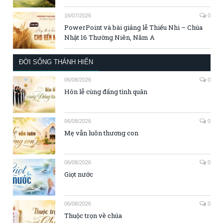
16/07/2026
0
PowerPoint và bài giảng lễ Thiếu Nhi – Chúa
Nhật 16 Thường Niên, Năm A
ĐỜI SỐNG THÁNH HIẾN
06/08/2026
0
Hôn lễ cùng đấng tình quân
06/08/2026
0
Mẹ vẫn luôn thương con
06/08/2026
0
Giọt nước
06/08/2026
0
Thuộc trọn về chúa