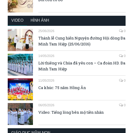
VIDEO
HÌNH ẢNH
25/06/2026
0
Thánh lễ Cung hiến Nguyện đường Hội dòng Đa
Minh Tam Hiệp (25/06/2016)
14/05/2026
0
Lời thiêng và Chúa đã yêu con – Ca đoàn HD. Đa
Minh Tam Hiệp
11/05/2026
0
Ca khúc: 75 năm Hồng Ân
06/05/2026
0
Video: Tiếng lòng bên mộ tiền nhân
GIÁO DỤC MẦM NON