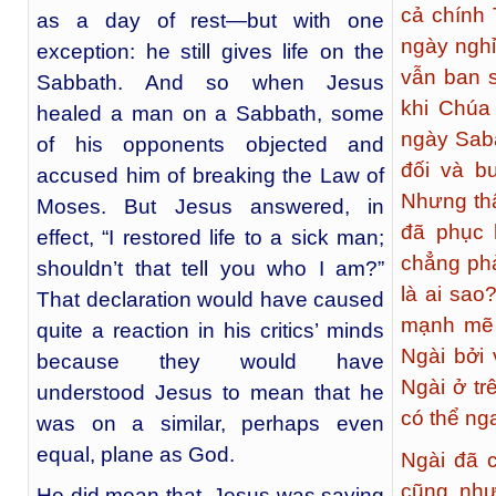
cả chính 
as a day of rest—but with one
ngày nghỉ
exception: he still gives life on the
vẫn ban s
Sabbath. And so when Jesus
khi Chúa
healed a man on a Sabbath, some
ngày Sabá
of his opponents objected and
đối và b
accused him of breaking the Law of
Nhưng thậ
Moses. But Jesus answered, in
đã phục 
effect, “I restored life to a sick man;
chẳng phả
shouldn’t that tell you who I am?”
là ai sao
That declaration would have caused
mạnh mẽ t
quite a reaction in his critics’ minds
Ngài bởi 
because they would have
Ngài ở tr
understood Jesus to mean that he
có thể ng
was on a similar, perhaps even
equal, plane as God.
Ngài đã 
cũng như
He did mean that. Jesus was saying