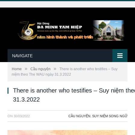
NAVIGATE
»
»
Home
Cầu nguyện
There is another who testifies – Suy
niệm theo The WAU ngày 31.3.2022
There is another who testifies – Suy niệm t
31.3.2022
ON
30/03/2022
CẦU NGUYỆN
,
SUY NIỆM SONG NGỮ