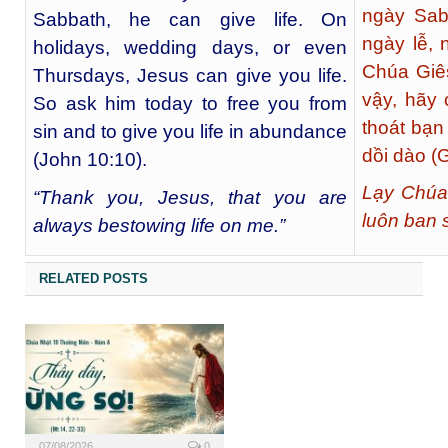
ngày Sab
Sabbath, he can give life. On
ngày lễ, 
holidays, wedding days, or even
Chúa Giê
Thursdays, Jesus can give you life.
vậy, hãy 
So ask him today to free you from
thoát bạn
sin and to give you life in abundance
dồi dào (
(John 10:10).
Lạy Chúa
“Thank you, Jesus, that you are
luôn ban 
always bestowing life on me.”
RELATED POSTS
07/08/2026
0