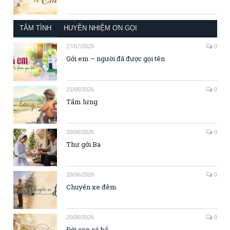
TÂM TÌNH
HUYỀN NHIỆM ƠN GỌI
27/07/2026
0
Gởi em – người đã được gọi tên
21/06/2026
0
Tấm lưng
20/06/2026
0
Thư gởi Ba
20/06/2026
0
Chuyến xe đêm
20/06/2026
0
Đời con có bố