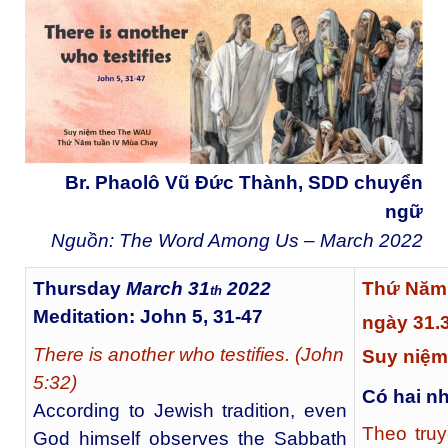
Br. Phaolô Vũ Đức Thành, SDD chuyển
ngữ
Nguồn: The Word Among Us – March
2022
Thursday
March 31
2022
Thứ Năm 
th
Meditation: John 5, 31-47
ngày 31.
There is another who testifies. (John
Suy niệm:
5:32)
Có hai n
According to Jewish tradition, even
Theo tru
God himself observes the Sabbath