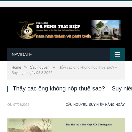
NAVIGATE
»
»
Home
Cầu nguyện
Thầy các ông không nộp thuế sao? –
Suy niệm ngày 08.8.2022
Thầy các ông không nộp thuế sao? – Suy ni
ON
07/08/2022
CẦU NGUYỆN
,
SUY NIỆM HẰNG NGÀY