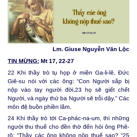
Lm. Giuse Nguyễn Văn Lộc
TIN MỪNG:
Mt 17, 22-27
22
Khi thầy trò tụ họp ở miền Ga-li-lê, Đức
Giê-su nói với các ông: “Con Người sắp bị
nộp vào tay người đời,
23
họ sẽ giết chết
Người, và ngày thứ ba Người sẽ trỗi dậy.” Các
môn đệ buồn phiền lắm.
24
Khi thầy trò tới Ca-phác-na-um, thì những
người thu thuế cho đền thờ đến hỏi ông Phê-
rô: “Thầy các ông không nộp thuế sao? “
25