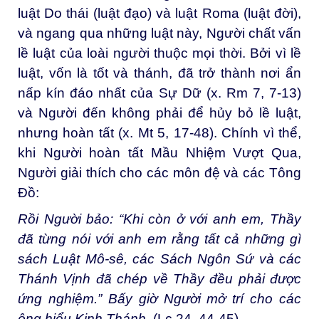
luật Do thái (luật đạo) và luật Roma (luật đời),
và ngang qua những luật này, Người chất vấn
lề luật của loài người thuộc mọi thời. Bởi vì lề
luật, vốn là tốt và thánh, đã trở thành nơi ẩn
nấp kín đáo nhất của Sự Dữ (x. Rm 7, 7-13)
và Người đến không phải để hủy bỏ lề luật,
nhưng hoàn tất (x. Mt 5, 17-48). Chính vì thể,
khi Người hoàn tất Mầu Nhiệm Vượt Qua,
Người giải thích cho các môn đệ và các Tông
Đồ:
Rồi Người bảo: “Khi còn ở với anh em, Thầy
đã từng nói với anh em rằng tất cả những gì
sách Luật Mô-sê, các Sách Ngôn Sứ và các
Thánh Vịnh đã chép về Thầy đều phải được
ứng nghiệm.” Bấy giờ Người mở trí cho các
ông hiểu Kinh Thánh.
(Lc 24, 44-45)