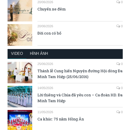
20/06/2026
0
Chuyến xe đêm
20/06/2026
0
Đời con có bố
VIDEO
HÌNH ẢNH
25/06/2026
0
Thánh lễ Cung hiến Nguyện đường Hội dòng Đa
Minh Tam Hiệp (25/06/2016)
14/05/2026
0
Lời thiêng và Chúa đã yêu con – Ca đoàn HD. Đa
Minh Tam Hiệp
11/05/2026
0
Ca khúc: 75 năm Hồng Ân