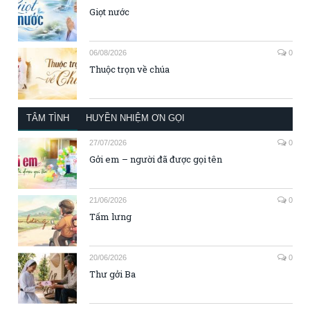
Giọt nước
06/08/2026
0
Thuộc trọn về chúa
TÂM TÌNH
HUYỀN NHIỆM ƠN GỌI
27/07/2026
0
Gởi em – người đã được gọi tên
21/06/2026
0
Tấm lưng
20/06/2026
0
Thư gởi Ba