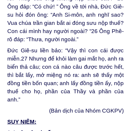
Ông đáp: “Có chứ! ” Ông về tới nhà, Đức Giê-
su hỏi đón ông: “Anh Si-môn, anh nghĩ sao?
Vua chúa trần gian bắt ai đóng sưu nộp thuế?
Con cái mình hay người ngoài? “
26
Ông Phê-
rô đáp: “Thưa, người ngoài.”
Đức Giê-su liền bảo: “Vậy thì con cái được
miễn.
27
Nhưng để khỏi làm gai mắt họ, anh ra
biển thả câu; con cá nào câu được trước hết,
thì bắt lấy, mở miệng nó ra: anh sẽ thấy một
đồng tiền bốn quan; anh lấy đồng tiền ấy, nộp
thuế cho họ, phần của Thầy và phần của
anh.”
(Bản dịch của Nhóm CGKPV)
SUY NIỆM: