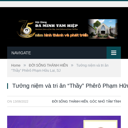
NAVIGATE
»
»
Home
ĐỜI SỐNG THÁNH HIẾN
Tưởng niệm và tri ân
“Thầy” Phêrô Phạm Hữu Lai, SJ
Tưởng niệm và tri ân “Thầy” Phêrô Phạm Hữu
ON
13/08/2022
ĐỜI SỐNG THÁNH HIẾN
,
GÓC NHỎ TÂM TÌNH