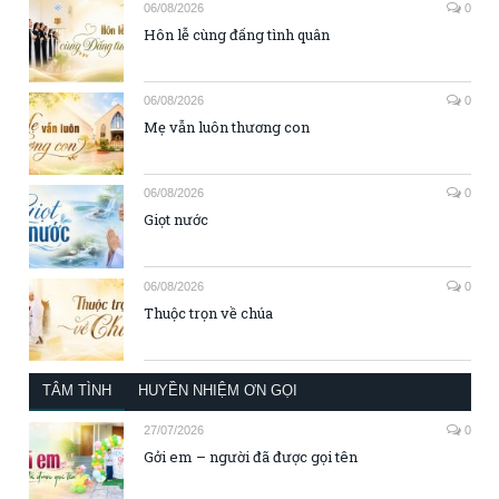
06/08/2026
0
Hôn lễ cùng đấng tình quân
06/08/2026
0
Mẹ vẫn luôn thương con
06/08/2026
0
Giọt nước
06/08/2026
0
Thuộc trọn về chúa
TÂM TÌNH
HUYỀN NHIỆM ƠN GỌI
27/07/2026
0
Gởi em – người đã được gọi tên