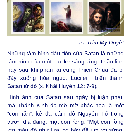
Ts. Trần Mỹ Duyệt
Những tấm hình đầu tiên của Satan là những
tấm hình của một Lucifer sáng láng. Thần linh
này sau khi phản lại cùng Thiên Chúa đã bị
đày xuống hỏa ngục. Lucifer biến thành
Satan từ đó (x. Khải Huyền 12: 7-9).
Hình ảnh của Satan sau ngày bị luận phạt,
mà Thánh Kinh đã mờ mờ phác họa là một
“con rắn”, kẻ đã cám dỗ Nguyên Tổ trong
vườn địa đàng, một con rồng, “Một con rồng
lớn màu đỏ như lửa, có bảy đầu mười sừng,