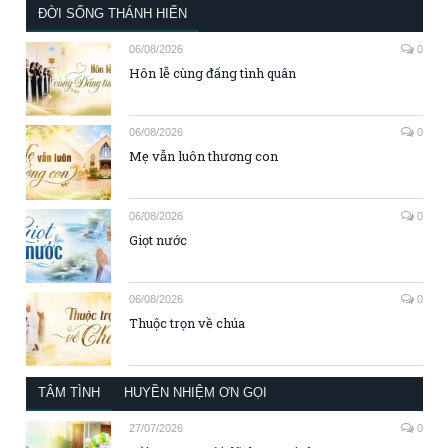
ĐỜI SỐNG THÁNH HIẾN
06/08/2026
0
Hôn lễ cùng đấng tình quân
06/08/2026
0
Mẹ vẫn luôn thương con
06/08/2026
0
Giọt nước
06/08/2026
0
Thuộc trọn về chúa
TÂM TÌNH
HUYỀN NHIỆM ƠN GỌI
27/07/2026
0