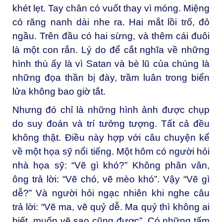
khét lẹt. Tay chân có vuốt thay vì móng. Miệng
có răng nanh dài nhe ra. Hai mắt lồi trố, đỏ
ngầu. Trên đầu có hai sừng, và thêm cái đuôi
là một con rắn. Lý do để cắt nghĩa về những
hình thù ấy là vì Satan và bè lũ của chúng là
những đọa thần bị đày, trầm luân trong biển
lửa không bao giờ tắt.
Nhưng đó chỉ là những hình ảnh được chụp
do suy đoán và trí tưởng tượng. Tất cả đều
không thật. Điều này hợp với câu chuyện kể
về một họa sỹ nổi tiếng. Một hôm có người hỏi
nhà họa sỹ: “Vẽ gì khó?” Không phân vân,
ông trả lời: “Vẽ chó, vẽ mèo khó”. Vậy “Vẽ gì
dễ?” Và người hỏi ngạc nhiên khi nghe câu
trả lời: “Vẽ ma, vẽ quỷ dễ. Ma quỷ thì không ai
biết, muốn vẽ sao cũng được”. Có những tấm