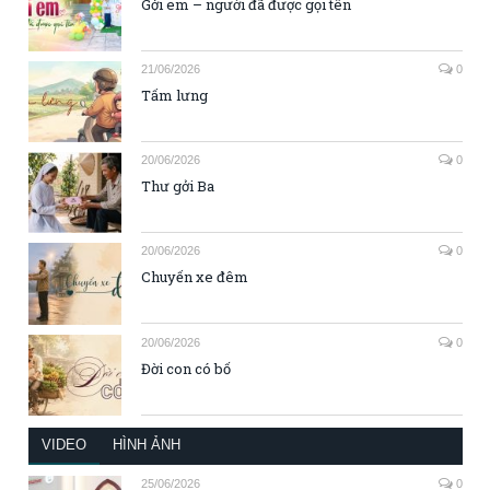
Gởi em – người đã được gọi tên
21/06/2026
0
Tấm lưng
20/06/2026
0
Thư gởi Ba
20/06/2026
0
Chuyến xe đêm
20/06/2026
0
Đời con có bố
VIDEO
HÌNH ẢNH
25/06/2026
0