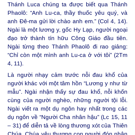
Thánh Luca chúng ta được biết qua Thánh
Phaolô: “Anh Lu-ca, thầy thuốc yêu quý, và
anh Đê-ma gửi lời chào anh em.” (Col 4, 14).
Ngài là một lương y, gốc Hy Lạp, người ngoại
đạo trở thành tín hữu Công Giáo đầu tiên.
Ngài từng theo Thánh Phaolô đi rao giảng:
“Chỉ còn một mình anh Lu-ca ở với tôi” (2Tm
4, 11).
Là người nhạy cảm trước nỗi đau khổ của
người khác với một tâm hồn “Lương y như từ
mẫu”. Ngài nhận thấy sự đau khổ, nỗi khốn
cùng của người nghèo, những người tội lỗi.
Ngài viết ra một dụ ngôn hay nhất trong các
dụ ngôn về “Người Cha nhân hậu” (Lc 15, 11
– 31) để diễn tả về lòng thương xót của Thiên
Chúa. Chúa yêu thương con người đón nhận