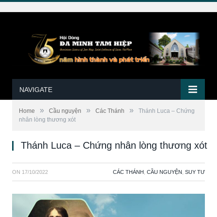
NAVIGATE
»
»
»
Home
Cầu nguyện
Các Thánh
Thánh Luca – Chứng
nhân lòng thương xót
Thánh Luca – Chứng nhân lòng thương xót
ON
17/10/2022
CÁC THÁNH
,
CẦU NGUYỆN
,
SUY TƯ