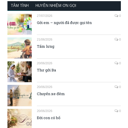
TÂM TÌNH
HUYỀN NHIỆM ƠN GỌI
27/07/2026
0
Gởi em – người đã được gọi tên
21/06/2026
0
Tấm lưng
20/06/2026
0
Thư gởi Ba
20/06/2026
0
Chuyến xe đêm
20/06/2026
0
Đời con có bố