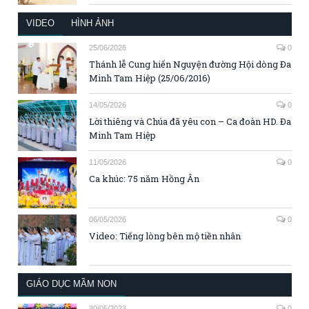
VIDEO
HÌNH ẢNH
25/06/2026
0
Thánh lễ Cung hiến Nguyện đường Hội dòng Đa
Minh Tam Hiệp (25/06/2016)
14/05/2026
0
Lời thiêng và Chúa đã yêu con – Ca đoàn HD. Đa
Minh Tam Hiệp
11/05/2026
0
Ca khúc: 75 năm Hồng Ân
06/05/2026
0
Video: Tiếng lòng bên mộ tiền nhân
GIÁO DỤC MẦM NON
30/05/2023
0