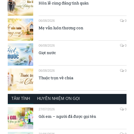
Hôn lễ cùng đấng tình quân
06/08/2026
0
Mẹ vẫn luôn thương con
06/08/2026
0
Giọt nước
06/08/2026
0
Thuộc trọn về chúa
TÂM TÌNH
HUYỀN NHIỆM ƠN GỌI
27/07/2026
0
Gởi em – người đã được gọi tên
21/06/2026
0