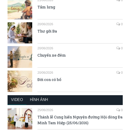
Tấm lưng
20/06/2026
0
Thư gởi Ba
20/06/2026
0
Chuyến xe đêm
20/06/2026
0
Đời con có bố
VIDEO
HÌNH ẢNH
25/06/2026
0
Thánh lễ Cung hiến Nguyện đường Hội dòng Đa
Minh Tam Hiệp (25/06/2016)