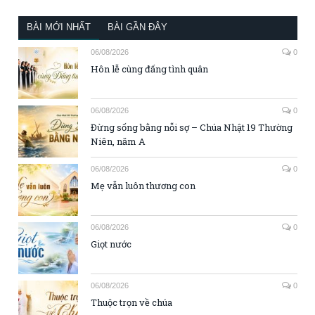
BÀI MỚI NHẤT
BÀI GẦN ĐÂY
06/08/2026
0
Hôn lễ cùng đấng tình quân
06/08/2026
0
Đừng sống bằng nỗi sợ – Chúa Nhật 19 Thường
Niên, năm A
06/08/2026
0
Mẹ vẫn luôn thương con
06/08/2026
0
Giọt nước
06/08/2026
0
Thuộc trọn về chúa