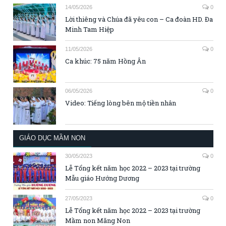
14/05/2026
0
Lời thiêng và Chúa đã yêu con – Ca đoàn HD. Đa
Minh Tam Hiệp
11/05/2026
0
Ca khúc: 75 năm Hồng Ân
06/05/2026
0
Video: Tiếng lòng bên mộ tiền nhân
GIÁO DỤC MẦM NON
30/05/2023
0
Lễ Tổng kết năm học 2022 – 2023 tại trường
Mẫu giáo Hướng Dương
27/05/2023
0
Lễ Tổng kết năm học 2022 – 2023 tại trường
Mầm non Măng Non