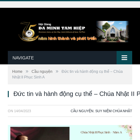
NAVIGATE
»
»
Home
Cầu nguyện
Đức tin và hành động cụ thể – Chúa
Nhật II Phục Sinh A
Đức tin và hành động cụ thể – Chúa Nhật II 
ON
14/04/2023
CẦU NGUYỆN
,
SUY NIỆM CHÚA NHẬT