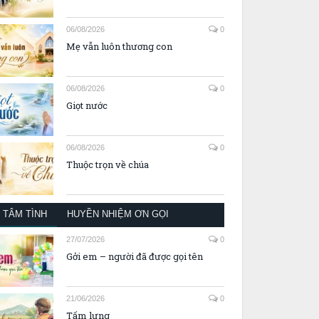
06/08/2026
0
Mẹ vẫn luôn thương con
06/08/2026
0
Giọt nước
06/08/2026
0
Thuộc trọn về chúa
TÂM TÌNH
HUYỀN NHIỆM ƠN GỌI
27/07/2026
0
Gởi em – người đã được gọi tên
21/06/2026
0
Tấm lưng