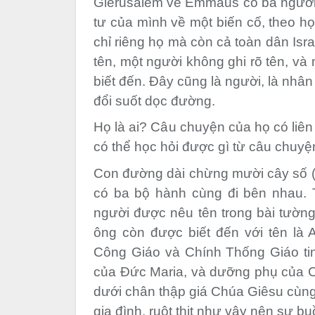
Giêrusalem về Emmaus có ba người 
tư của mình về một biến cố, theo h
chỉ riêng họ mà còn cả toàn dân Isr
tên, một người không ghi rõ tên, và
biết đến. Đây cũng là người, là nhâ
đổi suốt dọc đường.
Họ là ai? Câu chuyện của họ có liê
có thể học hỏi được gì từ câu chuy
Con đường dài chừng mười cây số 
có ba bộ hành cùng đi bên nhau. T
người được nêu tên trong bài tường 
ông còn được biết đến với tên là 
Công Giáo và Chính Thống Giáo tin
của Đức Maria, và dưỡng phụ của C
dưới chân thập giá Chúa Giêsu cùng 
gia đình, ruột thịt như vậy nên sự b