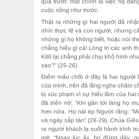
quả trước mắt chính là việc họ đan
cuộc sống như trước.
Thật ra những gì hai người đã nhậ
nhìn thực tế và con người, nhưng c
những gì họ không biết, hoặc nói th
chẳng hiểu gì cả! Lòng trí các anh t
Kitô lại chẳng phải chịu khổ hình nh
sao?” (25-26)
Điểm mấu chốt ở đây là hai ngườ
của mình, nên đã lắng nghe chăm c
bị xúc phạm vì sự hiểu lầm của hai 
đã triển nở: “Khi gần tới làng họ 
hơn nữa. Họ nài ép Người rằng: “Mời 
và ngày sắp tàn” (28-29). Chúa Giês
ra người khách lạ suốt hành trình t
mẽ: “Ngay lúc ấy, họ đứng dậy, q