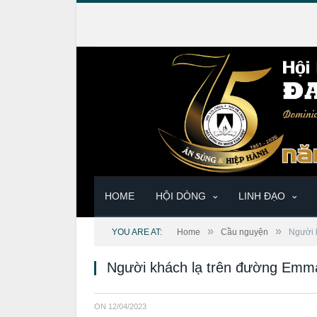
HOME
HỘI DÒNG
LINH ĐẠO
»
»
YOU ARE AT:
Home
Cầu nguyện
Người 
Người khách lạ trên đường Emm
ON
12/04/2023