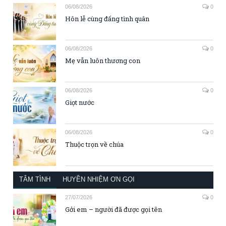
06/08/2026
0
Hôn lễ cùng đấng tình quân
06/08/2026
0
Mẹ vẫn luôn thương con
06/08/2026
0
Giọt nước
06/08/2026
0
Thuộc trọn về chúa
TÂM TÌNH
HUYỀN NHIỆM ƠN GỌI
27/07/2026
0
Gởi em – người đã được gọi tên