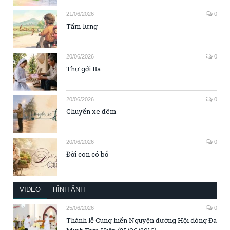
21/06/2026
0
Tấm lưng
20/06/2026
0
Thư gởi Ba
20/06/2026
0
Chuyến xe đêm
20/06/2026
0
Đời con có bố
VIDEO
HÌNH ẢNH
25/06/2026
0
Thánh lễ Cung hiến Nguyện đường Hội dòng Đa