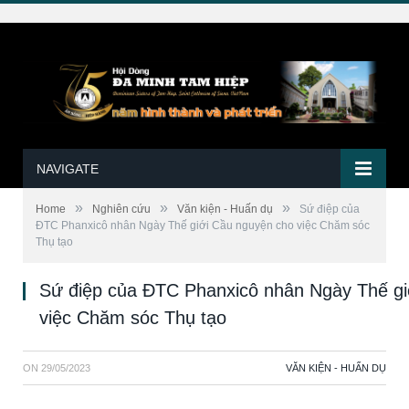
NAVIGATE
»
»
»
Home
Nghiên cứu
Văn kiện - Huấn dụ
Sứ điệp của
ĐTC Phanxicô nhân Ngày Thế giới Cầu nguyện cho việc Chăm sóc
Thụ tạo
Sứ điệp của ĐTC Phanxicô nhân Ngày Thế gi
việc Chăm sóc Thụ tạo
ON
29/05/2023
VĂN KIỆN - HUẤN DỤ