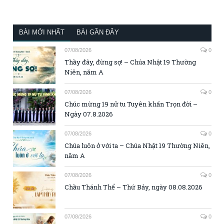
BÀI MỚI NHẤT
BÀI GẦN ĐÂY
07/08/2026
0
Thầy đây, đừng sợ! – Chúa Nhật 19 Thường
Niên, năm A
07/08/2026
0
Chúc mừng 19 nữ tu Tuyên khấn Trọn đời –
Ngày 07.8.2026
07/08/2026
0
Chúa luôn ở với ta – Chúa Nhật 19 Thường Niên,
năm A
07/08/2026
0
Chầu Thánh Thể – Thứ Bảy, ngày 08.08.2026
07/08/2026
0