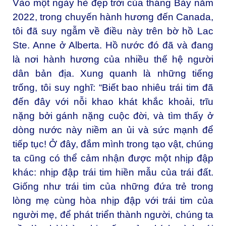
Vào một ngày hè đẹp trời của
tháng Bảy năm
2022, trong chuyến hành hương đến Canada
,
tôi đã suy ngẫm về điều này trên bờ hồ Lac
Ste. Anne ở Alberta. Hồ nước đó đã và đang
là nơi hành hương của nhiều thế hệ người
dân bản địa. Xung quanh là những tiếng
trống, tôi suy nghĩ: “Biết bao nhiêu trái tim đã
đến đây với nỗi khao khát khắc khoải, trĩu
nặng bởi gánh nặng cuộc đời, và tìm thấy ở
dòng nước này niềm an ủi và sức mạnh để
tiếp tục! Ở đây, đắm mình trong tạo vật, chúng
ta cũng có thể cảm nhận được một nhịp đập
khác: nhịp đập trái tim hiền mẫu của trái đất.
Giống như trái tim của những đứa trẻ trong
lòng mẹ cùng hòa nhịp đập với trái tim của
người mẹ, để phát triển thành người, chúng ta