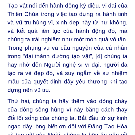
Tạo vật nói đến hành động kỳ diệu, vĩ đại của
Thiên Chúa trong việc tạo dựng ra hành tinh
và vũ trụ hùng vĩ, xinh đẹp này từ hư không,
và kết quả liên tục của hành động đó, mà
chúng ta trải nghiệm như một món quà vô tận.
Trong phụng vụ và cầu nguyện của cá nhân
trong “đại thánh đường tạo vật”, [4] chúng ta
hãy nhớ đến Người nghệ sĩ vĩ đại, người đã
tạo ra vẻ đẹp đó, và suy ngẫm về sự nhiệm
mầu của quyết định đầy yêu thương khi tạo
dựng nên vũ trụ.
Thứ hai, chúng ta hãy thêm vào dòng chảy
của dòng sông hùng vĩ này bằng cách thay
đổi lối sống của chúng ta. Bắt đầu từ sự kinh
ngạc đầy lòng biết ơn đối với Đấng Tạo Hóa
và tạo vật của Ngài, chúng ta hãy ăn năn về