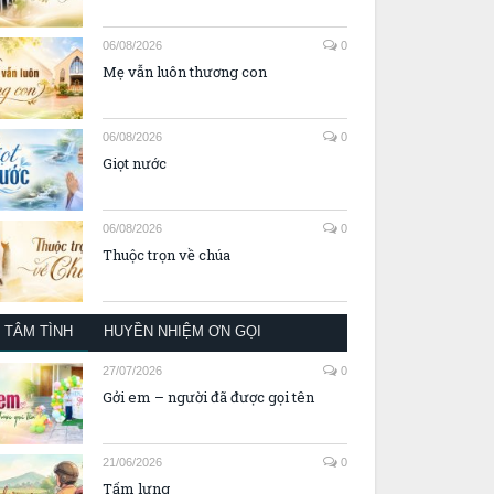
06/08/2026
0
Mẹ vẫn luôn thương con
06/08/2026
0
Giọt nước
06/08/2026
0
Thuộc trọn về chúa
TÂM TÌNH
HUYỀN NHIỆM ƠN GỌI
27/07/2026
0
Gởi em – người đã được gọi tên
21/06/2026
0
Tấm lưng