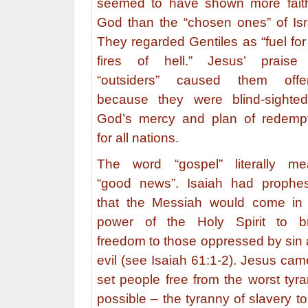
seemed to have shown more fait
God than the “chosen ones” of Isr
They regarded Gentiles as “fuel for
fires of hell.” Jesus’ praise 
“outsiders” caused them offe
because they were blind-sighte
God’s mercy and plan of redemp
for all nations.
The word “gospel” literally me
“good news”. Isaiah had prophe
that the Messiah would come in
power of the Holy Spirit to br
freedom to those oppressed by sin
evil (see Isaiah 61:1-2). Jesus cam
set people free from the worst tyr
possible – the tyranny of slavery to