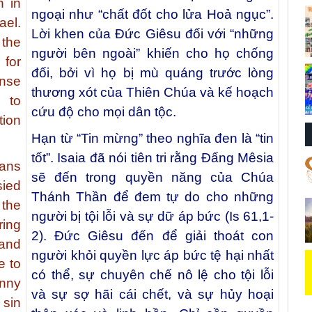
h in
ngoại như “chất đốt cho lửa Hoả ngục”.
ael.
Lời khen của Đức Giêsu đối với “những
 the
người bên ngoài” khiến cho họ chống
for
đối, bởi vì họ bị mù quáng trước lòng
nse
thương xót của Thiên Chúa và kế hoạch
d to
cứu độ cho mọi dân tộc.
tion
Hạn từ “Tin mừng” theo nghĩa đen là “tin
tốt”. Isaia đã nói tiên tri rằng Đấng Mêsia
ans
sẽ đến trong quyền năng của Chúa
sied
Thánh Thần để đem tự do cho những
 the
người bị tội lỗi và sự dữ áp bức (Is 61,1-
ing
2). Đức Giêsu đến để giải thoát con
 and
người khỏi quyền lực áp bức tệ hại nhất
e to
có thể, sự chuyên chế nô lệ cho tội lỗi
anny
và sự sợ hãi cái chết, và sự hủy hoại
 sin