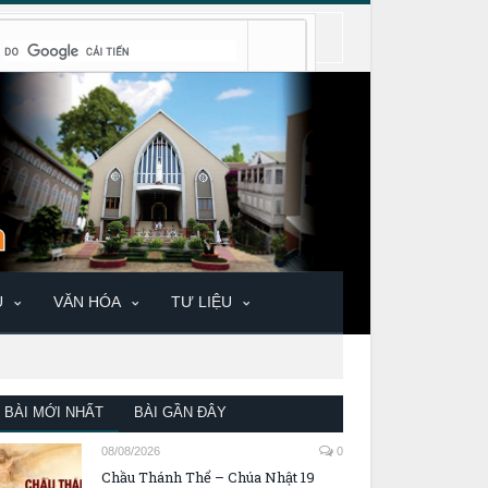
U
VĂN HÓA
TƯ LIỆU
BÀI MỚI NHẤT
BÀI GẦN ĐÂY
08/08/2026
0
Chầu Thánh Thể – Chúa Nhật 19