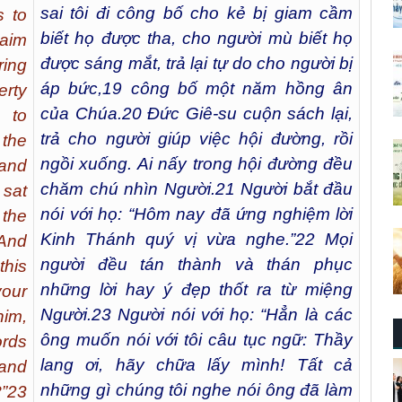
sai tôi đi công bố cho kẻ bị giam cầm
s to
biết họ được tha, cho người mù biết họ
laim
được sáng mắt, trả lại tự do cho người bị
ring
áp bức,
19
công bố một năm hồng ân
erty
của Chúa.
20
Đức Giê-su cuộn sách lại,
 to
trả cho người giúp việc hội đường, rồi
 the
ngồi xuống. Ai nấy trong hội đường đều
 and
chăm chú nhìn Người.
21
Người bắt đầu
 sat
nói với họ: “Hôm nay đã ứng nghiệm lời
the
Kinh Thánh quý vị vừa nghe.”
22
Mọi
 And
người đều tán thành và thán phục
this
những lời hay ý đẹp thốt ra từ miệng
your
Người.
23
Người nói với họ: “Hẳn là các
him,
ông muốn nói với tôi câu tục ngữ: Thầy
ords
lang ơi, hãy chữa lấy mình! Tất cả
 and
những gì chúng tôi nghe nói ông đã làm
?”23