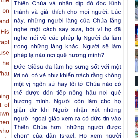
the
Thiên Chúa và nhân dịp đó đọc Kinh
 on
thánh và giải thích cho mọi người. Lúc
này, những người làng của Chúa lắng
 and
nghe một cách say sưa, bởi vì họ đã
 His
nghe nói về các phép lạ Người đã làm
apt
trong những làng khác. Người sẽ làm
ause
phép lạ nào nơi quê hương mình?
s he
Đức Giêsu đã làm họ sững sốt với một
What
lời nói có vẻ như khiển trách rằng không
một vị ngôn sứ hay tôi tớ Chúa nào có
thể được đón tiếp nồng hậu nơi quê
ming
hương mình. Người còn làm cho họ
t of
giận dữ khi Người nhận xét những
 own
người ngoại giáo xem ra có đức tin vào
hen
Thiên Chúa hơn “những người được
who
chọn” của dân Israel. Họ xem người