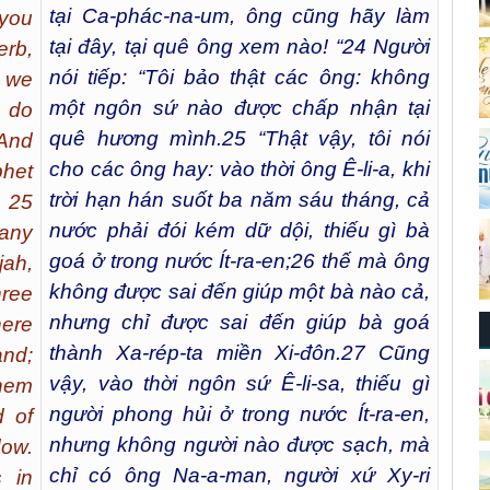
tại Ca-phác-na-um, ông cũng hãy làm
 you
tại đây, tại quê ông xem nào! “
24
Người
rb,
nói tiếp: “Tôi bảo thật các ông: không
t we
một ngôn sứ nào được chấp nhận tại
, do
quê hương mình.
25
“Thật vậy, tôi nói
 And
cho các ông hay: vào thời ông Ê-li-a, khi
phet
trời hạn hán suốt ba năm sáu tháng, cả
. 25
nước phải đói kém dữ dội, thiếu gì bà
many
goá ở trong nước Ít-ra-en;
26
thế mà ông
jah,
không được sai đến giúp một bà nào cả,
ree
nhưng chỉ được sai đến giúp bà goá
ere
thành Xa-rép-ta miền Xi-đôn.
27
Cũng
and;
vậy, vào thời ngôn sứ Ê-li-sa, thiếu gì
them
người phong hủi ở trong nước Ít-ra-en,
d of
nhưng không người nào được sạch, mà
dow.
chỉ có ông Na-a-man, người xứ Xy-ri
 in