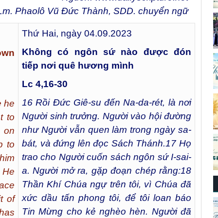
Lm. Phaolô Vũ Đức Thành, SDD. chuyển ngữ
Thứ Hai, ngày 04.09.2023
Không có ngôn sứ nào được đón
 own
tiếp nơi quê hương mình
Lc 4,16-30
16
Rồi Đức Giê-su đến Na-da-rét, là nơi
e he
Người sinh trưởng. Người vào hội đường
t to
như Người vẫn quen làm trong ngày sa-
, on
bát, và đứng lên đọc Sách Thánh.
17
Họ
p to
trao cho Người cuốn sách ngôn sứ I-sai-
 him
a. Người mở ra, gặp đoạn chép rằng:
18
. He
Thần Khí Chúa ngự trên tôi, vì Chúa đã
lace
xức dầu tấn phong tôi, để tôi loan báo
t of
Tin Mừng cho kẻ nghèo hèn. Người đã
 has