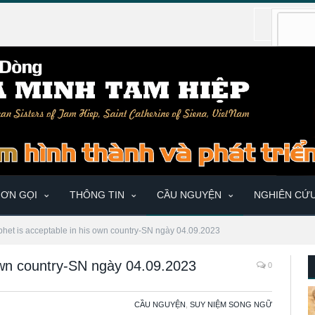
ƠN GỌI
THÔNG TIN
CẦU NGUYỆN
NGHIÊN CỨ
het is acceptable in his own country-SN ngày 04.09.2023
 own country-SN ngày 04.09.2023
0
CẦU NGUYỆN
,
SUY NIỆM SONG NGỮ