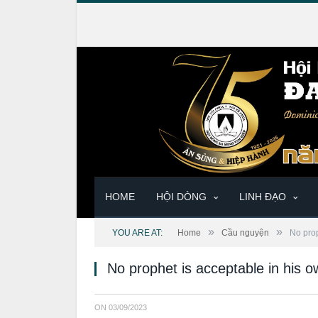
HOME
HỘI DÒNG
LINH ĐẠO
»
»
YOU ARE AT:
Home
Cầu nguyện
No prop
No prophet is acceptable in his
ON
03/09/2023