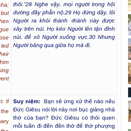
thôi.”
28
Nghe vậy, mọi người trong hội
sha;
đường đầy phẫn nộ.
29
Họ đứng dậy, lôi
 but
Người ra khỏi thành -thành này được
hen
xây trên núi. Họ kéo Người lên tận đỉnh
ogue
núi, để xô Người xuống vực.
30
Nhưng
rose
Người băng qua giữa họ mà đi.
 led
heir
 him
ing
ent
 if
Suy niệm:
Bạn sẽ ứng xử thế nào nếu
Đức Giêsu nói lời này nơi bục giảng nhà
the
thờ của bạn? Đức Giêsu có thói quen
mary
mỗi tuần đi đến đền thờ để thờ phượng