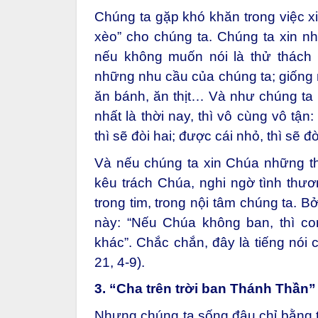
Chúng ta gặp khó khăn trong việc xi
xèo” cho chúng ta. Chúng ta xin nh
nếu không muốn nói là thử thách 
những nhu cầu của chúng ta; giống 
ăn bánh, ăn thịt… Và như chúng ta 
nhất là thời nay, thì vô cùng vô tận
thì sẽ đòi hai; được cái nhỏ, thì sẽ đ
Và nếu chúng ta xin Chúa những th
kêu trách Chúa, nghi ngờ tình thư
trong tim, trong nội tâm chúng ta. B
này: “Nếu Chúa không ban, thì co
khác”. Chắc chắn, đây là tiếng nói 
21, 4-9).
3. “Cha trên trời ban Thánh Thần”
Nhưng chúng ta sống đâu chỉ bằng 