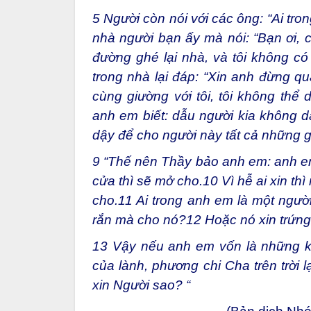
5
Người còn nói với các ông: “Ai tr
nhà người bạn ấy mà nói: “Bạn ơi, c
đường ghé lại nhà, và tôi không có
trong nhà lại đáp: “Xin anh đừng qu
cùng giường với tôi, tôi không thể
anh em biết: dẫu người kia không dậ
dậy để cho người này tất cả những gì 
9
“Thế nên Thầy bảo anh em: anh em c
cửa thì sẽ mở cho.
10
Vì hễ ai xin thì
cho.
11
Ai trong anh em là một người 
rắn mà cho nó?
12
Hoặc nó xin trứng
13
Vậy nếu anh em vốn là những kẻ
của lành, phương chi Cha trên trời
xin Người sao? “