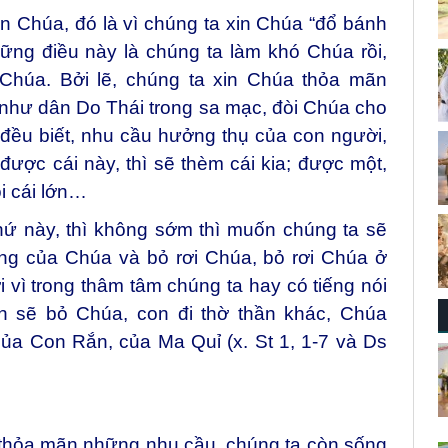
n Chúa, đó là vì chúng ta xin Chúa “đổ bánh
ững điều này là chúng ta làm khó Chúa rồi,
Chúa. Bởi lẽ, chúng ta xin Chúa thỏa mãn
như dân Do Thái trong sa mạc, đòi Chúa cho
đều biết, nhu cầu hưởng thụ của con người,
: được cái này, thì sẽ thèm cái kia; được một,
òi cái lớn…
ứ này, thì không sớm thì muốn chúng ta sẽ
ơng của Chúa và bỏ rơi Chúa, bỏ rơi Chúa ở
ởi vì trong thâm tâm chúng ta hay có tiếng nói
n sẽ bỏ Chúa, con đi thờ thần khác, Chúa
của Con Rắn, của Ma Quỉ (x. St 1, 1-7 và Ds
thỏa mãn những nhu cầu, chúng ta còn sống