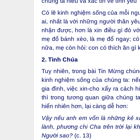
chúng ta hiểu và xác tín về tình yê
Có lẽ kinh nghiệm sống của mỗi ngườ
ai, nhất là với những người thân yê
nhận được, hơn là xin điều gì đó vớ
mẹ đổ bánh xèo, là mẹ đổ ngay; có k
nữa, mẹ còn hỏi: con có thích ăn gì
2. Tình Chúa
Tuy nhiên, trong bài Tin Mừng chún
kinh nghiệm sống của chúng ta: nế
gia đình, việc xin-cho xẩy ra cách h
thì trong tương quan giữa chúng ta
hiển nhiên hơn, lại càng dễ hơn:
Vậy nếu anh em vốn là những kẻ xấ
lành, phương chi Cha trên trời lại
Người sao?
(c. 13)