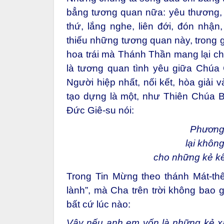
bẳng tương quan nữa: yêu thương, 
thứ, lắng nghe, liên đới, đón nh
thiếu những tương quan này, trong g
hoa trái mà Thánh Thần mang lại cho
là tương quan tình yêu giữa Chúa
Người hiệp nhất, nối kết, hòa giải
tạo dựng là một, như Thiên Chúa 
Đức Giê-su nói:
Phương 
lại khôn
cho những kẻ kê
Trong Tin Mừng theo thánh Mát-thê
lành”, mà Cha trên trời không bao 
bất cứ lúc nào:
Vậy nếu anh em vốn là những kẻ x