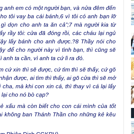
ong anh em có một người bạn, và nửa đêm đến
ho tôi vay ba cái bánh,
6
vì tôi có anh bạn lỡ
 gì dọn cho anh ta ăn cả”;
7
mà người kia từ
ấy rầy tôi: cửa đã đóng rồi, các cháu lại ngủ
 dậy lấy bánh cho anh được.?
8
Thầy nói cho
y để cho người này vì tình bạn, thì cũng sẽ
anh ta cần, vì anh ta cứ lì ra đó.
ứ xin thì sẽ được, cứ tìm thì sẽ thấy, cứ gõ
 nhận được, ai tìm thì thấy, ai gõ cửa thì sẽ mở
cha, mà khi con xin cá, thì thay vì cá lại lấy
 lại cho nó bò cạp?
 xấu mà còn biết cho con cái mình của tốt
 lại không ban Thánh Thần cho những kẻ kêu