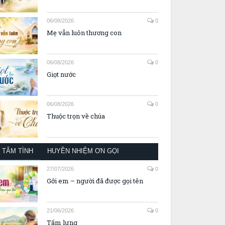
06/08/2026
0
Mẹ vẫn luôn thương con
06/08/2026
0
Giọt nước
06/08/2026
0
Thuộc trọn về chúa
TÂM TÌNH
HUYỀN NHIỆM ƠN GỌI
27/07/2026
0
Gởi em – người đã được gọi tên
21/06/2026
0
Tấm lưng