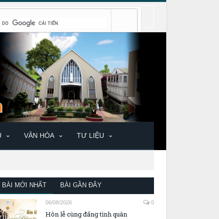
U
VĂN HÓA
TƯ LIỆU
BÀI MỚI NHẤT
BÀI GẦN ĐÂY
06/08/2026
0
Hôn lễ cùng đấng tình quân