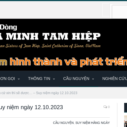
ƠN GỌI
THÔNG TIN
CẦU NGUYỆN
NGHIÊN CỨ
 cứ xin thì sẽ được… – Suy niệm ngày 12.10.2023
uy niệm ngày 12.10.2023
0
CẦU NGUYỆN
,
SUY NIỆM HẰNG NGÀY