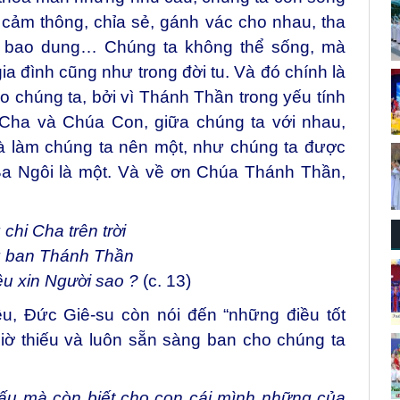
cảm thông, chỉa sẻ, gánh vác cho nhau, tha
ận, bao dung… Chúng ta không thể sống, mà
ia đình cũng như trong đời tu. Và đó chính là
 chúng ta, bởi vì Thánh Thần trong yếu tính
 Cha và Chúa Con, giữa chúng ta với nhau,
 và làm chúng ta nên một, như chúng ta được
Ba Ngôi là một. Và về ơn Chúa Thánh Thần,
chi Cha trên trời
g ban Thánh Thần
u xin Người sao ?
(c. 13)
u, Đức Giê-su còn nói đến “những điều tốt
giờ thiếu và luôn sẵn sàng ban cho chúng ta
ấu mà còn biết cho con cái mình những của