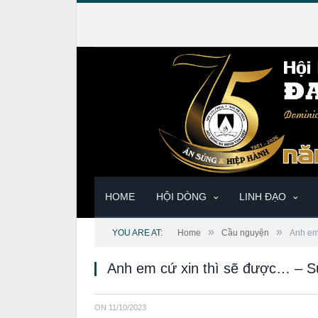
HOME
HỘI DÒNG
LINH ĐẠO
»
»
YOU ARE AT:
Home
Cầu nguyện
Anh em
Anh em cứ xin thì sẽ được… – S
ON
11/10/2023