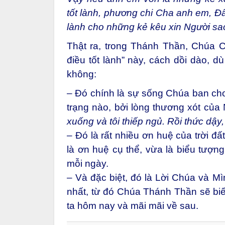
tốt lành, phương chi Cha anh em, Đấ
lành cho những kẻ kêu xin Người s
Thật ra, trong Thánh Thần, Chúa 
điều tốt lành” này, cách dồi dào, 
không:
– Đó chính là sự sống Chúa ban cho 
trạng nào, bởi lòng thương xót của
xuống và tôi thiếp ngủ. Rồi thức dậy
– Đó là rất nhiều ơn huệ của trời đ
là ơn huệ cụ thể, vừa là biểu tượn
mỗi ngày.
– Và đặc biệt, đó là Lời Chúa và M
nhất, từ đó Chúa Thánh Thần sẽ bi
ta hôm nay và mãi mãi về sau.