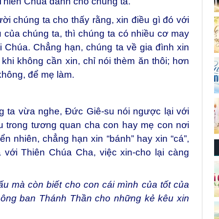
u Thiên Chúa dành cho chúng ta.
i chúng ta cho thấy rằng, xin điều gì đó với
u của chúng ta, thì chúng ta có nhiều cơ may
i Chúa. Chẳng hạn, chúng ta về gia đình xin
hi không cần xin, chỉ nói thèm ăn thôi; hơn
 không, để mẹ làm.
g ta vừa nghe, Đức Giê-su nói ngược lại với
u trong tương quan cha con hay mẹ con nơi
iển nhiên, chẳng hạn xin “bánh” hay xin “cá”,
 với Thiên Chúa Cha, việc xin-cho lại càng
u mà còn biết cho con cái mình của tốt của
 không ban Thánh Thần cho những kẻ kêu xin