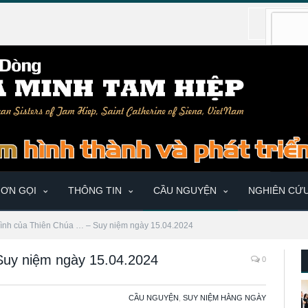
ƠN GỌI
THÔNG TIN
CẦU NGUYỆN
NGHIÊN CỨ
rình của Thiên Chúa … – Suy niệm ngày 15.04.2024
Suy niệm ngày 15.04.2024
0
CẦU NGUYỆN
,
SUY NIỆM HẰNG NGÀY