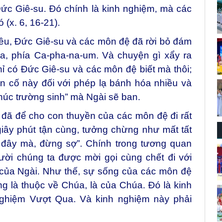
Đức Giê-su. Đó chính là kinh nghiệm, mà các
(x. 6, 16-21).
ều, Đức Giê-su và các môn đệ đã rời bỏ đám
a, phía Ca-pha-na-um. Và chuyện gì xẩy ra
hỉ có Đức Giê-su và các môn đệ biết mà thôi;
n cố này đối với phép lạ bánh hóa nhiều và
phúc trường sinh” mà Ngài sẽ ban.
đã để cho con thuyền của các môn đệ đi rất
giây phút tận cùng, tưởng chừng như mất tất
y đây mà, đừng sợ”. Chính trong tương quan
gười chúng ta được mời gọi cùng chết đi với
i của Ngài. Như thế, sự sống của các môn đệ
 là thuộc về Chúa, là của Chúa. Đó là kinh
nghiệm Vượt Qua. Và kinh nghiệm này phải