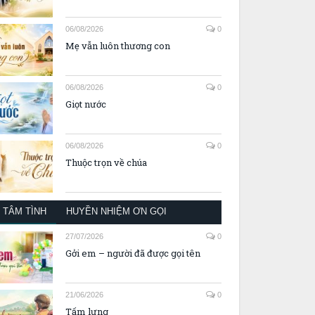
06/08/2026
0
Mẹ vẫn luôn thương con
06/08/2026
0
Giọt nước
06/08/2026
0
Thuộc trọn về chúa
TÂM TÌNH
HUYỀN NHIỆM ƠN GỌI
27/07/2026
0
Gởi em – người đã được gọi tên
21/06/2026
0
Tấm lưng