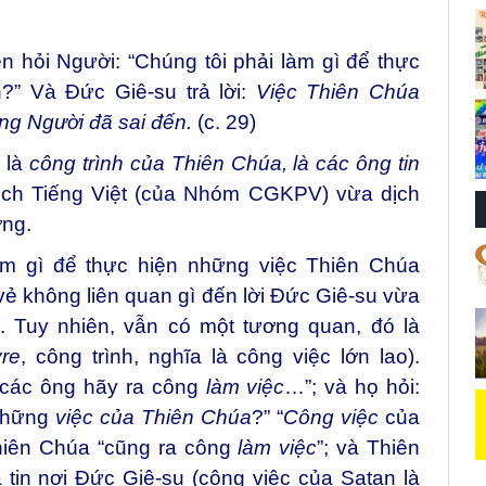
n hỏi Người: “Chúng tôi phải làm gì để thực
” Và Đức Giê-su trả lời:
Việc Thiên Chúa
ấng Người đã sai đến.
(c. 29)
h là
công trình của Thiên Chúa, là các ông tin
ịch Tiếng Việt (của Nhóm CGKPV) vừa dịch
ớng.
làm gì để thực hiện những việc Thiên Chúa
vẻ không liên quan gì đến lời Đức Giê-su vừa
. Tuy nhiên, vẫn có một tương quan, đó là
re
, công trình, nghĩa là công việc lớn lao).
“các ông hãy ra công
làm việc
…”; và họ hỏi:
những
việc của Thiên Chúa
?” “
Công việc
của
hiên Chúa “cũng ra công
làm việc
”; và Thiên
 tin nơi Đức Giê-su (công việc của Satan là