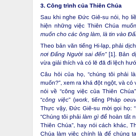
3. Công trình của Thiên Chúa
Sau khi nghe Đức Giê-su nói, họ liề
hiện những việc Thiên Chúa muốn?
muốn cho các ông làm, là tin vào Đ
Theo bản văn tiếng Hi-lạp, phải dịc
nơi Đấng Người sai đến”
[1]
. Bản d
vừa giải thích và có lẽ đã đi lệch hư
Câu hỏi của họ, “chúng tôi phải 
muốn?”, xem ra khá đột ngột, và có 
nói về “công việc của Thiên Chúa”
“
công việc
” (
work
, tiếng Pháp
oeuv
Thực vậy, Đức Giê-su mời gọi họ: 
“Chúng tôi phải
làm gì
để hoàn tất 
Thiên Chúa”, hay nói cách khác, T
Chúa làm việc chính là để chúng ta