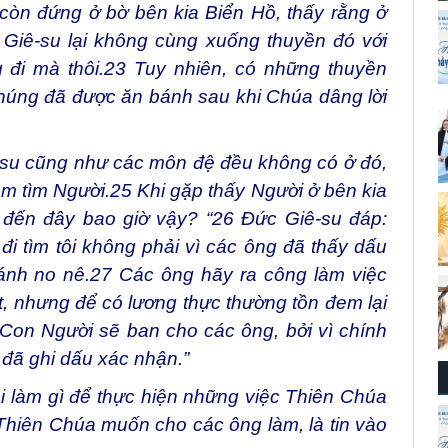
n đứng ở bờ bên kia Biển Hồ, thấy rằng ở
 Giê-su lại không cùng xuống thuyền đó với
đi mà thôi.
23
Tuy nhiên, có những thuyền
chúng đã được ăn bánh sau khi Chúa dâng lời
su cũng như các môn đệ đều không có ở đó,
um tìm Người.
25
Khi gặp thấy Người ở bên kia
 đến đây bao giờ vậy? “
26
Đức Giê-su đáp:
 đi tìm tôi không phải vì các ông đã thấy dấu
ánh no nê.
27
Các ông hãy ra công làm việc
, nhưng để có lương thực thường tồn đem lại
 Con Người sẽ ban cho các ông, bởi vì chính
đã ghi dấu xác nhận.”
ải làm gì để thực hiện những việc Thiên Chúa
 Thiên Chúa muốn cho các ông làm, là tin vào