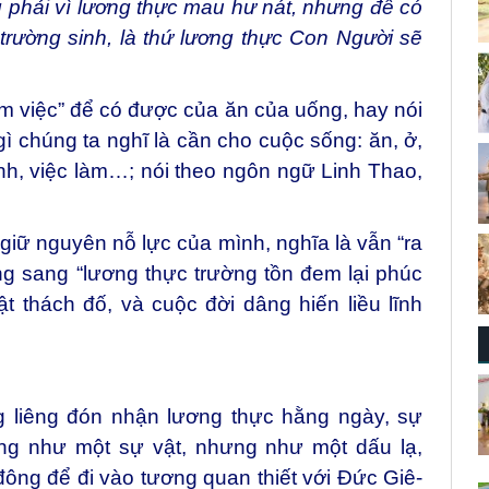
 phải vì lương thực mau hư nát, nhưng để có
trường sinh, là thứ lương thực Con Người sẽ
àm việc” để có được của ăn của uống, hay nói
ì chúng ta nghĩ là cần cho cuộc sống: ăn, ở,
nh, việc làm…; nói theo ngôn ngữ Linh Thao,
giữ nguyên nỗ lực của mình, nghĩa là vẫn “ra
g sang “lương thực trường tồn đem lại phúc
t thách đố, và cuộc đời dâng hiến liều lĩnh
g liêng đón nhận lương thực hằng ngày, sự
ng như một sự vật, nhưng như một dấu lạ,
ông để đi vào tương quan thiết với Đức Giê-