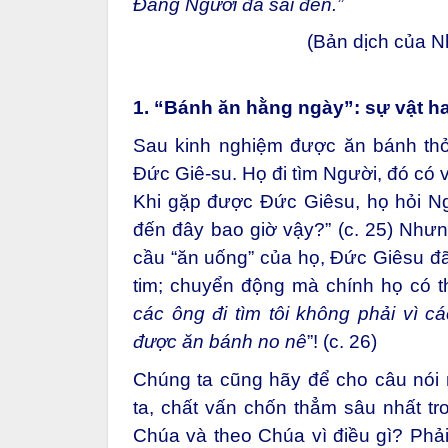
Đấng Người đã sai đến.”
(Bản dịch của 
1. “Bánh ăn hằng ngày”: sự vật h
Sau kinh nghiệm được ăn bánh thỏ
Đức Giê-su. Họ đi tìm Người, đó có 
Khi gặp được Đức Giêsu, họ hỏi Ng
đến đây bao giờ vậy?” (c. 25) Nhưn
cầu “ăn uống” của họ, Đức Giêsu đã
tim; chuyển động mà chính họ có 
các ông đi tìm tôi không phải vì c
được ăn bánh no nê
”!
(c. 26)
Chúng ta cũng hãy để cho câu nói 
ta, chất vấn chốn thẳm sâu nhất tro
Chúa và theo Chúa vì điều gì? Phả