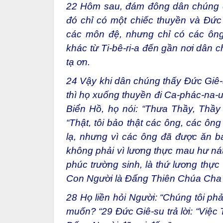
22
Hôm sau, đám đông dân chúng cò
đó chỉ có một chiếc thuyền và Đức
các môn đệ, nhưng chỉ có các ông 
khác từ Ti-bê-ri-a đến gần nơi dân 
tạ ơn.
24
Vậy khi dân chúng thấy Đức Giê-
thì họ xuống thuyền đi Ca-phác-na-
Biển Hồ, họ nói: “Thưa Thầy, Thầy
“Thật, tôi bảo thật các ông, các ông
lạ, nhưng vì các ông đã được ăn b
không phải vì lương thực mau hư nát
phúc trường sinh, là thứ lương thực
Con Người là Đấng Thiên Chúa Cha 
28
Họ liền hỏi Người: “Chúng tôi ph
muốn? “
29
Đức Giê-su trả lời: “Việc