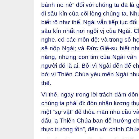
bánh no nê” đối với chúng ta đã là 
đi sâu kín của cõi lòng chúng ta. N
biết rõ như thế, Ngài vẫn tiếp tục đố
sâu kín nhất nơi ngôi vị của Ngài. 
nghe, có các môn đệ; và trong số họ
sẽ nộp Ngài; và Đức Giê-su biết như 
năng, nhưng con tim của Ngài vẫn c
người đó là ai. Bởi vì Ngài đến để 
bởi vì Thiên Chúa yêu mến Ngài nh
thế.
Vì thế, ngay trong lời trách đám đ
chúng ta phải đi: đón nhận lương t
một “sự vật” để thỏa mãn nhu cầu và
dấu lạ Thiên Chúa ban để hướng chú
thực trường tồn”, đến với chính Chúa