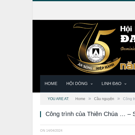
HOME
HỘI DÒNG
LINH ĐẠO
»
»
YOU ARE AT:
Home
Cầu nguyện
Công t
Công trình của Thiên Chúa … – 
ON
14/04/2024