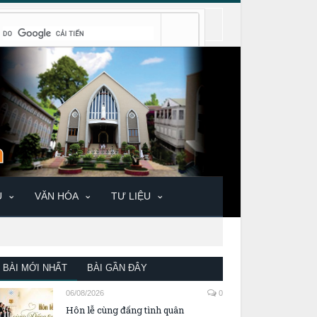
U
VĂN HÓA
TƯ LIỆU
BÀI MỚI NHẤT
BÀI GẦN ĐÂY
06/08/2026
0
Hôn lễ cùng đấng tình quân