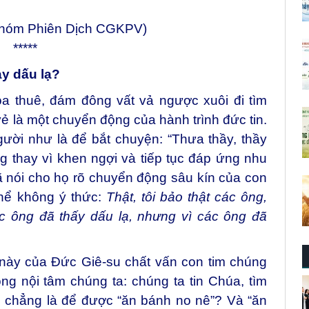
Nhóm Phiên Dịch CGKPV)
*****
ay dấu lạ?
a thuê, đám đông vất vả ngược xuôi đi tìm
vẻ là một chuyển động của hành trình đức tin.
ười như là để bắt chuyện: “Thưa thầy, thầy
g thay vì khen ngợi và tiếp tục đáp ứng nhu
 nói cho họ rõ chuyển động sâu kín của con
thể không ý thức:
Thật, tôi bảo thật các ông,
ác ông đã thấy dấu lạ, nhưng vì các ông đã
này của Đức Giê-su chất vấn con tim chúng
ng nội tâm chúng ta: chúng ta tin Chúa, tìm
i chẳng là để được “ăn bánh no nê”? Và “ăn