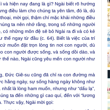
gì và hiện nay đang là gì? Ngài biết rõ hướng
hưng điều làm cho chúng ta yên tâm, đó là, dù
i thoại, mời gọi, thậm chí mặc khải những điều
Chúng ta nên nhớ rằng, trong số những người
, có những môn đệ sẽ bỏ Ngài ra đi và có kẻ
thế ngay từ đầu (c. 64). Biết là việc của trí
ứ muốn đặt trọn lòng tin nơi con người, dù
cho con người được sống, và sống dồi dào, và
ư thế nào, Ngài cũng yêu mến con người như
ông, Đức Giê-su cũng đã chỉ ra con đường mà
hực hằng ngày, sự sống hàng ngày không như
 nhất là lòng ham muốn, nhưng như “dấu lạ”,
ng ta đến những gì cao quí, đến với “lương
. Thực vậy, Ngài mời gọi: