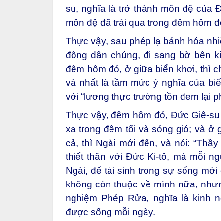
su, nghĩa là trở thành môn đệ của 
môn đệ đã trải qua trong đêm hôm đó 
Thực vậy, sau phép lạ bánh hóa nhi
đông dân chúng, đi sang bờ bên ki
đêm hôm đó, ở giữa biển khơi, thì c
và nhất là tầm mức ý nghĩa của biế
với “lương thực trường tồn đem lại 
Thực vậy, đêm hôm đó, Đức Giê-su 
xa trong đêm tối và sóng gió; và ở 
cả, thì Ngài mới đến, và nói: “Thầ
thiết thân với Đức Ki-tô, mà mỗi n
Ngài, để tái sinh trong sự sống mớ
không còn thuộc về mình nữa, nhưng
nghiệm Phép Rửa, nghĩa là kinh 
được sống mỗi ngày.