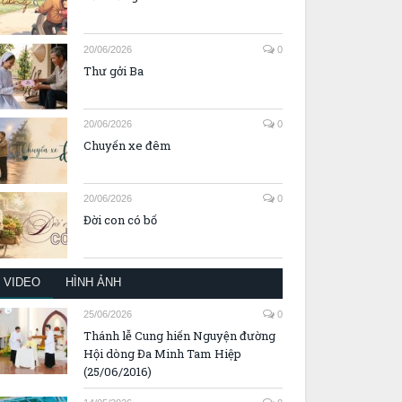
20/06/2026
0
Thư gởi Ba
20/06/2026
0
Chuyến xe đêm
20/06/2026
0
Đời con có bố
VIDEO
HÌNH ẢNH
25/06/2026
0
Thánh lễ Cung hiến Nguyện đường
Hội dòng Đa Minh Tam Hiệp
(25/06/2016)