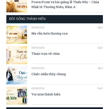
PowerPoint và bài giảng lễ Thiếu Nhi – Chúa
Nhật 16 Thường Niên, Năm A
ĐỜI SỐNG THÁNH HIẾN
06/08/2026
0
Mẹ vẫn luôn thương con
06/08/2026
0
Thuộc trọn về chúa
06/08/2026
0
Chiếc nhẫn thủy chung
05/08/2026
0
Vui mùa thánh hiến