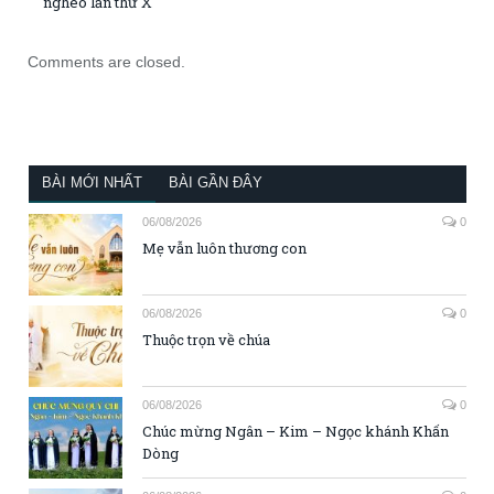
nghèo lần thứ X
Comments are closed.
BÀI MỚI NHẤT
BÀI GẦN ĐÂY
06/08/2026
0
Mẹ vẫn luôn thương con
06/08/2026
0
Thuộc trọn về chúa
06/08/2026
0
Chúc mừng Ngân – Kim – Ngọc khánh Khấn
Dòng