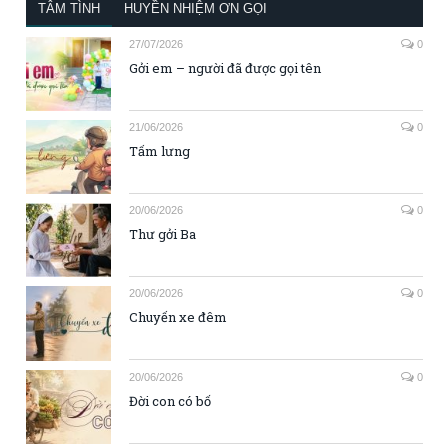
TÂM TÌNH
HUYỀN NHIỆM ƠN GỌI
27/07/2026
0
Gởi em – người đã được gọi tên
21/06/2026
0
Tấm lưng
20/06/2026
0
Thư gởi Ba
20/06/2026
0
Chuyến xe đêm
20/06/2026
0
Đời con có bố