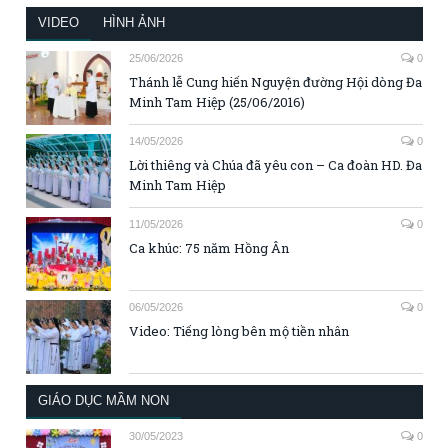
VIDEO
HÌNH ẢNH
25/06/2026
0
Thánh lễ Cung hiến Nguyện đường Hội dòng Đa
Minh Tam Hiệp (25/06/2016)
14/05/2026
0
Lời thiêng và Chúa đã yêu con – Ca đoàn HD. Đa
Minh Tam Hiệp
11/05/2026
0
Ca khúc: 75 năm Hồng Ân
06/05/2026
0
Video: Tiếng lòng bên mộ tiền nhân
GIÁO DỤC MẦM NON
30/05/2023
0