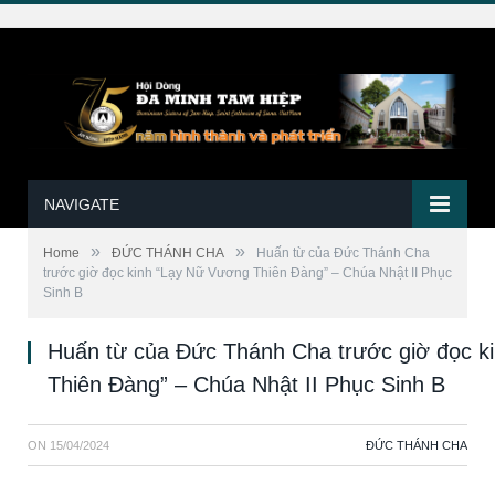
NAVIGATE
»
»
Home
ĐỨC THÁNH CHA
Huấn từ của Đức Thánh Cha
trước giờ đọc kinh “Lạy Nữ Vương Thiên Đàng” – Chúa Nhật II Phục
Sinh B
Huấn từ của Đức Thánh Cha trước giờ đọc k
Thiên Đàng” – Chúa Nhật II Phục Sinh B
ON
15/04/2024
ĐỨC THÁNH CHA