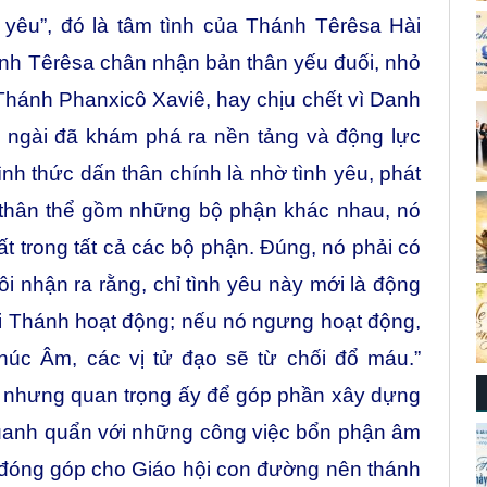
 yêu”, đó là tâm tình của Thánh Têrêsa Hài
nh Têrêsa chân nhận bản thân yếu đuối, nhỏ
 Thánh Phanxicô Xaviê, hay chịu chết vì Danh
, ngài đã khám phá ra nền tảng và động lực
nh thức dấn thân chính là nhờ tình yêu, phát
là thân thể gồm những bộ phận khác nhau, nó
t trong tất cả các bộ phận. Đúng, nó phải có
tôi nhận ra rằng, chỉ tình yêu này mới là động
ội Thánh hoạt động; nếu nó ngưng hoạt động,
úc Âm, các vị tử đạo sẽ từ chối đổ máu.”
 nhưng quan trọng ấy để góp phần xây dựng
quanh quẩn với những công việc bổn phận âm
 đóng góp cho Giáo hội con đường nên thánh