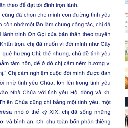
n theo để đạt tới đỉnh trọn lành.
 cũng đã chọn cho mình con đường tình yêu
 còn nhớ một lần làm chung công tác, chị đã
i Hành trình Ơn Gọi của bản thân theo truyền
Khấn trọn, chị đã muốn ví đời mình như Cây
 quê hương Chị; thế nhưng, chủ đề tình yêu
thẳm tâm hồn, để ở đó chị cảm nếm hương vị
hị.” Chị cảm nghiệm cuộc đời mình được đan
đời nhờ tình yêu Chúa, lớn lên trong tình yêu
vào Nhà Chúa với tình yêu Hội dòng và khi
 Thiên Chúa cũng chỉ bằng một tình yêu, một
êrêsa nhỏ ở thế kỷ XIX, chị đã sống những
ơi và bình an. Chị chu toàn bổn phận thiêng