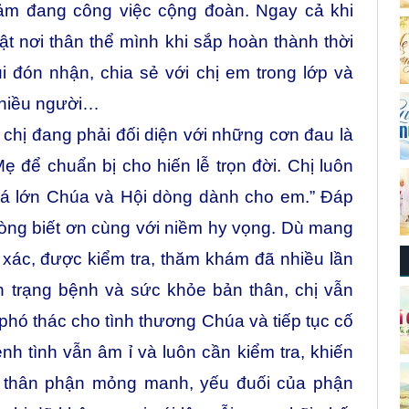
 đảm đang công việc cộng đoàn. Ngay cả khi
t nơi thân thể mình khi sắp hoàn thành thời
i đón nhận, chia sẻ với chị em trong lớp và
nhiều người…
i chị đang phải đối diện với những cơn đau là
 để chuẩn bị cho hiến lễ trọn đời. Chị luôn
uá lớn Chúa và Hội dòng dành cho em.” Đáp
y lòng biết ơn cùng với niềm hy vọng. Dù mang
xác, được kiểm tra, thăm khám đã nhiều lần
h trạng bệnh và sức khỏe bản thân, chị vẫn
 phó thác cho tình thương Chúa và tiếp tục cố
ệnh tình vẫn âm ỉ và luôn cần kiểm tra, khiến
ng thân phận mỏng manh, yếu đuối của phận