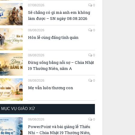
07/08/2026
0
Sẽ chẳng có gì mà anh em không
làm được – SN ngày 08.08.2026
06/08/2026
0
Hôn lễ cùng đấng tình quân
06/08/2026
0
Đừng sống bằng nỗi sợ – Chúa Nhật
19 Thường Niên, năm A
06/08/2026
0
Mẹ vẫn luôn thương con
MỤC VỤ GIÁO XỨ
06/08/2026
0
PowerPoint và bài giảng lễ Thiếu
Nhi – Chúa Nhật 19 Thường Niên,