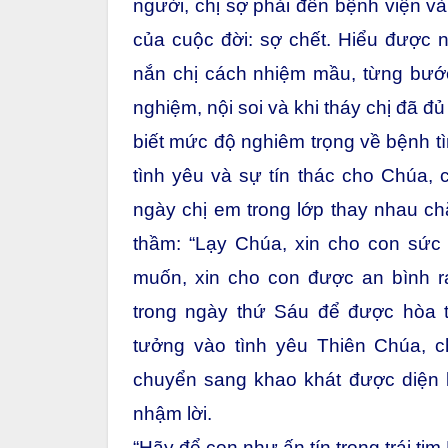
người, chị sợ phải đến bệnh viện và
của cuộc đời: sợ chết. Hiểu được n
nắn chị cách nhiệm mầu, từng bước
nghiệm, nội soi và khi tháy chị đã 
biết mức độ nghiêm trọng về bệnh tìn
tình yêu và sự tín thác cho Chúa,
ngày chị em trong lớp thay nhau chă
thầm: “Lạy Chúa, xin cho con sứ
muốn, xin cho con được an bình r
trong ngày thứ Sáu để được hòa ta
tưởng vào tình yêu Thiên Chúa, c
chuyển sang khao khát được diện
nhậm lời.
“Hãy để con như ấn tín trong trái tim