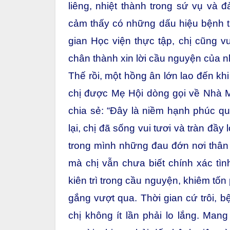
liêng, nhiệt thành trong sứ vụ và
cảm thấy có những dấu hiệu bệnh tậ
gian Học viện thực tập, chị cũng vu
chân thành xin lời cầu nguyện của 
Thế rồi, một hồng ân lớn lao đến kh
chị được Mẹ Hội dòng gọi về Nhà Mẹ
chia sẻ: “Đây là niềm hạnh phúc q
lại, chị đã sống vui tươi và tràn đầ
trong mình những đau đớn nơi thân 
mà chị vẫn chưa biết chính xác tìn
kiên trì trong cầu nguyện, khiêm tốn
gắng vượt qua. Thời gian cứ trôi, b
chị không ít lần phải lo lắng. Ma