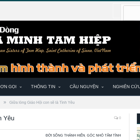
ƠN GỌI
THÔNG TIN
CẦU NGUYỆN
NGHIÊN CỨ
»
N
Giữa lòng Giáo Hội con sẽ là Tình Yêu
h Yêu
0
ĐỜI SỐNG THÁNH HIẾN
,
GÓC NHỎ TÂM TÌNH