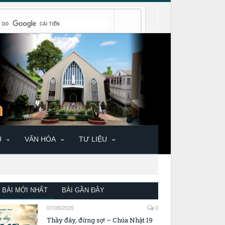
U
VĂN HÓA
TƯ LIỆU
BÀI MỚI NHẤT
BÀI GẦN ĐÂY
07/08/2026
0
Thầy đây, đừng sợ! – Chúa Nhật 19