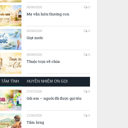
06/08/2026
0
Mẹ vẫn luôn thương con
06/08/2026
0
Giọt nước
06/08/2026
0
Thuộc trọn về chúa
TÂM TÌNH
HUYỀN NHIỆM ƠN GỌI
27/07/2026
0
Gởi em – người đã được gọi tên
21/06/2026
0
Tấm lưng