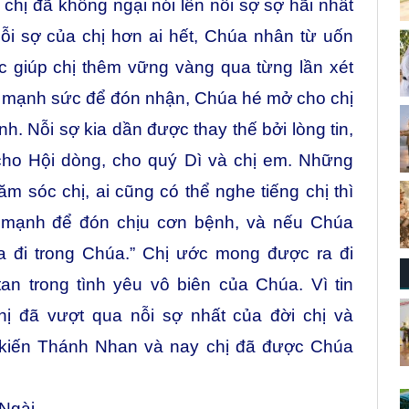
 chị đã không ngại nói lên nỗi sợ sợ hãi nhất
ỗi sợ của chị hơn ai hết, Chúa nhân từ uốn
 giúp chị thêm vững vàng qua từng lần xét
đủ mạnh sức để đón nhận, Chúa hé mở cho chị
h. Nỗi sợ kia dần được thay thế bởi lòng tin,
 cho Hội dòng, cho quý Dì và chị em. Những
m sóc chị, ai cũng có thể nghe tiếng chị thì
c mạnh để đón chịu cơn bệnh, và nếu Chúa
a đi trong Chúa.” Chị ước mong được ra đi
n trong tình yêu vô biên của Chúa. Vì tin
hị đã vượt qua nỗi sợ nhất của đời chị và
 kiến Thánh Nhan và nay chị đã được Chúa
 Ngài,