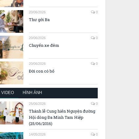
20/06/2026
0
Thư gởi Ba
20/06/2026
0
Chuyến xe đêm
20/06/2026
0
Đời con có bố
VIDEO
HÌNH ẢNH
25/06/2026
0
Thánh lễ Cung hiến Nguyện đường
Hội dòng Đa Minh Tam Hiệp
(25/06/2016)
14/05/2026
0