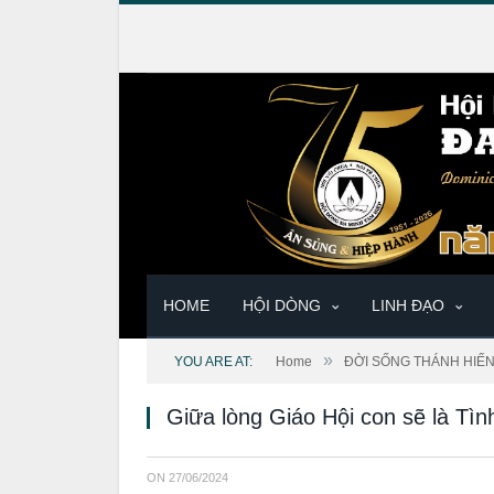
HOME
HỘI DÒNG
LINH ĐẠO
»
YOU ARE AT:
Home
ĐỜI SỐNG THÁNH HIẾ
Giữa lòng Giáo Hội con sẽ là Tìn
ON
27/06/2024