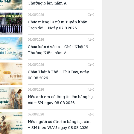
Thường Niên, năm A
07/08/2026
0
Chúc mừng 19 nữ tu Tuyên khấn
Trọn đời – Ngày 07.8.2026
07/08/2026
0
Chúa luôn ở với ta – Chúa Nhật 19
Thường Niên, năm A
07/08/2026
0
Chầu Thánh Thể – Thứ Bảy, ngày
08.08.2026
07/08/2026
0
Nếu anh em có lòng tin lớn bằng hạt
cải – SN ngày 08.08.2026
07/08/2026
0
Nếu ngươi có đức tin bằng hạt cải…
– SN theo WAU ngày 08.08.2026