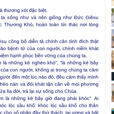
 thương xót đặc biệt.
g ta sống như và nên giống như Đức Giêsu
c Thương Khó, hoàn toàn tín thác nơi lòng
u công bố diễn tả chính căn tính đích thật
lão bệnh tử của con người, chính niềm khát
niềm hạnh phúc bền vững của chúng ta.
 là những kẻ nghèo khó”, “là những kẻ bây
 của con người, không ai trong chúng ta cảm
 người đến một lúc nào đó, đều cảm thấy mình
hèo nàn và đói khát tận căn về mọi phương
ửa lìa đời, trả lại sự sống cho Chúa.
m là những kẻ bây giờ đang phải khóc”. Ai
hóc lóc sầu khổ: khóc lóc sầu khổ cho thân
c cho số phận đầy thử thách, tai ương và bất