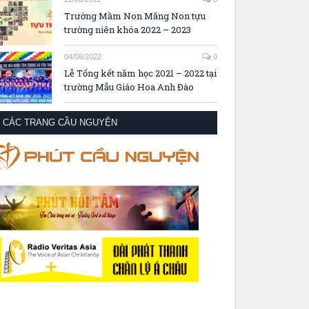
Trường Mầm Non Măng Non tựu
trường niên khóa 2022 – 2023
04/08/2022
0
Lễ Tổng kết năm học 2021 – 2022 tại
trường Mẫu Giáo Hoa Anh Đào
CÁC TRANG CẦU NGUYỆN