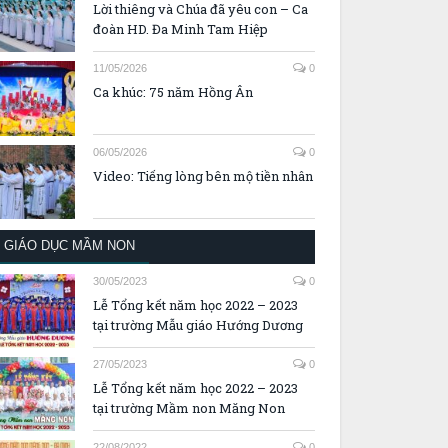
Lời thiêng và Chúa đã yêu con – Ca
đoàn HD. Đa Minh Tam Hiệp
11/05/2026
0
Ca khúc: 75 năm Hồng Ân
06/05/2026
0
Video: Tiếng lòng bên mộ tiền nhân
GIÁO DỤC MẦM NON
30/05/2023
0
Lễ Tổng kết năm học 2022 – 2023
tại trường Mẫu giáo Hướng Dương
27/05/2023
0
Lễ Tổng kết năm học 2022 – 2023
tại trường Mầm non Măng Non
22/08/2022
0