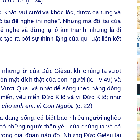
 mình rồi.
(c. 24)
i khát, vui cười và khóc lóc, được ca tụng và
có tai để nghe thì nghe”. Nhưng mà đôi tai của
ể nghe và dừng lại ở âm thanh, nhưng là đi
tạo ra bởi sự thinh lặng của qui luật liên kết
 những lời của Đức Giêsu, khi chúng ta vượt
ôn mặt đích thật của con người (x. Tv 49) và
 Vượt Qua, và nhất để sống theo năng động
 mến, yêu mến Đức Kitô và vì Đức Kitô; như
 cho anh em, vì Con Người.
(c. 22)
 ta đang sống, có biết bao nhiêu người nghèo
ó có những người thân yêu của chúng ta và cả
rong giai đoạn nào đó. Nhưng Đức Giêsu lại