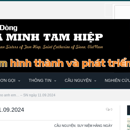
ƠN GỌI
THÔNG TIN
CẦU NGUYỆN
NGHIÊN CỨ
ho anh em… – SN ngày 11.09.2024
1.09.2024
0
CẦU NGUYỆN
,
SUY NIỆM HẰNG NGÀY