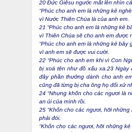
20
Đức Giêsu ngước mắt lên nhìn cá
“Phúc cho anh em là những kẻ nghè
vì Nước Thiên Chúa là của anh em.
21
“Phúc cho anh em là những kẻ bây
vì Thiên Chúa sẽ cho anh em được n
“Phúc cho anh em là những kẻ bây g
vì anh em sẽ được vui cười.
22
“Phúc cho anh em khi vì Con Người
bị xoá tên như đồ xấu xa.
23
Ngày đ
đây phần thưởng dành cho anh em ở 
cũng đã từng bị cha ông họ đối xử n
24
“Nhưng khốn cho các ngươi là nh
an ủi của mình rồi.
25
“Khốn cho các ngươi, hỡi những 
phải đói.
“Khốn cho các ngươi, hỡi những kẻ 