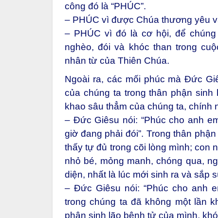
công đó là “PHÚC”.
– PHÚC vì được Chúa thương yêu và
– PHÚC vì đó là cơ hội, để chún
nghèo, đói và khóc than trong cuộ
nhân từ của Thiên Chúa.
Ngoài ra, các mối phúc mà Đức Giês
của chúng ta trong thân phận sinh 
khao sâu thẳm của chúng ta, chính 
– Đức Giêsu nói: “Phúc cho anh em
giờ đang phải đói”. Trong thân phận
thấy tự đủ trong cõi lòng mình; con
nhỏ bé, mỏng manh, chóng qua, ng
diện, nhất là lúc mới sinh ra và sắp s
– Đức Giêsu nói: “Phúc cho anh e
trong chúng ta đã không một lần k
phận sinh lão bệnh tử của mình, khó