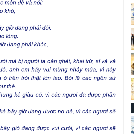
c môn đệ và nói:
o khó,
 giờ đang phải đói,
o lòng.
iờ đang phải khóc,
 mà bị người ta oán ghét, khai trừ, sỉ vả và
ó, anh em hãy vui mừng nhảy múa, vì này
trên trời thật lớn lao. Bởi lẽ các ngôn sứ
hư thế.
ững kẻ giàu có, vì các ngươi đã được phần
kẻ bây giờ đang được no nê, vì các ngươi sẽ
bây giờ đang được vui cười, vì các ngươi sẽ