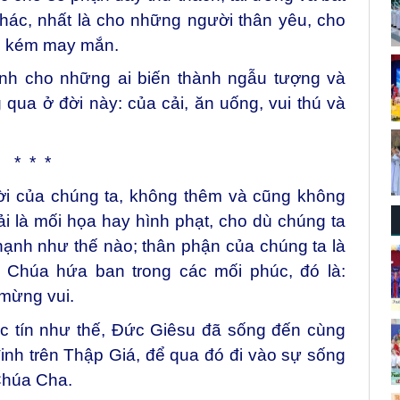
hác, nhất là cho những người thân yêu, cho
ật, kém may mắn.
hạnh cho những ai biến thành ngẫu tượng và
qua ở đời này: của cải, ăn uống, vui thú và
* * *
ời của chúng ta, không thêm và cũng không
i là mối họa hay hình phạt, cho dù chúng ta
hạnh như thế nào; thân phận của chúng ta là
 Chúa hứa ban trong các mối phúc, đó là:
mừng vui.
ác tín như thế, Đức Giêsu đã sống đến cùng
inh trên Thập Giá, để qua đó đi vào sự sống
Chúa Cha.