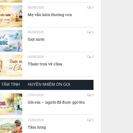
06/08/2026
0
Mẹ vẫn luôn thương con
06/08/2026
0
Giọt nước
06/08/2026
0
Thuộc trọn về chúa
TÂM TÌNH
HUYỀN NHIỆM ƠN GỌI
27/07/2026
0
Gởi em – người đã được gọi tên
21/06/2026
0
Tấm lưng