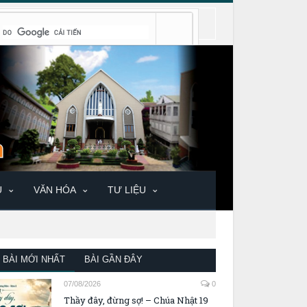
U
VĂN HÓA
TƯ LIỆU
BÀI MỚI NHẤT
BÀI GẦN ĐÂY
07/08/2026
0
Thầy đây, đừng sợ! – Chúa Nhật 19