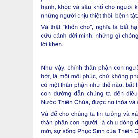
hạnh, khóc và sầu khổ cho người k
những người chịu thiệt thòi, bệnh t
Và thật “khốn cho”, nghĩa là bất 
cứu cánh đời mình, những gì chóng 
lời khen.
Như vậy, chính thân phận con ngư
bớt, là một mối phúc, chứ không phả
có một thân phận như thế nào, bất 
con đường dẫn chúng ta đến điều
Nước Thiên Chúa, được no thỏa và 
Và để cho chúng ta tin tưởng và x
thân phận con người, là chịu đóng đ
mới, sự sống Phục Sinh của Thiên 